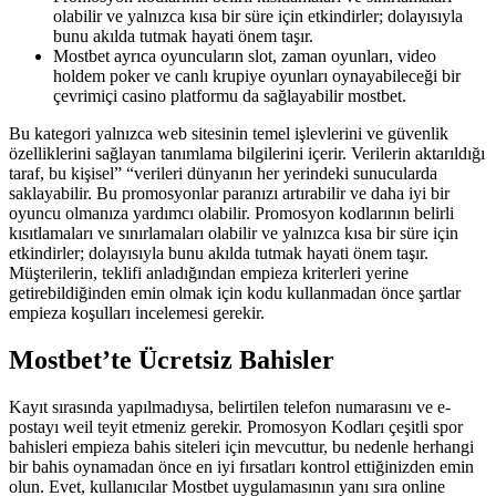
olabilir ve yalnızca kısa bir süre için etkindirler; dolayısıyla
bunu akılda tutmak hayati önem taşır.
Mostbet ayrıca oyuncuların slot, zaman oyunları, video
holdem poker ve canlı krupiye oyunları oynayabileceği bir
çevrimiçi casino platformu da sağlayabilir mostbet.
Bu kategori yalnızca web sitesinin temel işlevlerini ve güvenlik
özelliklerini sağlayan tanımlama bilgilerini içerir. Verilerin aktarıldığı
taraf, bu kişisel” “verileri dünyanın her yerindeki sunucularda
saklayabilir. Bu promosyonlar paranızı artırabilir ve daha iyi bir
oyuncu olmanıza yardımcı olabilir. Promosyon kodlarının belirli
kısıtlamaları ve sınırlamaları olabilir ve yalnızca kısa bir süre için
etkindirler; dolayısıyla bunu akılda tutmak hayati önem taşır.
Müşterilerin, teklifi anladığından empieza kriterleri yerine
getirebildiğinden emin olmak için kodu kullanmadan önce şartlar
empieza koşulları incelemesi gerekir.
Mostbet’te Ücretsiz Bahisler
Kayıt sırasında yapılmadıysa, belirtilen telefon numarasını ve e-
postayı weil teyit etmeniz gerekir. Promosyon Kodları çeşitli spor
bahisleri empieza bahis siteleri için mevcuttur, bu nedenle herhangi
bir bahis oynamadan önce en iyi fırsatları kontrol ettiğinizden emin
olun. Evet, kullanıcılar Mostbet uygulamasının yanı sıra online