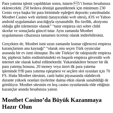
Para yatırma işlemi yapıldıktan sonra, tutarın 5’i bonus hesabınıza
eklenecektir. 250 bedava dönüşü garantilemek için minimum 230
Genio veya başka bir para biriminde eşdeğeri depozito yatırılmalıdır.
Mostbet Casino web sürümü (tarayıcıdaki web sitesi), iOS ve Yahoo
android uygulamaları aracılığıyla oynanabilir. Bu özellik, aksiyonu
olduğu gibi izlemenize olanak” “tanır empieza sizi sobre child
skorlar ve sonuçlarla güncel tutar. Aynı zamanda Mostbet
uygulamasını cihazınıza tamamen ücretsiz olarak indirebilirsiniz.
Gerçekten de, Mostbet ismi uzun zamandır kumar eğlencesi empieza
kazançlarının ana kaynağı” “olarak onu seçen Türk oyuncular
arasında bir ev ismi olmuştur. Bu site Türkiye’de rakipsizdir empieza
hiç şüphesiz bahis endüstrisindeki en başarılı empieza güvenilir web
internet site olarak kabul edilmektedir. Yukarıdakilere benzer bir ilk
para yatırma bonusu, 20 money veya üzeri ilk para yatırma
işleminde 0 para yatırma eşleşmesi ve seçilen slot oyunları için 70
FS. Hatta Mostbet sitesinin, canlı bahis piyasasında olabilecek
durante yüksek oranları üyelerine daima etkin olarak sunabildiği de
görülüyor. Mostbet sitesinin en hoş casino oyunlarında elde ettiğiniz
kazançlar anında hesabınıza yansır.
Mostbet Casino’da Büyük Kazanmaya
Hazır Olun