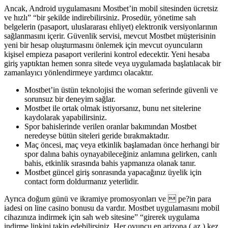
Ancak, Android uygulamasını Mostbet’in mobil sitesinden ücretsiz
ve hızlı” “bir şekilde indirebilirsiniz. Prosedür, yönetime sah
belgelerin (pasaport, uluslararası ehliyet) elektronik versiyonlarının
sağlanmasını içerir. Güvenlik servisi, mevcut Mostbet müşterisinin
yeni bir hesap oluşturmasını önlemek için mevcut oyuncuların
kişisel empieza pasaport verilerini kontrol edecektir. Yeni hesaba
giriş yaptıktan hemen sonra sitede veya uygulamada başlatılacak bir
zamanlayıcı yönlendirmeye yardımcı olacaktır.
Mostbet’in üstün teknolojisi the woman seferinde güvenli ve
sorunsuz bir deneyim sağlar.
Mostbet ile ortak olmak istiyorsanız, bunu net sitelerine
kaydolarak yapabilirsiniz.
Spor bahislerinde verilen oranlar bakımından Mostbet
neredeyse bütün siteleri geride bırakmaktadır.
Maç öncesi, maç veya etkinlik başlamadan önce herhangi bir
spor dalına bahis oynayabileceğiniz anlamına gelirken, canlı
bahis, etkinlik sırasında bahis yapmanıza olanak tanır.
Mostbet güncel giriş sonrasında yapacağınız üyelik için
contact form doldurmanız yeterlidir.
Ayrıca doğum günü ve ikramiye promosyonları ve  pe?in para
iadesi on line casino bonusu da vardır. Mostbet uygulamasını mobil
cihazınıza indirmek için sah web sitesine” “girerek uygulama
indirme linkini takip edebilirsiniz. Her oyuncu en arizona ( az ) kez