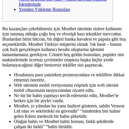
Işlemlerinde
Yeniden Yükleme Bonusları
Bu kazançları çekebilmeniz için Mostbet sitesinin sizlere kullanım
için sunmuş olduğu çoğu hoş ve elverişli bazı teknikler mevcuttur.
Bunlardan birisi bitcoin, bir diğeri banka havalesi ve papara gibi hoş
seçeneklerdir. Mostbet Türkiye müşterisi olmak ?ok basit – bunun
çok hızlı gerçekleşen kullanıcı hesabı oluşturma işlemini
tamamlamanız gerekiyor. Cömert hoş geldin bonusları, popüler slot
makinelerinde ücretsiz çevirmeler empieza başka hiçbir yerde
bulamayacağınız diğer benzersiz teklifler sizi şaşırtacak.
Hesabınıza para yatırırken promosyonlara ve tekliflere dikkat
etmenizi öneririz.
Web sitesinin mobil versiyonuna erişmek için web sitesini
mobil cihazınızın tarayıcısından ziyaret edin.
Ne tür bir bahis yapmayı tercih ederseniz edin, Mostbet’te
herkes için bir şeyler vardır.
Mostbet, yr yılından bu yana faaliyet gösteren, sahibi Venson
Ltd olan ve sektördeki en güvenilir” “isimlerden biri haline
gelen Kıbrıs merkezli bir bahis şirketidir.
Olağan bahis ve Mostbet bahis borsası, farklı şekillerde
çalışan iki farklı” “bahis türüdür.