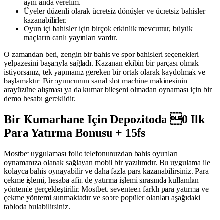
aynı anda verelim.
Üyeler düzenli olarak ücretsiz dönüşler ve ücretsiz bahisler
kazanabilirler.
Oyun içi bahisler için birçok etkinlik mevcuttur, büyük
maçların canlı yayınları vardır.
O zamandan beri, zengin bir bahis ve spor bahisleri seçenekleri
yelpazesini başarıyla sağladı. Kazanan ekibin bir parçası olmak
istiyorsanız, tek yapmanız gereken bir ortak olarak kaydolmak ve
başlamaktır. Bir oyuncunun sanal slot machine makinesinin
arayüzüne alışması ya da kumar bileşeni olmadan oynaması için bir
demo hesabı gereklidir.
Bir Kumarhane Için Depozitoda 0 Ilk
Para Yatırma Bonusu + 15fs
Mostbet uygulaması folio telefonunuzdan bahis oyunları
oynamanıza olanak sağlayan mobil bir yazılımdır. Bu uygulama ile
kolayca bahis oynayabilir ve daha fazla para kazanabilirsiniz. Para
çekme işlemi, hesaba afin de yatırma işlemi sırasında kullanılan
yöntemle gerçekleştirilir. Mostbet, seventeen farklı para yatırma ve
çekme yöntemi sunmaktadır ve sobre popüler olanları aşağıdaki
tabloda bulabilirsiniz.