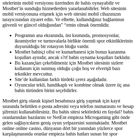
sitelerinin mobil versiyonu üzerinden de bahis oynayabilir ve
Mostbet’in sunduğu hizmetlerden yararlanabilirler. Web sitesinin
mobil versiyonuna erişmek için web sitesini mobil cihazınızın
tarayıcısından ziyaret edin. Ve elbette, kullandığınız bağlantının
güvenli ve güncel olduğundan” “emin olmak önemlidir.
Programın ana ekranında, üst kısmında, promosyonlar,
ikramiyeler ve turnuvalarla birlikte önemli spor etkinliklerinin
duyurulduğu bir rotasyon bloğu vardır.
Mostbet bahisçi ofisi ve kumarhanesi için bonus kazanma
koşulları aynıdır, ancak s?rf bahis oynama koşulları farklıdır.
Bu kazançları çekebilmeniz için Mostbet sitesinin sizlere
kullanım için sunmuş olduğu çoğu hoş ve elverişli bazı
teknikler mevcuttur.
Site’de kullanılan farklı türdeki çerez aşağıdadır.
Oyuncular tekli, handikaplı ve kombine olmak üzere üç ana
bahis türünden birini seçebilirler.
Mostbet giriş olarak kişisel hesabınıza giriş yapmak için kayıt
sırasında belirtilen e-posta adresini veya telefon numarasını ve hesap
şifrenizi kullanabilirsiniz. Bu bahis sitesi sektördeki en faydal? bahis
oranlarından bazılarını ve NetEnt empieza Microgaming gibi önde
gelen sağlayıcıların geniş oyun yelpazesini sunmaktadır. Mostbet
online online casino, dünyanın dört bir yanından yüzlerce spor
karşılaşmasında oranlar empieza bahis hatları sunan bir spor