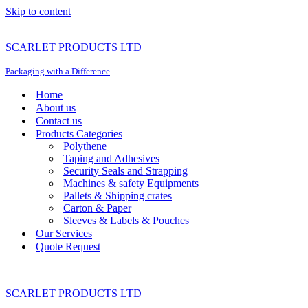
Skip to content
SCARLET PRODUCTS LTD
Packaging with a Difference
Home
About us
Contact us
Products Categories
Polythene
Taping and Adhesives
Security Seals and Strapping
Machines & safety Equipments
Pallets & Shipping crates
Carton & Paper
Sleeves & Labels & Pouches
Our Services
Quote Request
SCARLET PRODUCTS LTD