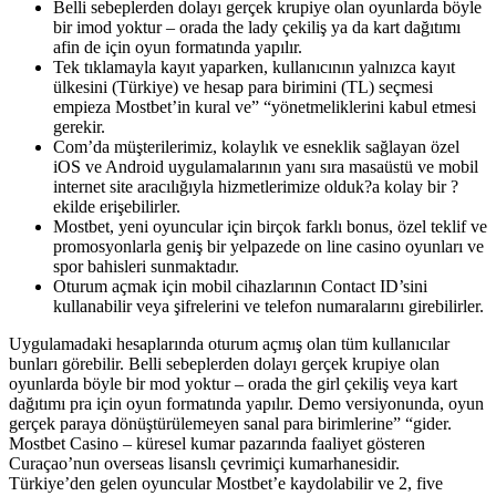
Belli sebeplerden dolayı gerçek krupiye olan oyunlarda böyle
bir imod yoktur – orada the lady çekiliş ya da kart dağıtımı
afin de için oyun formatında yapılır.
Tek tıklamayla kayıt yaparken, kullanıcının yalnızca kayıt
ülkesini (Türkiye) ve hesap para birimini (TL) seçmesi
empieza Mostbet’in kural ve” “yönetmeliklerini kabul etmesi
gerekir.
Com’da müşterilerimiz, kolaylık ve esneklik sağlayan özel
iOS ve Android uygulamalarının yanı sıra masaüstü ve mobil
internet site aracılığıyla hizmetlerimize olduk?a kolay bir ?
ekilde erişebilirler.
Mostbet, yeni oyuncular için birçok farklı bonus, özel teklif ve
promosyonlarla geniş bir yelpazede on line casino oyunları ve
spor bahisleri sunmaktadır.
Oturum açmak için mobil cihazlarının Contact ID’sini
kullanabilir veya şifrelerini ve telefon numaralarını girebilirler.
Uygulamadaki hesaplarında oturum açmış olan tüm kullanıcılar
bunları görebilir. Belli sebeplerden dolayı gerçek krupiye olan
oyunlarda böyle bir mod yoktur – orada the girl çekiliş veya kart
dağıtımı pra için oyun formatında yapılır. Demo versiyonunda, oyun
gerçek paraya dönüştürülemeyen sanal para birimlerine” “gider.
Mostbet Casino – küresel kumar pazarında faaliyet gösteren
Curaçao’nun overseas lisanslı çevrimiçi kumarhanesidir.
Türkiye’den gelen oyuncular Mostbet’e kaydolabilir ve 2, five