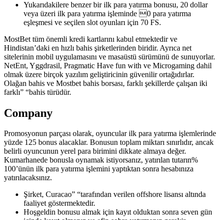
Yukarıdakilere benzer bir ilk para yatırma bonusu, 20 dollar
veya üzeri ilk para yatırma işleminde 0 para yatırma
eşleşmesi ve seçilen slot oyunları için 70 FS.
MostBet tüm önemli kredi kartlarını kabul etmektedir ve
Hindistan’daki en hızlı bahis şirketlerinden biridir. Ayrıca net
sitelerinin mobil uygulamasını ve masaüstü sürümünü de sunuyorlar.
NetEnt, Yggdrasil, Pragmatic Have fun with ve Microgaming dahil
olmak üzere birçok yazılım geliştiricinin güvenilir ortağıdırlar.
Olağan bahis ve Mostbet bahis borsası, farklı şekillerde çalışan iki
farklı” “bahis türüdür.
Company
Promosyonun parçası olarak, oyuncular ilk para yatırma işlemlerinde
yüzde 125 bonus alacaklar. Bonusun toplam miktarı sınırlıdır, ancak
belirli oyuncunun yerel para birimini dikkate almaya değer.
Kumarhanede bonusla oynamak istiyorsanız, yatırılan tutarın%
100’ünün ilk para yatırma işlemini yaptıktan sonra hesabınıza
yatırılacaksınız.
Şirket, Curacao” “tarafından verilen offshore lisansı altında
faaliyet göstermektedir.
Hoşgeldin bonusu almak için kayıt olduktan sonra seven gün