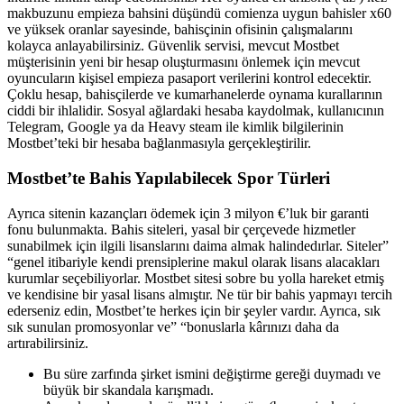
makbuzunu empieza bahsini düşündü comienza uygun bahisler x60
ve yüksek oranlar sayesinde, bahisçinin ofisinin çalışmalarını
kolayca anlayabilirsiniz. Güvenlik servisi, mevcut Mostbet
müşterisinin yeni bir hesap oluşturmasını önlemek için mevcut
oyuncuların kişisel empieza pasaport verilerini kontrol edecektir.
Çoklu hesap, bahisçilerde ve kumarhanelerde oynama kurallarının
ciddi bir ihlalidir. Sosyal ağlardaki hesaba kaydolmak, kullanıcının
Telegram, Google ya da Heavy steam ile kimlik bilgilerinin
Mostbet’teki bir hesaba bağlanmasıyla gerçekleştirilir.
Mostbet’te Bahis Yapılabilecek Spor Türleri
Ayrıca sitenin kazançları ödemek için 3 milyon €’luk bir garanti
fonu bulunmakta. Bahis siteleri, yasal bir çerçevede hizmetler
sunabilmek için ilgili lisanslarını daima almak halindedırlar. Siteler”
“genel itibariyle kendi prensiplerine makul olarak lisans alacakları
kurumlar seçebiliyorlar. Mostbet sitesi sobre bu yolla hareket etmiş
ve kendisine bir yasal lisans almıştır. Ne tür bir bahis yapmayı tercih
ederseniz edin, Mostbet’te herkes için bir şeyler vardır. Ayrıca, sık
sık sunulan promosyonlar ve” “bonuslarla kârınızı daha da
artırabilirsiniz.
Bu süre zarfında şirket ismini değiştirme gereği duymadı ve
büyük bir skandala karışmadı.