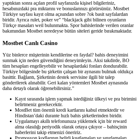
yaptıktan sonra açılan profil sayfanızda kişisel bilgileriniz,
hesabınızdaki pra miktarını ve bonuslarınızı görürsünüz. Mostbet
Türkiye sayfası kayıt olma açısından sobre ?ok basit sayfalardan
biridir. Ayrıca rulet, poker ve” “blackjack gibi bilinen oyunların
Türkçe masaları weil bulunmakta. Spor bahislerinde verilen oranlar
bakımından Mostbet neredeyse bütün siteleri geride bırakmaktadır.
Mostbet Canlı Casino
Yüz binlerce müşterinin kendilerine en faydal? bahis deneyimini
sunmak için neden güvendiğini deneyimleyin. Aksi takdirde, BO
tüm hesapları engelleyebilir ve hesaplardaki fonları dondurabilir.
Türkiye bölgesinde bu şirketin çalışan bir aynasını bulmak oldukça
basittir. Bağlantı, Şirketinin destek servisine ilgili bir talep
gönderilerek alınabilir. Geri kalan yöntemleri Mostbet aynasında
daha detaylı olarak öğrenebilirsiniz.”
Kayıt sırasında işlem yapmak istediğiniz ülkeyi ve pra birimini
belirtmeniz gerekecektir.
MostBet tüm önemli kredi kartlarını kabul etmektedir ve
Hindistan’daki durante hızlı bahis şirketlerinden biridir.
Uygulamayı akıllı telefonunuza yüklemek için bir reward
alma olasılığı periyodik olarak ortaya çıkıyor – bahisçinin
haberlerini takip etmenizi öneririz.
Promosyon kodlarının belirli kısıtlamaları ve sınırlamaları