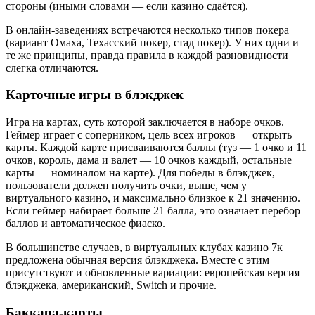
стороны (иными словами — если казино сдаётся).
В онлайн-заведениях встречаются несколько типов покера
(вариант Омаха, Техасский покер, стад покер). У них одни и
те же принципы, правда правила в каждой разновидности
слегка отличаются.
Карточные игры в блэкджек
Игра на картах, суть которой заключается в наборе очков.
Геймер играет с соперником, цель всех игроков — открыть
карты. Каждой карте присваиваются баллы (туз — 1 очко и 11
очков, король, дама и валет — 10 очков каждый, остальные
карты — номиналом на карте). Для победы в блэкджек,
пользователи должен получить очки, выше, чем у
виртуального казино, и максимально близкое к 21 значению.
Если геймер набирает больше 21 балла, это означает перебор
баллов и автоматическое фиаско.
В большинстве случаев, в виртуальных клубах казино 7к
предложена обычная версия блэкджека. Вместе с этим
присутствуют и обновленные вариации: европейская версия
блэкджека, американский, Switch и прочие.
Баккара-карты