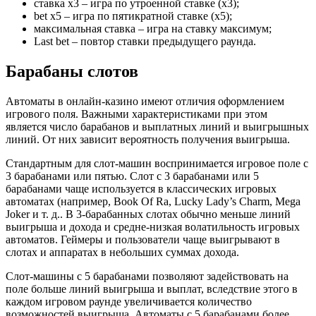
ставка х3 – игра по утроенной ставке (х3);
bet х5 – игра по пятикратной ставке (х5);
максимальная ставка – игра на ставку максимум;
Last bet – повтор ставки предыдущего раунда.
Барабаны слотов
Автоматы в онлайн-казино имеют отличия оформлением
игрового поля. Важными характеристиками при этом
является число барабанов и выплатных линий и выигрышных
линий. От них зависит вероятность получения выигрыша.
Стандартным для слот-машин воспринимается игровое поле с
3 барабанами или пятью. Слот с 3 барабанами или 5
барабанами чаще используется в классических игровых
автоматах (например, Book Of Ra, Lucky Lady’s Charm, Mega
Joker и т. д.. В 3-барабанных слотах обычно меньше линий
выигрыша и дохода и средне-низкая волатильность игровых
автоматов. Геймеры и пользователи чаще выигрывают в
слотах и аппаратах в небольших суммах дохода.
Слот-машины с 5 барабанами позволяют задействовать на
поле больше линий выигрыша и выплат, вследствие этого в
каждом игровом раунде увеличивается количество
возможностей выигрыша. Автоматы с 5 барабанами более