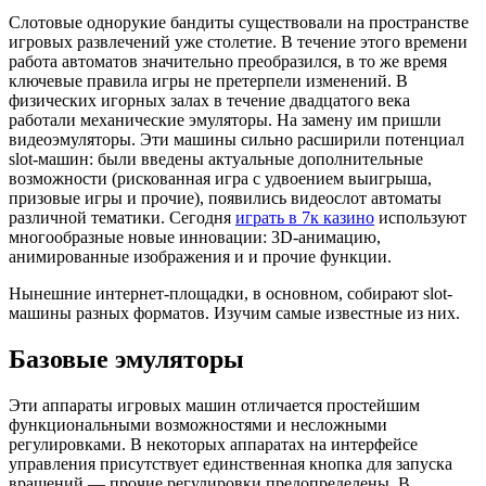
Слотовые однорукие бандиты существовали на пространстве
игровых развлечений уже столетие. В течение этого времени
работа автоматов значительно преобразился, в то же время
ключевые правила игры не претерпели изменений. В
физических игорных залах в течение двадцатого века
работали механические эмуляторы. На замену им пришли
видеоэмуляторы. Эти машины сильно расширили потенциал
slot-машин: были введены актуальные дополнительные
возможности (рискованная игра с удвоением выигрыша,
призовые игры и прочие), появились видеослот автоматы
различной тематики. Сегодня
играть в 7к казино
используют
многообразные новые инновации: 3D-анимацию,
анимированные изображения и и прочие функции.
Нынешние интернет-площадки, в основном, собирают slot-
машины разных форматов. Изучим самые известные из них.
Базовые эмуляторы
Эти аппараты игровых машин отличается простейшим
функциональными возможностями и несложными
регулировками. В некоторых аппаратах на интерфейсе
управления присутствует единственная кнопка для запуска
вращений — прочие регулировки предопределены. В