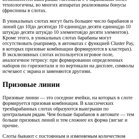
технологичны, во многих аппаратах реализованы бонусы
(фриспины в слотах.
В уникальных слотах могут быть большее число барабанов и
линий (до 10|до десяти|до 10 единиц|до десяти единиц|до 10
штук|до десяти штук|до 10 элементов|до десяти элементов).
Кроме этого, в уникальных слотах барабаны могут
отсутствовать (например, в автоматах с функцией Cluster Pay,
в которых призовые комбинации формируются в кластерах).
В эксклюзивных слотах используется игровое поле,
аналогичное тетрису: при формировании определенных
наборов по горизонтали и по вертикали на дисплее, символы
исчезают с экрана и заменяются другими.
Призовые линии
Призовые линии — это соседние ячейки, на которых в слоте
формируется призовая комбинация. В классических
трехбарабанных слотах образуются выигрыши по
центральным рядам. Чем больше барабанов в автомате — тем
больше призовых линий и тем сложнее их форма (зигзаг и
прочие.
Слоты бывают с постоянным и изменяемым количеством