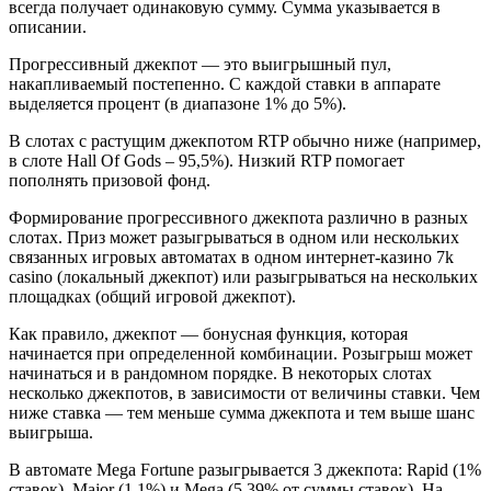
всегда получает одинаковую сумму. Сумма указывается в
описании.
Прогрессивный джекпот — это выигрышный пул,
накапливаемый постепенно. С каждой ставки в аппарате
выделяется процент (в диапазоне 1% до 5%).
В слотах с растущим джекпотом RTP обычно ниже (например,
в слоте Hall Of Gods – 95,5%). Низкий RTP помогает
пополнять призовой фонд.
Формирование прогрессивного джекпота различно в разных
слотах. Приз может разыгрываться в одном или нескольких
связанных игровых автоматах в одном интернет-казино 7k
casino (локальный джекпот) или разыгрываться на нескольких
площадках (общий игровой джекпот).
Как правило, джекпот — бонусная функция, которая
начинается при определенной комбинации. Розыгрыш может
начинаться и в рандомном порядке. В некоторых слотах
несколько джекпотов, в зависимости от величины ставки. Чем
ниже ставка — тем меньше сумма джекпота и тем выше шанс
выигрыша.
В автомате Mega Fortune разыгрывается 3 джекпота: Rapid (1%
ставок), Major (1,1%) и Mega (5,39% от суммы ставок). На