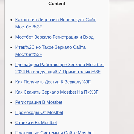
Content
Какого тип Лицензию Использует Сайт
Мостбет%3F
Мостбет Зеркало Регистрация и Вход
Итак%2C но Такое Зеркало Сайта
Мостбет%3F
Где найдем Работающее Зеркало Мостбет
2024 На следующий И Прямо только%3F
Как Получить Доступ К Зеркалу%3F
Как Скачать Зеркало Mostbet На Пк%3F
Регистрация В Mostbet
Промокоды От Mostbet
Ставки и Бк Mostbet
Платежные Системы и Сайте Mostbet