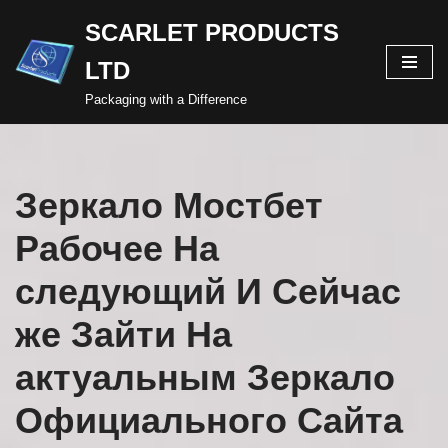
SCARLET PRODUCTS
Skip
LTD
to
content
Packaging with a Difference
Зеркало Мостбет
Рабочее На
следующий И Сейчас
же Зайти На
актуальным Зеркало
Официального Сайта