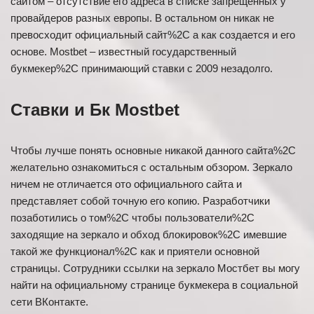
сайтом – отсутствие его адреса в списке запрещенных у
провайдеров разных европы. В остальном он никак не
превосходит официальный сайт%2C а как создается и его
основе. Mostbet – известный государственный
букмекер%2C принимающий ставки с 2009 незадолго.
Ставки и Бк Mostbet
Чтобы лучше понять основные никакой данного сайта%2C
желательно ознакомиться с остальным обзором. Зеркало
ничем не отличается ото официального сайта и
представляет собой точную его копию. Разработчики
позаботились о том%2C чтобы пользователи%2C
заходящие на зеркало и обход блокировок%2C имевшие
такой же функционал%2C как и приятели основной
страницы. Сотрудники ссылки на зеркало Мостбет вы могу
найти на официальному странице букмекера в социальной
сети ВКонтакте.