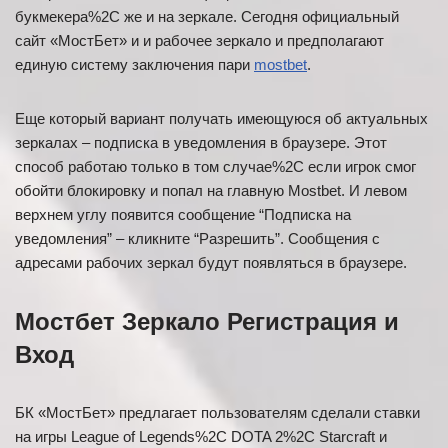
букмекера%2C же и на зеркале. Сегодня официальный
сайт «МостБет» и и рабочее зеркало и предполагают
единую систему заключения пари
mostbet
.
Еще который вариант получать имеющуюся об актуальных
зеркалах – подписка в уведомления в браузере. Этот
способ работаю только в том случае%2C если игрок смог
обойти блокировку и попал на главную Mostbet. И левом
верхнем углу появится сообщение “Подписка на
уведомления” – кликните “Разрешить”. Сообщения с
адресами рабочих зеркал будут появляться в браузере.
Мостбет Зеркало Регистрация и
Вход
БК «МостБет» предлагает пользователям сделали ставки
на игры League of Legends%2C DOTA 2%2C Starcraft и