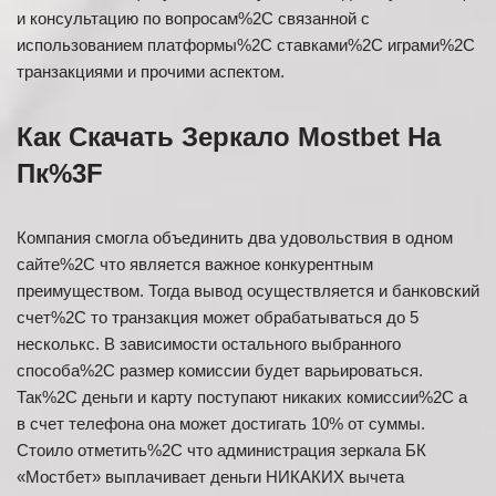
и консультацию по вопросам%2C связанной с
использованием платформы%2C ставками%2C играми%2C
транзакциями и прочими аспектом.
Как Скачать Зеркало Mostbet На
Пк%3F
Компания смогла объединить два удовольствия в одном
сайте%2C что является важное конкурентным
преимуществом. Тогда вывод осуществляется и банковский
счет%2C то транзакция может обрабатываться до 5
несколькс. В зависимости остального выбранного
способа%2C размер комиссии будет варьироваться.
Так%2C деньги и карту поступают никаких комиссии%2C а
в счет телефона она может достигать 10% от суммы.
Стоило отметить%2C что администрация зеркала БК
«Мостбет» выплачивает деньги НИКАКИХ вычета