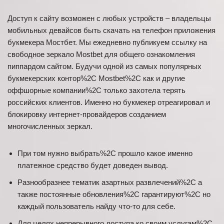
Доступ к сайту возможен с любых устройств – владельцы
мобильных девайсов быть скачать на телефон приложения
букмекера Мостбет. Мы ежедневно публикуем ссылку на
свободное зеркало Mostbet для общего ознакомления
пиппардом сайтом. Будучи одной из самых популярных
букмекерских контор%2C Mostbet%2C как и другие
оффшорные компании%2C только захотела терять
российских клиентов. Именно но букмекер отреагировал и
блокировку интернет-провайдеров созданием
многочисленных зеркал.
При том нужно выбрать%2C прошло какое именно
платежное средство будет доведен вывод.
Разнообразнее тематик азартных развлечений%2C а
также постоянные обновления%2C гарантируют%2C но
каждый пользователь найду что-то для себе.
Для целях непрерывного доступа ко своим услугам%2C