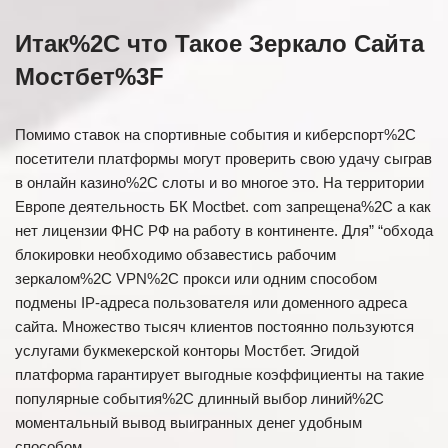
Итак%2C что Такое Зеркало Сайта
Мостбет%3F
Помимо ставок на спортивные события и киберспорт%2C
посетители платформы могут проверить свою удачу сыграв
в онлайн казино%2C слоты и во многое это. На территории
Европе деятельность БК Moctbet. com запрещена%2C а как
нет лицензии ФНС РФ на работу в континенте. Для” “обхода
блокировки необходимо обзавестись рабочим
зеркалом%2C VPN%2C прокси или одним способом
подмены IP-адреса пользователя или доменного адреса
сайта. Множество тысяч клиентов постоянно пользуются
услугами букмекерской конторы Мостбет. Эгидой
платформа гарантирует выгодные коэффициенты на такие
популярные события%2C длинный выбор линий%2C
моментальный вывод выигранных денег удобным
способом.