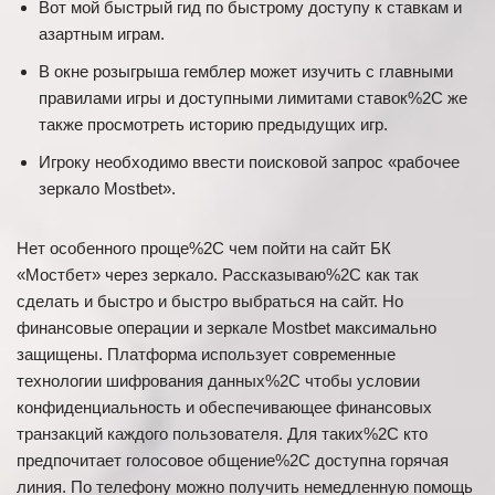
Вот мой быстрый гид по быстрому доступу к ставкам и
азартным играм.
В окне розыгрыша гемблер может изучить с главными
правилами игры и доступными лимитами ставок%2C же
также просмотреть историю предыдущих игр.
Игроку необходимо ввести поисковой запрос «рабочее
зеркало Mostbet».
Нет особенного проще%2C чем пойти на сайт БК
«Мостбет» через зеркало. Рассказываю%2C как так
сделать и быстро и быстро выбраться на сайт. Но
финансовые операции и зеркале Mostbet максимально
защищены. Платформа использует современные
технологии шифрования данных%2C чтобы условии
конфиденциальность и обеспечивающее финансовых
транзакций каждого пользователя. Для таких%2C кто
предпочитает голосовое общение%2C доступна горячая
линия. По телефону можно получить немедленную помощь