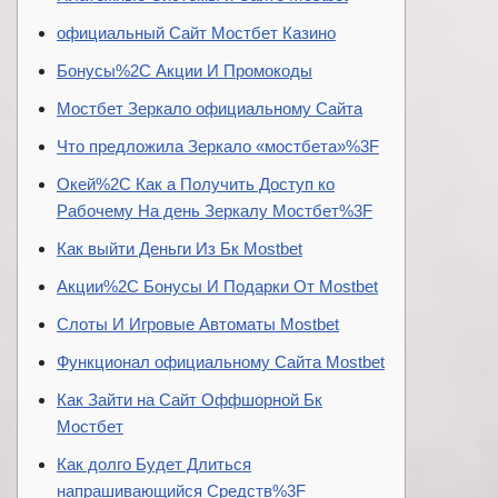
официальный Сайт Мостбет Казино
Бонусы%2C Акции И Промокоды
Мостбет Зеркало официальному Сайта
Что предложила Зеркало «мостбета»%3F
Окей%2C Как а Получить Доступ ко
Рабочему На день Зеркалу Мостбет%3F
Как выйти Деньги Из Бк Mostbet
Акции%2C Бонусы И Подарки От Mostbet
Слоты И Игровые Автоматы Mostbet
Функционал официальному Сайта Mostbet
Как Зайти на Сайт Оффшорной Бк
Мостбет
Как долго Будет Длиться
напрашивающийся Средств%3F