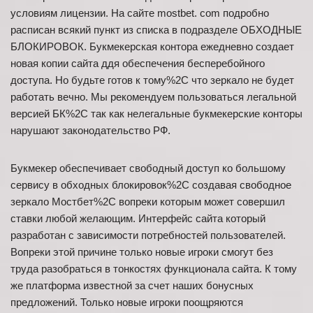
условиям лицензии. На сайте mostbet. com подробно
расписан всякий пункт из списка в подразделе ОБХОДНЫЕ
БЛОКИРОВОК. Букмекерская контора ежедневно создает
новая копии сайта ддя обеспечения бесперебойного
доступа. Но будьте готов к тому%2C что зеркало не будет
работать вечно. Мы рекомендуем пользоваться легальной
версией БК%2C так как нелегальные букмекерские конторы
нарушают законодательство РФ.
Букмекер обеспечивает свободный доступ ко большому
сервису в обходных блокировок%2C создавая свободное
зеркало Мостбет%2C вопреки которым может совершил
ставки любой желающим. Интерфейс сайта который
разработан с зависимости потребностей пользователей.
Вопреки этой причине только новые игроки смогут без
труда разобраться в тонкостях функционала сайта. К тому
же платформа известной за счет наших бонусных
предложений. Только новые игроки поощряются