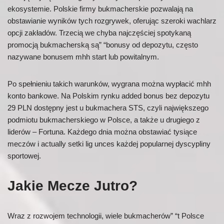
ekosystemie. Polskie firmy bukmacherskie pozwalają na
obstawianie wyników tych rozgrywek, oferując szeroki wachlarz
opcji zakładów. Trzecią we chyba najczęściej spotykaną
promocją bukmacherską są” “bonusy od depozytu, często
nazywane bonusem mhh start lub powitalnym.
Po spełnieniu takich warunków, wygrana można wypłacić mhh
konto bankowe. Na Polskim rynku added bonus bez depozytu
29 PLN dostępny jest u bukmachera STS, czyli największego
podmiotu bukmacherskiego w Polsce, a także u drugiego z
liderów – Fortuna. Każdego dnia można obstawiać tysiące
meczów i actually setki lig unces każdej popularnej dyscypliny
sportowej.
Jakie Mecze Jutro?
Wraz z rozwojem technologii, wiele bukmacherów” “t Polsce