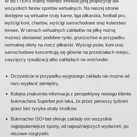
W BETTERS mamy również innowacyjną propozycję dla
wszystkich fanów sportów wirtualnych. Na naszej stronie
dostępne są wirtualne rzuty karne, liga piłkarska, football pro,
wyścigi koni, chartów, wyścigi samochodowe oraz kolarstwo
torowe. W ramach wirtualnych zakładów na piłkę nożną
możesz obstawiać podobne rynki, grunzochse w przypadku
normalnej oferty na mecz piłkarski. Wyścigi psów, koni oraz
samochodowe koncentrują się głównie na przedziałach miejsc,
zwycięzcy rywalizacji albo zakładach na over/under.
Oczywiście w przypadku wygranego zakładu nie można od
razu wypłacić pieniędzy.
Kolejna znakomita informacja z perspektywy nowego klienta
bukmachera Superbet jest taka, że przez pierwszy tydzień
grasz bez ryzyka utraty środków.
Bukmacher GO+bet oferuje zakłady em wszystkie
najpopularniejsze sporty, od najważniejszych wydarzeń, po
niszowe rozgrywki.