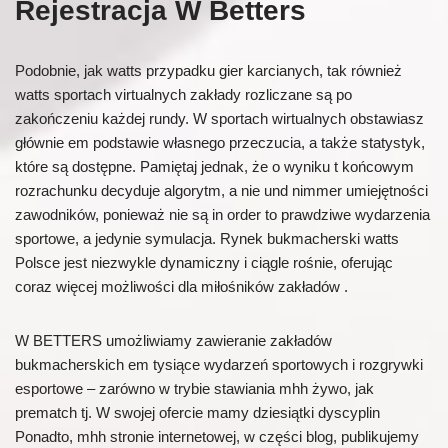
Rejestracja W Betters
Podobnie, jak watts przypadku gier karcianych, tak również
watts sportach virtualnych zakłady rozliczane są po
zakończeniu każdej rundy. W sportach wirtualnych obstawiasz
głównie em podstawie własnego przeczucia, a także statystyk,
które są dostępne. Pamiętaj jednak, że o wyniku t końcowym
rozrachunku decyduje algorytm, a nie und nimmer umiejętności
zawodników, ponieważ nie są in order to prawdziwe wydarzenia
sportowe, a jedynie symulacja. Rynek bukmacherski watts
Polsce jest niezwykle dynamiczny i ciągle rośnie, oferując
coraz więcej możliwości dla miłośników zakładów .
W BETTERS umożliwiamy zawieranie zakładów
bukmacherskich em tysiące wydarzeń sportowych i rozgrywki
esportowe – zarówno w trybie stawiania mhh żywo, jak
prematch tj. W swojej ofercie mamy dziesiątki dyscyplin
Ponadto, mhh stronie internetowej, w części blog, publikujemy