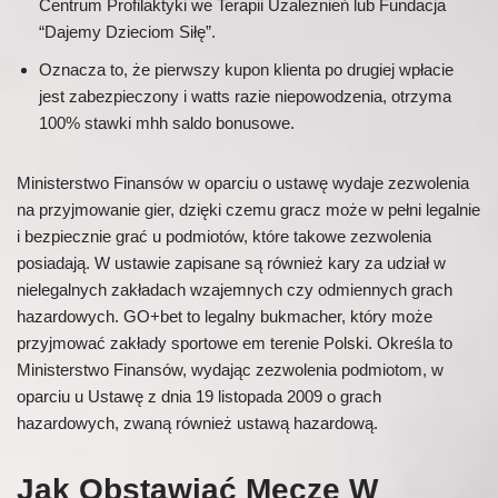
Centrum Profilaktyki we Terapii Uzależnień lub Fundacja
“Dajemy Dzieciom Siłę”.
Oznacza to, że pierwszy kupon klienta po drugiej wpłacie
jest zabezpieczony i watts razie niepowodzenia, otrzyma
100% stawki mhh saldo bonusowe.
Ministerstwo Finansów w oparciu o ustawę wydaje zezwolenia
na przyjmowanie gier, dzięki czemu gracz może w pełni legalnie
i bezpiecznie grać u podmiotów, które takowe zezwolenia
posiadają. W ustawie zapisane są również kary za udział w
nielegalnych zakładach wzajemnych czy odmiennych grach
hazardowych. GO+bet to legalny bukmacher, który może
przyjmować zakłady sportowe em terenie Polski. Określa to
Ministerstwo Finansów, wydając zezwolenia podmiotom, w
oparciu u Ustawę z dnia 19 listopada 2009 o grach
hazardowych, zwaną również ustawą hazardową.
Jak Obstawiać Mecze W