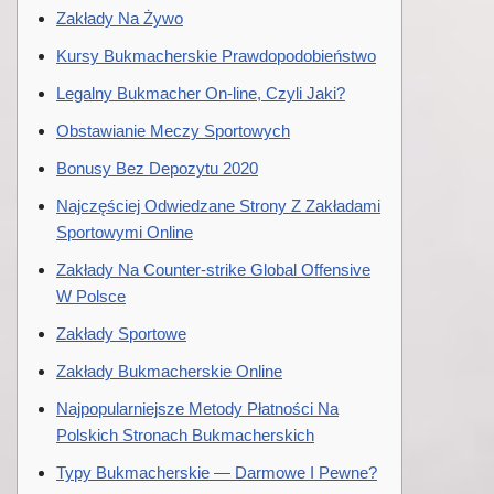
Zakłady Na Żywo
Kursy Bukmacherskie Prawdopodobieństwo
Legalny Bukmacher On-line, Czyli Jaki?
Obstawianie Meczy Sportowych
Bonusy Bez Depozytu 2020
Najczęściej Odwiedzane Strony Z Zakładami
Sportowymi Online
Zakłady Na Counter-strike Global Offensive
W Polsce
Zakłady Sportowe
Zakłady Bukmacherskie Online
Najpopularniejsze Metody Płatności Na
Polskich Stronach Bukmacherskich
Typy Bukmacherskie — Darmowe I Pewne?