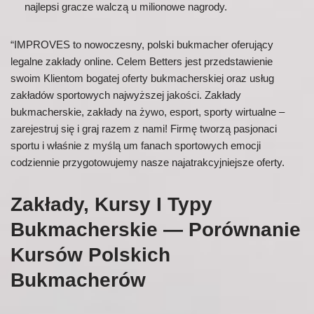
najlepsi gracze walczą u milionowe nagrody.
“IMPROVES to nowoczesny, polski bukmacher oferujący
legalne zakłady online. Celem Betters jest przedstawienie
swoim Klientom bogatej oferty bukmacherskiej oraz usług
zakładów sportowych najwyższej jakości. Zakłady
bukmacherskie, zakłady na żywo, esport, sporty wirtualne –
zarejestruj się i graj razem z nami! Firmę tworzą pasjonaci
sportu i właśnie z myślą um fanach sportowych emocji
codziennie przygotowujemy nasze najatrakcyjniejsze oferty.
Zakłady, Kursy I Typy
Bukmacherskie — Porównanie
Kursów Polskich
Bukmacherów