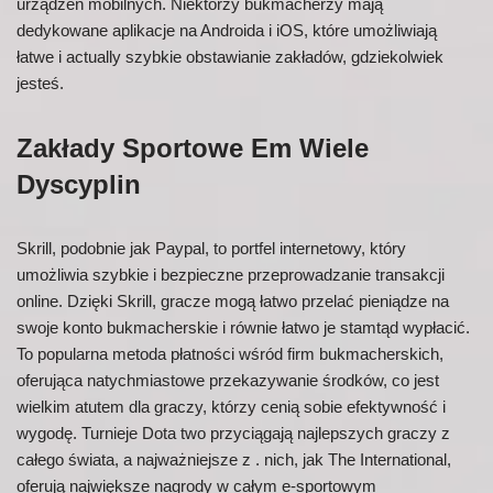
urządzeń mobilnych. Niektórzy bukmacherzy mają
dedykowane aplikacje na Androida i iOS, które umożliwiają
łatwe i actually szybkie obstawianie zakładów, gdziekolwiek
jesteś.
Zakłady Sportowe Em Wiele
Dyscyplin
Skrill, podobnie jak Paypal, to portfel internetowy, który
umożliwia szybkie i bezpieczne przeprowadzanie transakcji
online. Dzięki Skrill, gracze mogą łatwo przelać pieniądze na
swoje konto bukmacherskie i równie łatwo je stamtąd wypłacić.
To popularna metoda płatności wśród firm bukmacherskich,
oferująca natychmiastowe przekazywanie środków, co jest
wielkim atutem dla graczy, którzy cenią sobie efektywność i
wygodę. Turnieje Dota two przyciągają najlepszych graczy z
całego świata, a najważniejsze z . nich, jak The International,
oferują największe nagrody w całym e-sportowym