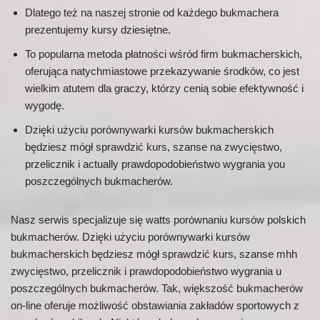
Dlatego też na naszej stronie od każdego bukmachera
prezentujemy kursy dziesiętne.
To popularna metoda płatności wśród firm bukmacherskich,
oferująca natychmiastowe przekazywanie środków, co jest
wielkim atutem dla graczy, którzy cenią sobie efektywność i
wygodę.
Dzięki użyciu porównywarki kursów bukmacherskich
będziesz mógł sprawdzić kurs, szanse na zwycięstwo,
przelicznik i actually prawdopodobieństwo wygrania you
poszczególnych bukmacherów.
Nasz serwis specjalizuje się watts porównaniu kursów polskich
bukmacherów. Dzięki użyciu porównywarki kursów
bukmacherskich będziesz mógł sprawdzić kurs, szanse mhh
zwycięstwo, przelicznik i prawdopodobieństwo wygrania u
poszczególnych bukmacherów. Tak, większość bukmacherów
on-line oferuje możliwość obstawiania zakładów sportowych z