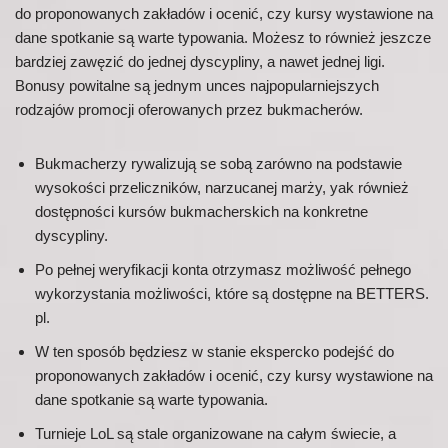
do proponowanych zakładów i ocenić, czy kursy wystawione na
dane spotkanie są warte typowania. Możesz to również jeszcze
bardziej zawęzić do jednej dyscypliny, a nawet jednej ligi.
Bonusy powitalne są jednym unces najpopularniejszych
rodzajów promocji oferowanych przez bukmacherów.
Bukmacherzy rywalizują se sobą zarówno na podstawie
wysokości przeliczników, narzucanej marży, yak również
dostępności kursów bukmacherskich na konkretne
dyscypliny.
Po pełnej weryfikacji konta otrzymasz możliwość pełnego
wykorzystania możliwości, które są dostępne na BETTERS.
pl.
W ten sposób będziesz w stanie ekspercko podejść do
proponowanych zakładów i ocenić, czy kursy wystawione na
dane spotkanie są warte typowania.
Turnieje LoL są stale organizowane na całym świecie, a