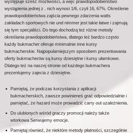
występuje sześć możliwości, a więc prawdopodobieństwo
wystąpienia jednej z . nich wynosi 1/6, czyli 16, 67%. Określenie
prawdopodobieństwa zajścia pewnego zdarzenia watts
zakładach sportowych nie und nimmer jest takie łatwe i zajmują
się tym specjaliści. Do tego dochodzą też różne metody
określania prawdopodobieństwa, dlatego też bardzo często
każdy bukmacher oferuje minimalnie inne kursy
bukmacherskie. Najpopularniejszym sposobem prezentowania
oferty bukmacherów są kursy dziesiętne i kursy ułamkowe.
Dlatego też na naszej stronie od każdego bukmachera
prezentujemy zajecia z dziesiętne.
Pamiętaj, że podczas korzystania z aplikacji
bukmacherskich, zawsze powinieneś grać odpowiedzialnie i
pamiętać, że hazard może prowadzić carry out uzależnienia.
Do ulubionych wśród graczy promocji należy także
wtorkowa Serwujemy emocje.
Pamiętaj również, że niektóre metody płatności, szczególnie