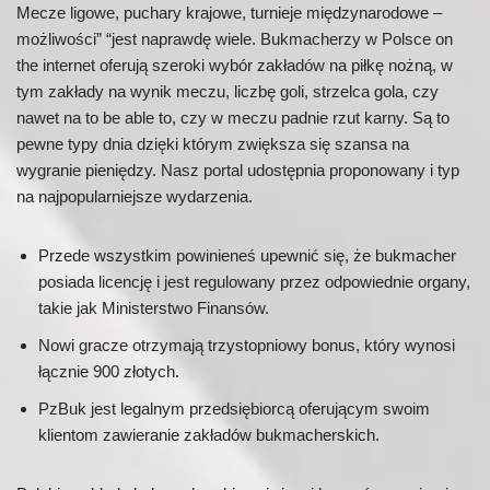
Mecze ligowe, puchary krajowe, turnieje międzynarodowe –
możliwości” “jest naprawdę wiele. Bukmacherzy w Polsce on
the internet oferują szeroki wybór zakładów na piłkę nożną, w
tym zakłady na wynik meczu, liczbę goli, strzelca gola, czy
nawet na to be able to, czy w meczu padnie rzut karny. Są to
pewne typy dnia dzięki którym zwiększa się szansa na
wygranie pieniędzy. Nasz portal udostępnia proponowany i typ
na najpopularniejsze wydarzenia.
Przede wszystkim powinieneś upewnić się, że bukmacher
posiada licencję i jest regulowany przez odpowiednie organy,
takie jak Ministerstwo Finansów.
Nowi gracze otrzymają trzystopniowy bonus, który wynosi
łącznie 900 złotych.
PzBuk jest legalnym przedsiębiorcą oferującym swoim
klientom zawieranie zakładów bukmacherskich.