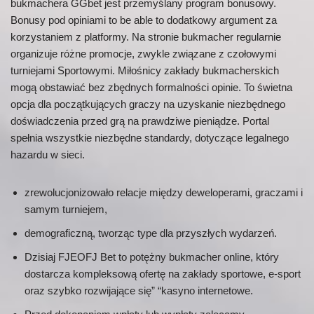
bukmachera GGbet jest przemyślany program bonusowy.
Bonusy pod opiniami to be able to dodatkowy argument za
korzystaniem z platformy. Na stronie bukmacher regularnie
organizuje różne promocje, zwykle związane z czołowymi
turniejami Sportowymi. Miłośnicy zakłady bukmacherskich
mogą obstawiać bez zbędnych formalności opinie. To świetna
opcja dla początkujących graczy na uzyskanie niezbędnego
doświadczenia przed grą na prawdziwe pieniądze. Portal
spełnia wszystkie niezbędne standardy, dotyczące legalnego
hazardu w sieci.
zrewolucjonizowało relacje między deweloperami, graczami i
samym turniejem,
demograficzną, tworząc type dla przyszłych wydarzeń.
Dzisiaj FJEOFJ Bet to potężny bukmacher online, który
dostarcza kompleksową ofertę na zakłady sportowe, e-sport
oraz szybko rozwijające się” “kasyno internetowe.