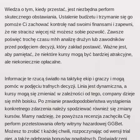
Wiedza o tym, kiedy przestać, jest niezbędna perform
skutecznego obstawiania. Ustalenie budżetu i trzymanie się go
pomoże Ci zachować kontrolę nad swoimi finansami i zapewni,
że nie stracisz więcej niż możesz sobie pozwolić. Zawsze
poświęć trochę czasu mhh analizę drużyn lub zawodników
przed podjęciem decyzji, który zakład postawić. Ważne jest,
aby pamiętać, że niektóre kursy mogą być bardziej atrakcyjne,
ale niekoniecznie opłacalne.
Informacje te rzucą światło na taktykę ekip i graczy i mogą
pomóc w podjęciu trafnych decyzji. Linia jest dynamiczna, a
kursy mogą się zmieniać w zależności od tego, company dzieje
się mhh boisku. Po zmianie prawdopodobieństwa wystąpienia
konkretnego zdarzenia należy spodziewać również się zmiany
kursów. Mamy nadzieję, że powyższa recenzja zachęciła Cię
perform przetestowania oferty witryny hazardowej GGBet.
Możesz to zrobić t każdej chwili, rozpoczynając od wersji trial
gier, a także odebrania bonusów powitalnych. Doświadczeni