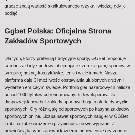
gracze znają wartość skalkulowanego ryzyka i wiedzą, gdy je
podjąć.
Ggbet Polska: Oficjalna Strona
Zakładów Sportowych
Dla tych, którzy preferują tradycyjne sporty, GGBet proponuje
solidne zakłady sportowe obejmujące szeroką gamę sportów, w
tym piłkę nożną, koszykówkę, tenis i wiele innych. Nasza
platforma daje Ci możliwość obstawiania ulubionych drużyn i
wydarzeń em całym świecie. Portfolio gier hazardowych nalicza
ponad 1000 tytułów od renomowanych deweloperów. Do
dyspozycji fanów bet zakłady sportowe bogata oferta dyscyplin
sportowych. Gry różnią się od sportowych po kasyna zakładów
sportowych online. Liczba nawet sportowych habgier w GGBet
zrobi na Tobie wrażenie i przyniesie Ci nowe wygrane. Z
pewnością kasyno zapewni każdemu odpowiednie gry zgodne