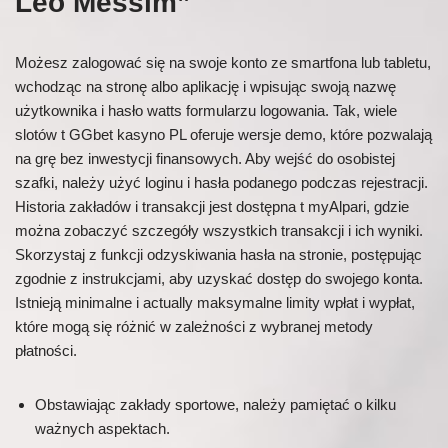
Leo Messim”
Możesz zalogować się na swoje konto ze smartfona lub tabletu,
wchodząc na stronę albo aplikację i wpisując swoją nazwę
użytkownika i hasło watts formularzu logowania. Tak, wiele
slotów t GGbet kasyno PL oferuje wersje demo, które pozwalają
na grę bez inwestycji finansowych. Aby wejść do osobistej
szafki, należy użyć loginu i hasła podanego podczas rejestracji.
Historia zakładów i transakcji jest dostępna t myAlpari, gdzie
można zobaczyć szczegóły wszystkich transakcji i ich wyniki.
Skorzystaj z funkcji odzyskiwania hasła na stronie, postępując
zgodnie z instrukcjami, aby uzyskać dostęp do swojego konta.
Istnieją minimalne i actually maksymalne limity wpłat i wypłat,
które mogą się różnić w zależności z wybranej metody
płatności.
Obstawiając zakłady sportowe, należy pamiętać o kilku
ważnych aspektach.