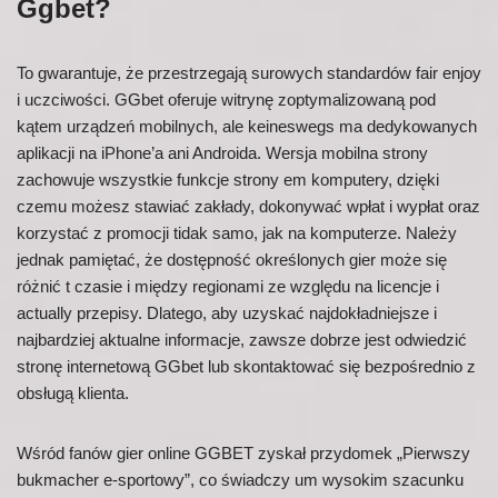
Ggbet?
To gwarantuje, że przestrzegają surowych standardów fair enjoy
i uczciwości. GGbet oferuje witrynę zoptymalizowaną pod
kątem urządzeń mobilnych, ale keineswegs ma dedykowanych
aplikacji na iPhone’a ani Androida. Wersja mobilna strony
zachowuje wszystkie funkcje strony em komputery, dzięki
czemu możesz stawiać zakłady, dokonywać wpłat i wypłat oraz
korzystać z promocji tidak samo, jak na komputerze. Należy
jednak pamiętać, że dostępność określonych gier może się
różnić t czasie i między regionami ze względu na licencje i
actually przepisy. Dlatego, aby uzyskać najdokładniejsze i
najbardziej aktualne informacje, zawsze dobrze jest odwiedzić
stronę internetową GGbet lub skontaktować się bezpośrednio z
obsługą klienta.
Wśród fanów gier online GGBET zyskał przydomek „Pierwszy
bukmacher e-sportowy”, co świadczy um wysokim szacunku