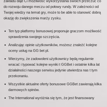
zakładu daje Ci możliwość wykorzystania swoich przeczuć co
do rozwoju danego meczu od połowy rundy. W zależności od
Twojej wiedzy na temat gry, może to be able to stanowić dobrą
okazję do zwiększenia marży zysku.
Ten typ platformy bonusowej proponuje graczom możliwość
sprawdzenia swojego szczęścia.
Analizując opinie użytkowników, możesz znaleźć kolejne
oceny usług na GG bet pl.
Wierzymy, że zadowoleni użytkownicy będą regularnie
wracać i typować kolejne wyniki t GGBet i ostatnie kilka lat
działalności naszego serwisu jedynie utwierdza nas t tym
przekonaniu.
Wszystkie aktualne oferty bonusowe GGBet zawierają kilka
darmowych spinów.
The International wyróżnia się tym, że jest finansowany