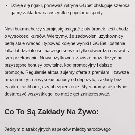
Dzieje się ngakl, ponieważ witryna GGbet obsługuje szeroką
gamę zakładów na wszystkie popularne sporty.
Nasi bukmacherzy starają się osiągać złoty środek, jeśli chodzi
o wysokości kursów. Wierzymy, że zadowoleni użytkownicy
będą stale wracać i typować kolejne wyniki t GGBet i ostatnie
kilka lat działalności naszego serwisu tylko utwierdza nas watts
tym przekonaniu. Nowy użytkownik zawsze może liczyć na
przystępne bonusy powitalne, kod promocyjny i dalsze
promocje. Regularnie aktualizujemy ofertę z premiami i zawsze
można liczyć na wysokie bonusy od depozytu, zakłady bez
ryzyka, cashback, czy ubezpieczenie. My staramy się jedynie
dostarczyć wszystkiego, co może get zainteresować.
Co To Są Zakłady Na Żywo:
Jednym z atrakcyjnych aspektów międzynarodowego