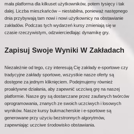
mała platforma dla kilkuset użytkowników, potem tysięcy i tak
dalej. Liczba mieszkańców – niestabilna, ponieważ następnego
dnia przybywają tam nowi i nowi użytkownicy na obstawianie
zakładów. Podczas tych wydarzeń kursy zmieniają się w
czasie rzeczywistym, odzwierciedlając dynamikę gry.
Zapisuj Swoje Wyniki W Zakładach
Niezależnie od tego, czy interesują Cię zakłady e-sportowe czy
tradycyjne zakłady sportowe, wszystkie nasze oferty są
dostępne za jednym kliknięciem. Podejmujemy również
proaktywne działania, aby zapewnić uczciwą grę na naszej
platformie. Nasze gry są dostarczane przez zaufanych twórców
oprogramowania, znanych ze swoich uczciwych i losowych
wyników. Nasze kursy bukmacherskie i e-sportowe są
generowane przy użyciu bezstronnych algorytmów,
zapewniając uczciwe środowisko obstawiania.