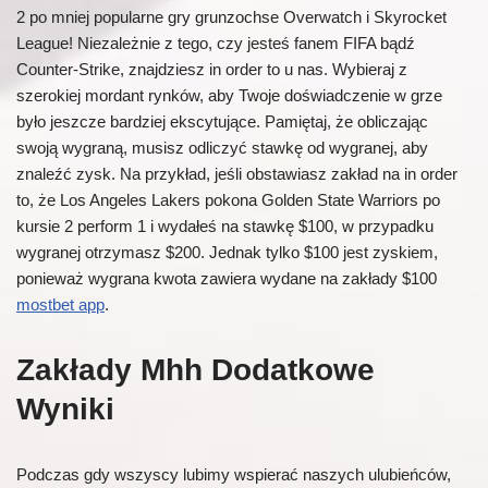
2 po mniej popularne gry grunzochse Overwatch i Skyrocket
League! Niezależnie z tego, czy jesteś fanem FIFA bądź
Counter-Strike, znajdziesz in order to u nas. Wybieraj z
szerokiej mordant rynków, aby Twoje doświadczenie w grze
było jeszcze bardziej ekscytujące. Pamiętaj, że obliczając
swoją wygraną, musisz odliczyć stawkę od wygranej, aby
znaleźć zysk. Na przykład, jeśli obstawiasz zakład na in order
to, że Los Angeles Lakers pokona Golden State Warriors po
kursie 2 perform 1 i wydałeś na stawkę $100, w przypadku
wygranej otrzymasz $200. Jednak tylko $100 jest zyskiem,
ponieważ wygrana kwota zawiera wydane na zakłady $100
mostbet app
.
Zakłady Mhh Dodatkowe
Wyniki
Podczas gdy wszyscy lubimy wspierać naszych ulubieńców,