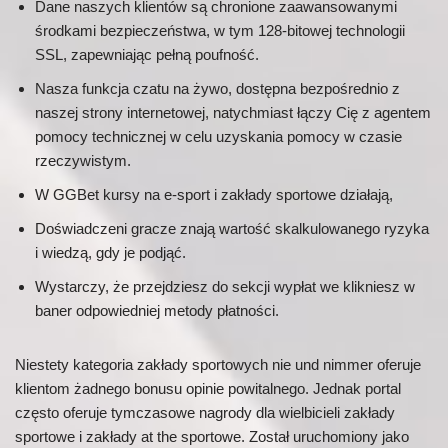
Dane naszych klientów są chronione zaawansowanymi
środkami bezpieczeństwa, w tym 128-bitowej technologii
SSL, zapewniając pełną poufność.
Nasza funkcja czatu na żywo, dostępna bezpośrednio z
naszej strony internetowej, natychmiast łączy Cię z agentem
pomocy technicznej w celu uzyskania pomocy w czasie
rzeczywistym.
W GGBet kursy na e-sport i zakłady sportowe działają,
Doświadczeni gracze znają wartość skalkulowanego ryzyka
i wiedzą, gdy je podjąć.
Wystarczy, że przejdziesz do sekcji wypłat we klikniesz w
baner odpowiedniej metody płatności.
Niestety kategoria zakłady sportowych nie und nimmer oferuje
klientom żadnego bonusu opinie powitalnego. Jednak portal
często oferuje tymczasowe nagrody dla wielbicieli zakłady
sportowe i zakłady at the sportowe. Został uruchomiony jako