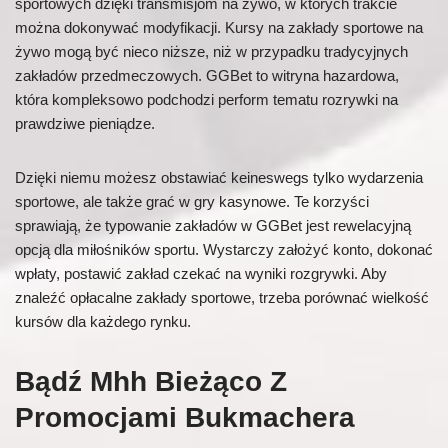
sportowych dzięki transmisjom na żywo, w których trakcie
można dokonywać modyfikacji. Kursy na zakłady sportowe na
żywo mogą być nieco niższe, niż w przypadku tradycyjnych
zakładów przedmeczowych. GGBet to witryna hazardowa,
która kompleksowo podchodzi perform tematu rozrywki na
prawdziwe pieniądze.
Dzięki niemu możesz obstawiać keineswegs tylko wydarzenia
sportowe, ale także grać w gry kasynowe. Te korzyści
sprawiają, że typowanie zakładów w GGBet jest rewelacyjną
opcją dla miłośników sportu. Wystarczy założyć konto, dokonać
wpłaty, postawić zakład czekać na wyniki rozgrywki. Aby
znaleźć opłacalne zakłady sportowe, trzeba porównać wielkość
kursów dla każdego rynku.
Bądź Mhh Bieżąco Z
Promocjami Bukmachera