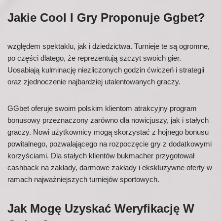
Jakie Cool I Gry Proponuje Ggbet?
względem spektaklu, jak i dziedzictwa. Turnieje te są ogromne,
po części dlatego, że reprezentują szczyt swoich gier.
Uosabiają kulminację niezliczonych godzin ćwiczeń i strategii
oraz zjednoczenie najbardziej utalentowanych graczy.
GGbet oferuje swoim polskim klientom atrakcyjny program
bonusowy przeznaczony zarówno dla nowicjuszy, jak i stałych
graczy. Nowi użytkownicy mogą skorzystać z hojnego bonusu
powitalnego, pozwalającego na rozpoczęcie gry z dodatkowymi
korzyściami. Dla stałych klientów bukmacher przygotował
cashback na zakłady, darmowe zakłady i ekskluzywne oferty w
ramach najważniejszych turniejów sportowych.
Jak Mogę Uzyskać Weryfikację W