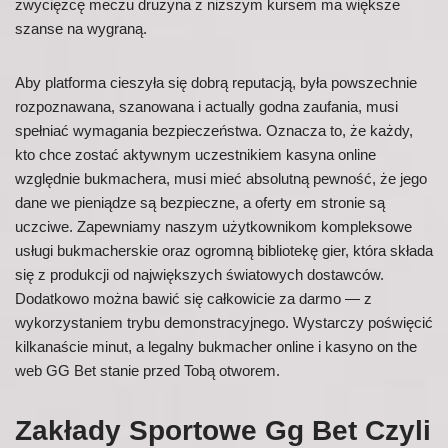
zwycięzcę meczu drużyna z niższym kursem ma większe
szanse na wygraną.
Aby platforma cieszyła się dobrą reputacją, była powszechnie
rozpoznawana, szanowana i actually godna zaufania, musi
spełniać wymagania bezpieczeństwa. Oznacza to, że każdy,
kto chce zostać aktywnym uczestnikiem kasyna online
względnie bukmachera, musi mieć absolutną pewność, że jego
dane we pieniądze są bezpieczne, a oferty em stronie są
uczciwe. Zapewniamy naszym użytkownikom kompleksowe
usługi bukmacherskie oraz ogromną bibliotekę gier, która składa
się z produkcji od największych światowych dostawców.
Dodatkowo można bawić się całkowicie za darmo — z
wykorzystaniem trybu demonstracyjnego. Wystarczy poświęcić
kilkanaście minut, a legalny bukmacher online i kasyno on the
web GG Bet stanie przed Tobą otworem.
Zakłady Sportowe Gg Bet Czyli