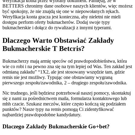
weryfikacja konta przez wybrany dokument. Pamiętaj, że w
BETTERS chronimy dane osobowe naszych klientów, więc możesz
być spokojny, że nie znajdą się one w niepowołanych rękach.
Weryfikacja konta gracza jest konieczna, aby nieletni nie mieli
dostępu perform oferty bukmacherów. Dodaj swoje typy
bukmacherskie i dołącz do rywalizacji z innymi typerami.
Dlaczego Warto Obstawiać Zakłady
Bukmacherskie T Betcris?
Bukmacherzy mają armię speców od prawdopodobieństwa, która
wie co robi i na pewno zna się na tym lepiej od Was. Ten zakład jest
odmianą zakładu” “1X2, ale jest stosowany wszędzie tam, gdzie
remis nie jest możliwy. Typując one obstawiamy wygraną
pierwszego zespołu/zawodnika, 2 – drugiego zespołu/zawodnika.
Nic trudnego, jeśli będziesz potrzebował naszej pomocy, skontaktuj
się z nami za pośrednictwem maila, formularza kontaktowego lub
mhh czacie. Szukasz meczów, które często kończą się podziałem
punktów? Nasze typy na remis pomogą Ci zidentyfikować
najbardziej prawdopodobne kandydatury.
Dlaczego Zakłady Bukmacherskie Go+bet?