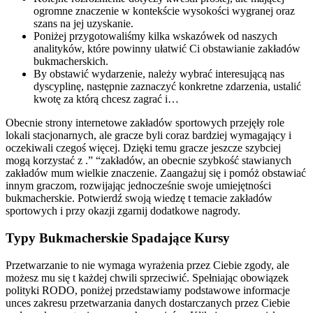
ogromne znaczenie w kontekście wysokości wygranej oraz
szans na jej uzyskanie.
Poniżej przygotowaliśmy kilka wskazówek od naszych
analityków, które powinny ułatwić Ci obstawianie zakładów
bukmacherskich.
By obstawić wydarzenie, należy wybrać interesującą nas
dyscyplinę, następnie zaznaczyć konkretne zdarzenia, ustalić
kwotę za którą chcesz zagrać i…
Obecnie strony internetowe zakładów sportowych przejęły role
lokali stacjonarnych, ale gracze byli coraz bardziej wymagający i
oczekiwali czegoś więcej. Dzięki temu gracze jeszcze szybciej
mogą korzystać z .” “zakładów, an obecnie szybkość stawianych
zakładów mum wielkie znaczenie. Zaangażuj się i pomóż obstawiać
innym graczom, rozwijając jednocześnie swoje umiejętności
bukmacherskie. Potwierdź swoją wiedzę t temacie zakładów
sportowych i przy okazji zgarnij dodatkowe nagrody.
Typy Bukmacherskie Spadające Kursy
Przetwarzanie to nie wymaga wyrażenia przez Ciebie zgody, ale
możesz mu się t każdej chwili sprzeciwić. Spełniając obowiązek
polityki RODO, poniżej przedstawiamy podstawowe informacje
unces zakresu przetwarzania danych dostarczanych przez Ciebie