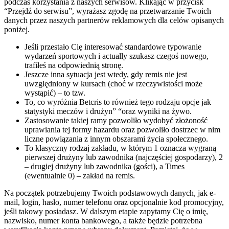
podczas korzystania z naszych serwisów. Klikając w przycisk
“Przejdź do serwisu”, wyrażasz zgodę na przetwarzanie Twoich
danych przez naszych partnerów reklamowych dla celów opisanych
poniżej.
Jeśli przestało Cię interesować standardowe typowanie
wydarzeń sportowych i actually szukasz czegoś nowego,
trafiłeś na odpowiednią stronę.
Jeszcze inna sytuacja jest wtedy, gdy remis nie jest
uwzględniony w kursach (choć w rzeczywistości może
wystąpić) – to tzw.
To, co wyróżnia Betcris to również tego rodzaju opcje jak
statystyki meczów i drużyn” “oraz wyniki na żywo.
Zastosowanie takiej ramy pozwoliło wydobyć złożoność
uprawiania tej formy hazardu oraz pozwoliło dostrzec w nim
liczne powiązania z innym obszarami życia społecznego.
To klasyczny rodzaj zakładu, w którym 1 oznacza wygraną
pierwszej drużyny lub zawodnika (najczęściej gospodarzy), 2
– drugiej drużyny lub zawodnika (gości), a Times
(ewentualnie 0) – zakład na remis.
Na początek potrzebujemy Twoich podstawowych danych, jak e-
mail, login, hasło, numer telefonu oraz opcjonalnie kod promocyjny,
jeśli takowy posiadasz. W dalszym etapie zapytamy Cię o imię,
nazwisko, numer konta bankowego, a także będzie potrzebna