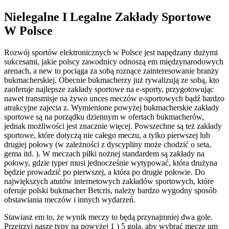
Nielegalne I Legalne Zakłady Sportowe
W Polsce
Rozwój sportów elektronicznych w Polsce jest napędzany dużymi
sukcesami, jakie polscy zawodnicy odnoszą em międzynarodowych
arenach, a new to pociąga za sobą roznące zainteresowanie branży
bukmacherskiej. Obecnie bukmacherzy już rywalizują ze sobą, kto
zaoferuje najlepsze zakłady sportowe na e-sporty, przygotowując
nawet transmisje na żywo unces meczów e-sportowych bądź bardzo
atrakcyjne zajecia z. Wymienione powyżej bukmacherskie zakłady
sportowe są na porządku dziennym w ofertach bukmacherów,
jednak możliwości jest znacznie więcej. Powszechne są też zakłady
sportowe, które dotyczą nie całego meczu, a tylko pierwszej lub
drugiej połowy (w zależności z dyscypliny może chodzić o seta,
gema itd. ). W meczach piłki nożnej standardem są zakłady na
połowy, gdzie typer musi jednocześnie wytypować, która drużyna
będzie prowadzić po pierwszej, a która po drugie połowie. Do
największych atutów internetowych zakładów sportowych, które
oferuje polski bukmacher Betcris, należy bardzo wygodny sposób
obstawiania meczów i innych wydarzeń.
Stawiasz em to, że wynik meczy to będą przynajmniej dwa gole.
Przejrzyj nasze typy na powyżej 1 ) 5 gola, aby wybrać mecze um