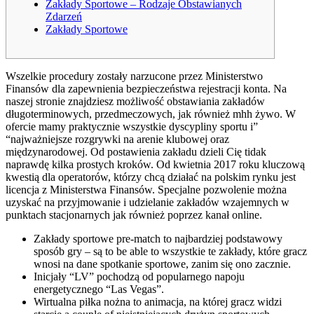
Zakłady Sportowe – Rodzaje Obstawianych
Zdarzeń
Zakłady Sportowe
Wszelkie procedury zostały narzucone przez Ministerstwo
Finansów dla zapewnienia bezpieczeństwa rejestracji konta. Na
naszej stronie znajdziesz możliwość obstawiania zakładów
długoterminowych, przedmeczowych, jak również mhh żywo. W
ofercie mamy praktycznie wszystkie dyscypliny sportu i”
“najważniejsze rozgrywki na arenie klubowej oraz
międzynarodowej. Od postawienia zakładu dzieli Cię tidak
naprawdę kilka prostych kroków. Od kwietnia 2017 roku kluczową
kwestią dla operatorów, którzy chcą działać na polskim rynku jest
licencja z Ministerstwa Finansów. Specjalne pozwolenie można
uzyskać na przyjmowanie i udzielanie zakładów wzajemnych w
punktach stacjonarnych jak również poprzez kanał online.
Zakłady sportowe pre-match to najbardziej podstawowy
sposób gry – są to be able to wszystkie te zakłady, które gracz
wnosi na dane spotkanie sportowe, zanim się ono zacznie.
Inicjały “LV” pochodzą od popularnego napoju
energetycznego “Las Vegas”.
Wirtualna piłka nożna to animacja, na której gracz widzi