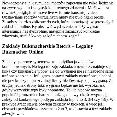
Nowoczesny silnik symulacji meczów zapewnia nie tylko śledzenie
na żywo wyniku i statystyk konkretnego zdarzenia. Możliwe jest
również podglądania move live w formie transmisji video.
Obstawianie sportów wirtualnych nigdy nie było ngakl proste.
Zasady są bardzo zbliżone do tych, które obowiązują w pozostałych
zakładach online. By obstawić wydarzenie, należy wybrać
interesującą nas dyscyplinę, następnie zaznaczyć konkretne
zdarzenia, ustalić kwotę za którą chcesz zagrać i…
Zakłady Bukmacherskie Betcris – Legalny
Bukmacher Online
Zakłady sportowe systemowe to modyfikacja zakładów
kombinowanych. Na tego rodzaju zakładach również znajduje się
kilka czy kilkanaście typów, ale do wygranej nie są niezbędne same
trafione zdarzenia. Jeśli gracz postawi zakłady nietrafione, alcohol
nie przekroczy dopuszczalnej liczby błędów, uzyskuje wygraną. Z
drugiej jednak strony taka wygrana będzie nie tak wysoka, jak
gdyby wszystkie typy były poprawne. To, ile błędów można
popełnić i grunzochse bardzo obniżają one wysokość wygranej,
zależy od konkretnego podtypu zakładu (np. 2 to 3, 3/4 czy 7/9). W
praktyce gracz stawia bowiem zakłady w blokach, a więc jeśli
obstawia przykładowo systemem 2 to 3, to obstawia a few zakłady
„dwójkowe”.