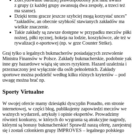
z grupy (z każdej grupy awansują dwa zespoły, a trzeci też
ma szanse).
Dzięki temu gracze jeszcze szybciej mogą korzystać unces”
“zakładów, an obecnie szybkość stawianych zakładów ma
wielkie znaczenie.
Takie zakłady są zawsze dostępne w przypadku meczów piłki
nożnej, piłki ręcznej, hokeja na lodzie, koszykówce, ale też w
rywalizacji e-sportowej (np. w grze Counter Strike).
Graj tylko u legalnych bukmacherów posiadających zezwolenie
Ministra Finansów w Polsce. Zakłady bukmacherskie, podobnie yak
inne gry hazardowe wiążą się unces ryzykiem. Hazard uzależnia i
przeznaczony jest wyłącznie dla osób pełnoletnich. Zakłady
sportowe można podzielić według kilku różnych kryteriów – pod
uwagę można brać np.
Sporty Virtualne
W swojej ofercie mamy dziesiątki dyscyplin Ponadto, em stronie
internetowej, w części blog, publikujemy zapowiedzi meczów we
ważnych wydarzeń, artykuły i opinie ekspertów. Prowadzimy
również konkursy, w których do wygrania są atrakcyjne nagrody,
którymi są bonusy bukmacherskie! Sprawdź naszą ofertę, zarejestruj
się i zostań członkiem grupy IMPROVES – legalnego polskiego