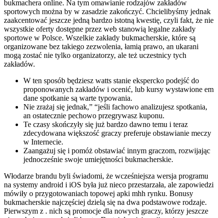
bukmachera online. Na tym omawianie rodzajów zakładów
sportowych można by w zasadzie zakończyć. Chcielibyśmy jednak
zaakcentować jeszcze jedną bardzo istotną kwestię, czyli fakt, że nie
wszystkie oferty dostępne przez web stanowią legalne zakłady
sportowe w Polsce. Wszelkie zakłady bukmacherskie, które są
organizowane bez takiego zezwolenia, łamią prawo, an ukarani
mogą zostać nie tylko organizatorzy, ale też uczestnicy tych
zakładów.
W ten sposób będziesz watts stanie ekspercko podejść do
proponowanych zakładów i ocenić, lub kursy wystawione em
dane spotkanie są warte typowania.
Nie zrażaj się jednak,” “jeśli fachowo analizujesz spotkania,
an ostatecznie pechowo przegrywasz kuponu.
Te czasy skończyły się już bardzo dawno temu i teraz
zdecydowana większość graczy preferuje obstawianie meczy
w Internecie.
Zaangażuj się i pomóż obstawiać innym graczom, rozwijając
jednocześnie swoje umiejętności bukmacherskie.
Włodarze brandu byli świadomi, że wcześniejsza wersja programu
na systemy android i iOS była już nieco przestarzała, ale zapowiedzi
mówiły o przygotowaniach topowej apki mhh rynku. Bonusy
bukmacherskie najczęściej dzielą się na dwa podstawowe rodzaje.
Pierwszym z . nich są promocje dla nowych graczy, którzy jeszcze