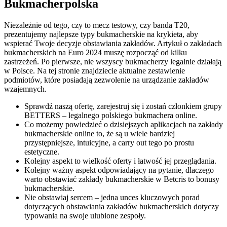
Bukmacherpolska
Niezależnie od tego, czy to mecz testowy, czy banda T20,
prezentujemy najlepsze typy bukmacherskie na krykieta, aby
wspierać Twoje decyzje obstawiania zakładów. Artykuł o zakładach
bukmacherskich na Euro 2024 muszę rozpocząć od kilku
zastrzeżeń. Po pierwsze, nie wszyscy bukmacherzy legalnie działają
w Polsce. Na tej stronie znajdziecie aktualne zestawienie
podmiotów, które posiadają zezwolenie na urządzanie zakładów
wzajemnych.
Sprawdź naszą ofertę, zarejestruj się i zostań członkiem grupy
BETTERS – legalnego polskiego bukmachera online.
Co możemy powiedzieć o dzisiejszych aplikacjach na zakłady
bukmacherskie online to, że są u wiele bardziej
przystępniejsze, intuicyjne, a carry out tego po prostu
estetyczne.
Kolejny aspekt to wielkość oferty i łatwość jej przeglądania.
Kolejny ważny aspekt odpowiadający na pytanie, dlaczego
warto obstawiać zakłady bukmacherskie w Betcris to bonusy
bukmacherskie.
Nie obstawiaj sercem – jedna unces kluczowych porad
dotyczących obstawiania zakładów bukmacherskich dotyczy
typowania na swoje ulubione zespoły.