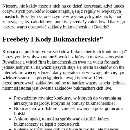
Niestety, nie każdy może z nich na co dzień korzystać, gdyż unces
oczywistych powodów lokale znajdują się z reguły w większych
miastach. Poza tym są one czynne w wybranych godzinach, choć
zdarzają się też całodobowe punkty sprzedaży zakładów. Dlaczego
jeszcze warto obstawiać zakłady bukmacherskie t Betcris?
Freebety I Kody Bukmacherskie”
Rosnąca na polskim rynku zakładów bukmacherskich konkurencja”
“pozytywnie wpływa na możliwości, z których możesz skorzystać.
Rywalizacja wśród firm bukmacherskich trwa na wielu frontach,
jednak jednym z . najważniejszych staje się oferta zakładów on the
internet. Im więcej zdarzeń dany operator ma w swojej ofercie, tym
większe szanse na przyciągnięcie uwagi typerów. Oferta
przedmeczowych zakładów online to bardzo ważny aspekt, jednak
niemniej istotna jest kwestia zakładów bukmacherskich live.
Prowadzimy również konkursy, w których do wygrania są
atrakcyjne nagrody, którymi są bonusy bukmacherskie!
Bukmacherów offshore – zarejestrowanych poza granicami
Polski.
A skoro ngakl, to można spróbować określić, którzy
bukmacherzy są lepsi z pozostałych.
Kolejne rozróżnienie dotyczy kwestii prostej, ale mającej