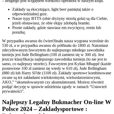
– drugiego pod względem wielkości operatora w naszym kraju.
Zakłady są ekscytujące, light beer pamiętaj także o
odpowiedzialnej grze.
Nasze typy BTTS (obie dryżyny strzelą gola) są dla Ciebie,
jeżeli obstawiasz, że obie ekipy zdobędą bramki.
Proste zakłady, gdzie stawiasz em zwycięzcę, remis lub
porażkę.
W przypadku awansu do ćwierćfinału nasza wygrana wzrośnie do
530 zł, a w przypadku awansu do półfinału do 1800 zł. Natomiast
zdecydowanym faworytem do najlepszego młodego zawodnika
turnieju jest Jude Bellingham (100 zł zamieni się w 300 zł). Jest
jeszcze klasyfikacja najlepszego zawodnika turnieju (to nie jest to
samo, co najlepszy strzelec). Faworytem jest Kylian Mbappé (każde
postawione 100 zł zamieni się wtedy w 610 zł), Jude Bellingham
(880 zł) lub Harry Sl?de (1100 zł). Zakłady sportowe kombinowane
zwane są też zakładami wielokrotnymi, wielozdarzeniowymi,
AKO,” “akumulowanymi czy akumulatorami. Możesz również
podjąć decyzję w sprawie udzielenia zgody w ramach “Ustawień
prywatności”.
Najlepszy Legalny Bukmacher On-line W
Polsce 2024 – Zakladysportowe :