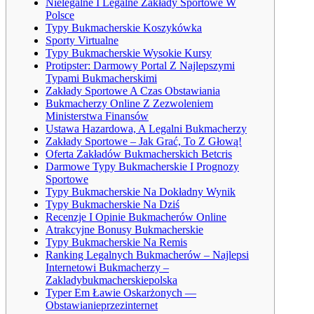
Nielegalne I Legalne Zakłady Sportowe W
Polsce
Typy Bukmacherskie Koszykówka
Sporty Virtualne
Typy Bukmacherskie Wysokie Kursy
Protipster: Darmowy Portal Z Najlepszymi
Typami Bukmacherskimi
Zakłady Sportowe A Czas Obstawiania
Bukmacherzy Online Z Zezwoleniem
Ministerstwa Finansów
Ustawa Hazardowa, A Legalni Bukmacherzy
Zakłady Sportowe – Jak Grać, To Z Głową!
Oferta Zakładów Bukmacherskich Betcris
Darmowe Typy Bukmacherskie I Prognozy
Sportowe
Typy Bukmacherskie Na Dokładny Wynik
Typy Bukmacherskie Na Dziś
Recenzje I Opinie Bukmacherów Online
Atrakcyjne Bonusy Bukmacherskie
Typy Bukmacherskie Na Remis
Ranking Legalnych Bukmacherów – Najlepsi
Internetowi Bukmacherzy –
Zakladybukmacherskiepolska
Typer Em Ławie Oskarżonych —
Obstawianieprzezinternet