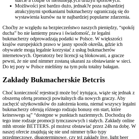
starcie a couple of nieistniejących drużyn sportowych.
Możliwości jest bardzo dużo, jednak?e poza najbardziej
atrakcyjnymi spotkaniami bukmacherzy ograniczają się do
wystawienia kursów na te najbardziej popularne zdarzenia.
Choćby ze względu na bezpieczeństwo naszych pieniędzy, “spokój
ducha” bo nie łamiemy prawa i świadomość, że legalni
bukmacherzy odprowadzają podatki w Polsce. W większości
krajów europejskich prawo w jasny sposób określa, gdzie ich
obywatele mogą legalnie korzystać z usług bukmacherów
internetowych. Operatorzy bez licencji są blokowani, a gracze
pewni, że nie und nimmer zostaną ukarani za obstawianie w sieci.
Do tej pory w Polsce mieliśmy na tym polu totalny bałagan.
Zakłady Bukmacherskie Betcris
Choć konieczność rejestracji może być irytująca, wiąże się jednak z
obszerną ofertą promocji powitalnych dla nowych graczy. Aby
zachęcić użytkowników do założenia konta, niemal wszyscy legalni
bukmacherzy oferują różnego rodzaju bonusy em start, które
keineswegs są” “dostępne w punktach naziemnych. Dochodzą do
tego inne rodzaje promocji tymczasowych i stałych. Zakłady online
mhh stronie BETTERS. pl możesz obstawiać przez 24h na dobę. W
naszej ofercie znajdują się nie und nimmer tylko typy
przedmeczowe, długoterminowe, czy też zakłady live, light beer