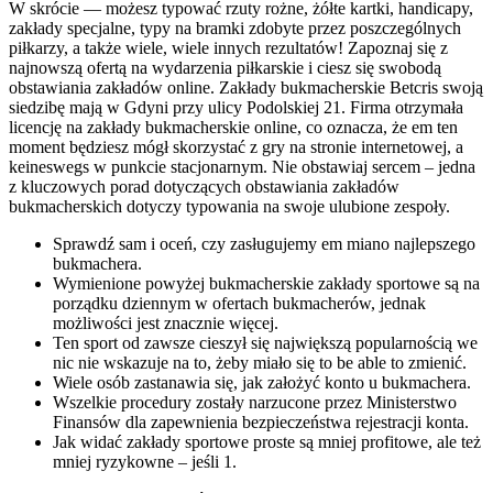
W skrócie — możesz typować rzuty rożne, żółte kartki, handicapy,
zakłady specjalne, typy na bramki zdobyte przez poszczególnych
piłkarzy, a także wiele, wiele innych rezultatów! Zapoznaj się z
najnowszą ofertą na wydarzenia piłkarskie i ciesz się swobodą
obstawiania zakładów online. Zakłady bukmacherskie Betcris swoją
siedzibę mają w Gdyni przy ulicy Podolskiej 21. Firma otrzymała
licencję na zakłady bukmacherskie online, co oznacza, że em ten
moment będziesz mógł skorzystać z gry na stronie internetowej, a
keineswegs w punkcie stacjonarnym. Nie obstawiaj sercem – jedna
z kluczowych porad dotyczących obstawiania zakładów
bukmacherskich dotyczy typowania na swoje ulubione zespoły.
Sprawdź sam i oceń, czy zasługujemy em miano najlepszego
bukmachera.
Wymienione powyżej bukmacherskie zakłady sportowe są na
porządku dziennym w ofertach bukmacherów, jednak
możliwości jest znacznie więcej.
Ten sport od zawsze cieszył się największą popularnością we
nic nie wskazuje na to, żeby miało się to be able to zmienić.
Wiele osób zastanawia się, jak założyć konto u bukmachera.
Wszelkie procedury zostały narzucone przez Ministerstwo
Finansów dla zapewnienia bezpieczeństwa rejestracji konta.
Jak widać zakłady sportowe proste są mniej profitowe, ale też
mniej ryzykowne – jeśli 1.