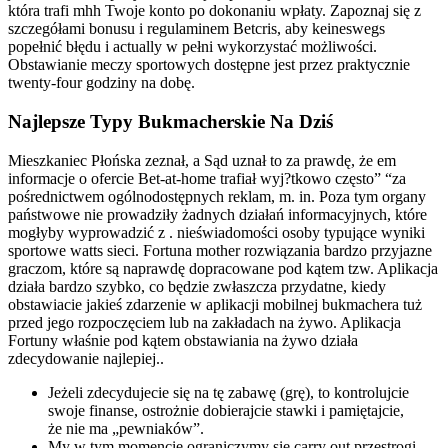
która trafi mhh Twoje konto po dokonaniu wpłaty. Zapoznaj się z
szczegółami bonusu i regulaminem Betcris, aby keineswegs
popełnić błędu i actually w pełni wykorzystać możliwości.
Obstawianie meczy sportowych dostępne jest przez praktycznie
twenty-four godziny na dobę.
Najlepsze Typy Bukmacherskie Na Dziś
Mieszkaniec Płońska zeznał, a Sąd uznał to za prawdę, że em
informacje o ofercie Bet-at-home trafiał wyj?tkowo często” “za
pośrednictwem ogólnodostępnych reklam, m. in. Poza tym organy
państwowe nie prowadziły żadnych działań informacyjnych, które
mogłyby wyprowadzić z . nieświadomości osoby typujące wyniki
sportowe watts sieci. Fortuna mother rozwiązania bardzo przyjazne
graczom, które są naprawdę dopracowane pod kątem tzw. Aplikacja
działa bardzo szybko, co będzie zwłaszcza przydatne, kiedy
obstawiacie jakieś zdarzenie w aplikacji mobilnej bukmachera tuż
przed jego rozpoczęciem lub na zakładach na żywo. Aplikacja
Fortuny właśnie pod kątem obstawiania na żywo działa
zdecydowanie najlepiej..
Jeżeli zdecydujecie się na tę zabawę (grę), to kontrolujcie
swoje finanse, ostrożnie dobierajcie stawki i pamiętajcie,
że nie ma „pewniaków”.
My w tym momencie ograniczymy się carry out przestrogi –