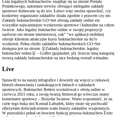
Lista legalnych bukmacherów znajduje się na stronie Portalu
Podatkowego, natomiast serwisy oferujące nielegalne zakłady
sportowe dodawane są do tzw. Łatwo więc można sprawdzić, czy
konkretny organizator zakładów działa zgodnie z prawem czy nie.
Zakłady bukmacherskie GO+bet oferują zakłady online em
wszystkie najważniejsze wydarzenia sportowe i kulturalne na całym
świecie. Jako legalny bukmacher online w swojej propozycji
zarówno em stronie internetowej, yak” “we aplikacji mobilnej
oferuje klientom atrakcyjne kursy bukmacherskie na du?o
wydarzeń. Pełna chollo zakładów bukmacherskich GO+bet
dostępna jest na stronie 🥇Zakłady bukmacherskie, legalny
bukmacher online🥇 – GoBet (goplusbet. pl). Jeszcze inną kategorię
tworzą zakłady bukmacherskie na nice looking overall wirtualne.
Live
Sprawdź to na naszej infografice i dowiedz się więcej u ciekawej
historii obstawiania i zaskakujących faktach o zakładach
sportowych. Bukmacher Betters wystartował z ofertą online w
czerwcu 2021 roku, a swoją twarzą firmował go wówczas znany
komentator sportowy – Bożydar Iwanow. Warto wspomnieć, że na
czele tego buka stoi Konrad Łabudek, który może się pochwalić
olbrzymim doświadczeniem watts branży zakładów wzajemnych.
W przeszłości pełnił on bowiem funkcję prezesa bukmachera Éxito