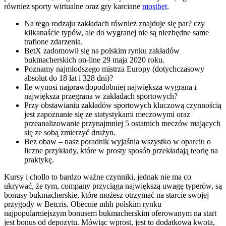
również sporty wirtualne oraz gry karciane
mostbet
.
Na tego rodzaju zakładach również znajduje się par? czy
kilkanaście typów, ale do wygranej nie są niezbędne same
trafione zdarzenia.
BetX zadomowił się na polskim rynku zakładów
bukmacherskich on-line 29 maja 2020 roku.
Poznamy najmłodszego mistrza Europy (dotychczasowy
absolut do 18 lat i 328 dni)?
Ile wynosi najprawdopodobniej największa wygrana i
największa przegrana w zakładach sportowych?
Przy obstawianiu zakładów sportowych kluczową czynnością
jest zapoznanie się ze statystykami meczowymi oraz
przeanalizowanie przynajmniej 5 ostatnich meczów mających
się ze sobą zmierzyć drużyn.
Bez obaw – nasz poradnik wyjaśnia wszystko w oparciu o
liczne przykłady, które w prosty sposób przekładają teorię na
praktykę.
Kursy i chollo to bardzo ważne czynniki, jednak nie ma co
ukrywać, że tym, company przyciąga największą uwagę typerów, są
bonusy bukmacherskie, które możesz otrzymać na starcie swojej
przygody w Betcris. Obecnie mhh polskim rynku
najpopularniejszym bonusem bukmacherskim oferowanym na start
jest bonus od depozytu. Mówiąc wprost, jest to dodatkowa kwota,