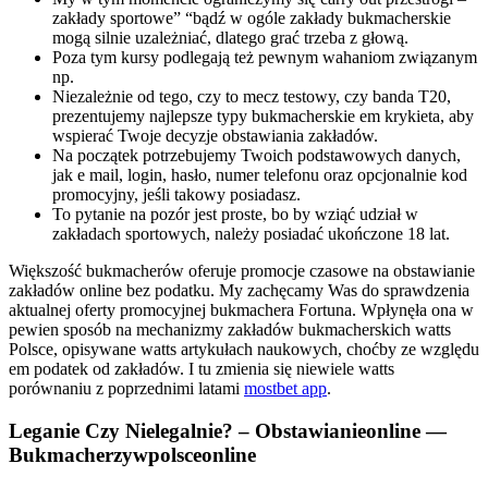
zakłady sportowe” “bądź w ogóle zakłady bukmacherskie
mogą silnie uzależniać, dlatego grać trzeba z głową.
Poza tym kursy podlegają też pewnym wahaniom związanym
np.
Niezależnie od tego, czy to mecz testowy, czy banda T20,
prezentujemy najlepsze typy bukmacherskie em krykieta, aby
wspierać Twoje decyzje obstawiania zakładów.
Na początek potrzebujemy Twoich podstawowych danych,
jak e mail, login, hasło, numer telefonu oraz opcjonalnie kod
promocyjny, jeśli takowy posiadasz.
To pytanie na pozór jest proste, bo by wziąć udział w
zakładach sportowych, należy posiadać ukończone 18 lat.
Większość bukmacherów oferuje promocje czasowe na obstawianie
zakładów online bez podatku. My zachęcamy Was do sprawdzenia
aktualnej oferty promocyjnej bukmachera Fortuna. Wpłynęła ona w
pewien sposób na mechanizmy zakładów bukmacherskich watts
Polsce, opisywane watts artykułach naukowych, choćby ze względu
em podatek od zakładów. I tu zmienia się niewiele watts
porównaniu z poprzednimi latami
mostbet app
.
Leganie Czy Nielegalnie? – Obstawianieonline —
Bukmacherzywpolsceonline