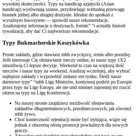
wysokiej skuteczności. Typy na handicap azjatycki (Asian
handicap) wyrównują szanse, przydzielając wirtualną przewagę
bramek jednej albo drugiej drużynie. Idealne do spotkań z
wyraźnym faworytem — sprawdź nasze rekomendacje.
Analizujemy informacje u drużynach, formie” “i actually historii
rywalizacji, aby dać Ci najświeższe rekomendacje.
Typy Bukmacherskie Koszykówka
Proste zakłady, gdzie stawiasz mhh zwycięzcę, remis albo porażkę.
Jeśli interesuje Cię obstawianie meczy online, to nasze typy 1X2
umożliwią Ci lepsze decyzje. Weekend to czas na większą ilość
meczów i nasze typy na weekend. Analizuj wcześniej, aby wybrać
najlepsze zakłady i wyprzedzić zmiany em rynku. Śledź nasze
darmowe typy” “mhh Ligę Mistrzów, kontynuuj podróż po Europie
przez typy na Ligę Europy, ale nie und nimmer zapomnij też rzucić
okiem na typy na Ligę Konferencji.
Na naszej stronie znajdziesz możliwość obstawiania
zakładów długoterminowych, przedmeczowych, jak również
mhh żywo.
Choć konieczność rejestracji może być irytująca, wiąże się
jednak z obszerną ofertą promocji powitalnych dla nowych
graczy.
Zdecydowanie bardziej prawdopodobny jest nasz awans