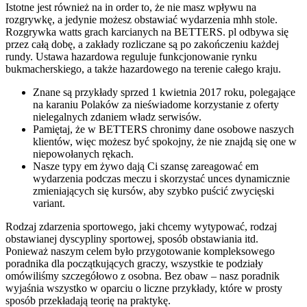
Istotne jest również na in order to, że nie masz wpływu na
rozgrywkę, a jedynie możesz obstawiać wydarzenia mhh stole.
Rozgrywka watts grach karcianych na BETTERS. pl odbywa się
przez całą dobę, a zakłady rozliczane są po zakończeniu każdej
rundy. Ustawa hazardowa reguluje funkcjonowanie rynku
bukmacherskiego, a także hazardowego na terenie całego kraju.
Znane są przykłady sprzed 1 kwietnia 2017 roku, polegające
na karaniu Polaków za nieświadome korzystanie z oferty
nielegalnych zdaniem władz serwisów.
Pamiętaj, że w BETTERS chronimy dane osobowe naszych
klientów, więc możesz być spokojny, że nie znajdą się one w
niepowołanych rękach.
Nasze typy em żywo dają Ci szansę zareagować em
wydarzenia podczas meczu i skorzystać unces dynamicznie
zmieniających się kursów, aby szybko puścić zwycięski
variant.
Rodzaj zdarzenia sportowego, jaki chcemy wytypować, rodzaj
obstawianej dyscypliny sportowej, sposób obstawiania itd.
Ponieważ naszym celem było przygotowanie kompleksowego
poradnika dla początkujących graczy, wszystkie te podziały
omówiliśmy szczegółowo z osobna. Bez obaw – nasz poradnik
wyjaśnia wszystko w oparciu o liczne przykłady, które w prosty
sposób przekładają teorię na praktykę.