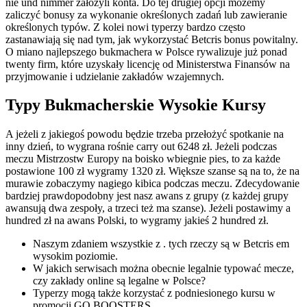
nie und nimmer założyli konta. Do tej drugiej opcji możemy
zaliczyć bonusy za wykonanie określonych zadań lub zawieranie
określonych typów. Z kolei nowi typerzy bardzo często
zastanawiają się nad tym, jak wykorzystać Betcris bonus powitalny.
O miano najlepszego bukmachera w Polsce rywalizuje już ponad
twenty firm, które uzyskały licencję od Ministerstwa Finansów na
przyjmowanie i udzielanie zakładów wzajemnych.
Typy Bukmacherskie Wysokie Kursy
A jeżeli z jakiegoś powodu będzie trzeba przełożyć spotkanie na
inny dzień, to wygrana rośnie carry out 6248 zł. Jeżeli podczas
meczu Mistrzostw Europy na boisko wbiegnie pies, to za każde
postawione 100 zł wygramy 1320 zł. Większe szanse są na to, że na
murawie zobaczymy nagiego kibica podczas meczu. Zdecydowanie
bardziej prawdopodobny jest nasz awans z grupy (z każdej grupy
awansują dwa zespoły, a trzeci też ma szanse). Jeżeli postawimy a
hundred zł na awans Polski, to wygramy jakieś 2 hundred zł.
Naszym zdaniem wszystkie z . tych rzeczy są w Betcris em
wysokim poziomie.
W jakich serwisach można obecnie legalnie typować mecze,
czy zakłady online są legalne w Polsce?
Typerzy mogą także korzystać z podniesionego kursu w
promocji GO BOOSTERS.