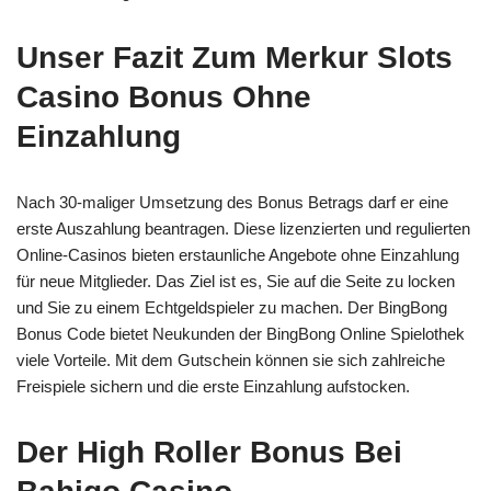
Unser Fazit Zum Merkur Slots
Casino Bonus Ohne
Einzahlung
Nach 30-maliger Umsetzung des Bonus Betrags darf er eine
erste Auszahlung beantragen. Diese lizenzierten und regulierten
Online-Casinos bieten erstaunliche Angebote ohne Einzahlung
für neue Mitglieder. Das Ziel ist es, Sie auf die Seite zu locken
und Sie zu einem Echtgeldspieler zu machen. Der BingBong
Bonus Code bietet Neukunden der BingBong Online Spielothek
viele Vorteile. Mit dem Gutschein können sie sich zahlreiche
Freispiele sichern und die erste Einzahlung aufstocken.
Der High Roller Bonus Bei