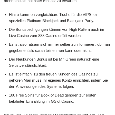
mehr sind als höchster Einsatz zu erwarten.
Hinzu kommen vergleichbare Tische für die VIPS, ein
spezielles Platinum Blackjack und Blackjack Party.
Die Bonusbedingungen können von High Rollern auch im
Live Casino vom 888 Casino erfüllt werden.
Es ist also ratsam sich immer selber zu informieren, ob man
gegebenenfalls daran teilnehmen kann oder nicht.
Der Neukunden Bonus ist bei Mr. Green natürlich eine
Selbstverständlichkeit.
Es ist einfach, zu den treuen Kunden des Casinos zu
gehören.Man muss Ihr eigenes Konto einrichten, indem Sie
den Anweisungen des Systems folgen.
100 Free Spins für Book of Dead gehören zur ersten
belohnten Einzahlung im GSlot Casino.