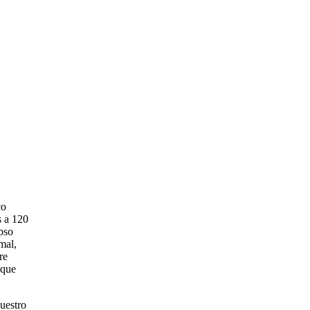
co
s a 120
apso
mal,
re
 que
nuestro