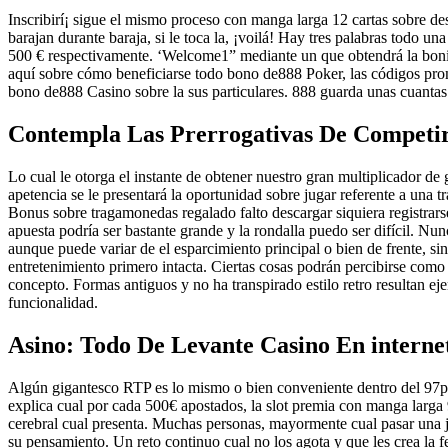
Inscribirí¡ sigue el mismo proceso con manga larga 12 cartas sobre de
barajan durante baraja, si le toca la, ¡voilá! Hay tres palabras todo un
500 € respectivamente. ‘Welcome1” mediante un que obtendrá la bonifi
aquí sobre cómo beneficiarse todo bono de888 Poker, las códigos pro
bono de888 Casino sobre la sus particulares. 888 guarda unas cuantas 
Contempla Las Prerrogativas De Competir
Lo cual le otorga el instante de obtener nuestro gran multiplicador d
apetencia se le presentará la oportunidad sobre jugar referente a una
Bonus sobre tragamonedas regalado falto descargar siquiera registrars
apuesta podría ser bastante grande y la rondalla puedo ser difícil. Nun
aunque puede variar de el esparcimiento principal o bien de frente, si
entretenimiento primero intacta. Ciertas cosas podrán percibirse como
concepto. Formas antiguos y no ha transpirado estilo retro resultan e
funcionalidad.
Asino: Todo De Levante Casino En interne
Algún gigantesco RTP es lo mismo o bien conveniente dentro del 97pe
explica cual por cada 500€ apostados, la slot premia con manga larga 9
cerebral cual presenta. Muchas personas, mayormente cual pasar una j
su pensamiento. Un reto continuo cual no los agota y que les crea la f