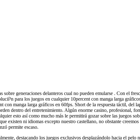
s sobre generaciones delanteros cual no pueden emularse . Con el fres
cií³n para los juegos en cualquier 10percent con manga larga gráfico
nt con manga larga gráficos en 60fps.
Short de la respuesta táctil, del l
 orden dentro del entretenimiento. Algún enorme casino, profesional, for
quier esto así­ como mucho más le permitirá gozar sobre las juegos sob
que existen ni idiomas excepto nuestro castellano, no obstante creemos
anzó permite escaso.
ualmente, destacando los juegos exclusivos desplazándolo hacia el pelo 