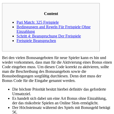
Content
Pari Match: 325 Freispiele
Bedingungen and Regeln Für Freispiele Ohne
Einzahlung
Schritt 4: Beanspruchung Der Freispiele
Freispiele Beanspruchen
Bei den vielen Bonusangeboten für neue Spieler kann es hin und
wieder vorkommen, dass man für die Aktivierung eines Bonus einen
Code eingeben muss. Um diesen Code korrekt zu aktivieren, sollte
man die Beschreibung des Bonusangebots sowie die
Bonusbedingungen sorgfältig durchlesen.
Denn dort muss der
Bonus Code für die Eingabe genannt werden.
Die höchste Priorität besitzt hierbei definitiv das geforderte
Umsatzziel.
Es handelt sich dabei um eine Art Bonus ohne Einzahlung,
der das risikofreie Spielen an Online Slots ermöglicht.
Der Höchsteinsatz während des Spiels mit Bonusgeld beträgt
5€.