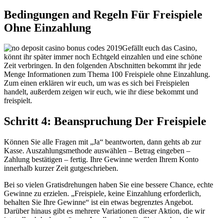
Bedingungen and Regeln Für Freispiele
Ohne Einzahlung
Gefällt euch das Casino,
könnt ihr später immer noch Echtgeld einzahlen und eine schöne
Zeit verbringen. In den folgenden Abschnitten bekommt ihr jede
Menge Informationen zum Thema 100 Freispiele ohne Einzahlung.
Zum einen erklären wir euch, um was es sich bei Freispielen
handelt, außerdem zeigen wir euch, wie ihr diese bekommt und
freispielt.
Schritt 4: Beanspruchung Der Freispiele
Können Sie alle Fragen mit „Ja“ beantworten, dann gehts ab zur
Kasse. Auszahlungsmethode auswählen – Betrag eingeben –
Zahlung bestätigen – fertig. Ihre Gewinne werden Ihrem Konto
innerhalb kurzer Zeit gutgeschrieben.
Bei so vielen Gratisdrehungen haben Sie eine bessere Chance, echte
Gewinne zu erzielen. „Freispiele, keine Einzahlung erforderlich,
behalten Sie Ihre Gewinne“ ist ein etwas begrenztes Angebot.
Darüber hinaus gibt es mehrere Variationen dieser Aktion, die wir