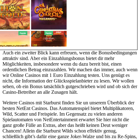
Auch ein zweiter Blick kann erfreuen, wenn die Bonusbedingungen
attraktiv sind. Aber ein Einzahlungsbonus bietet dir mehr
Möglichkeiten, insbesondere wenn du dazu bereit bist, einen
ordentlichen Betrag einzuzahlen. Wir machen das immer, auch wenn
wir Online Casinos mit 1 Euro Einzahlung testen. Uns genügt es
nicht, die Information der Glücksspielanbieter zu lesen. Wir wollen
sehen, ob ein Bonus tatsächlich gutgeschrieben wird und ob sich der
Casino-Betreiber an alle Zusagen hält.
Weitere Casinos mit Starburst finden Sie un unserem Überblick der
besten NetEnt Casinos. Das Automatenspiel bietet Multiplikatoren,
Wild, Scatter und Freispiele. Im Gegensatz zu vielen anderen
Spielautomaten von NetEntertainment erwartet Sie hier nicht die
ganz große Fülle an Extras, aber das heißt keinen Deut weniger
Chancen! Allein die Starburst Wilds schon effektiv genug,
schließlich gibt’s dafür eine ganze Joker-Walze und bis zu Re-Spins,