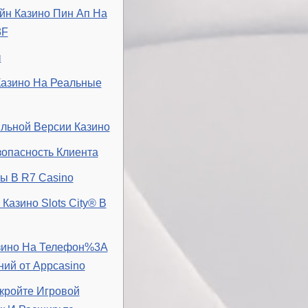
йн Казино Пин Ап На
3F
ы
Казино На Реальные
ильной Версии Казино
зопасность Клиента
ы В R7 Casino
Казино Slots City® В
зино На Телефон%3A
ий от Appcasino
кройте Игровой