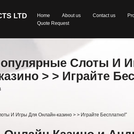
TS LTD
Home
About us
Contact us
Pr
Quote Request
опулярные Слоты И И
казино > > Играйте Бе
4
ты И Игры Для Онлайн-казино > > Играйте Бесплатно!”