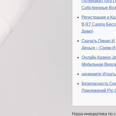
Потенциал того П
Собственные Во
Регистрация и Каз
В R7 Casino Бесп
Демо)
Скачать Пинап И
Деньги – Сроки 
Онлайн Казино J
Мобильная Верс
начинаете Играть
Безопасность Ск
Приложений Pin 
Наша инициатива по с