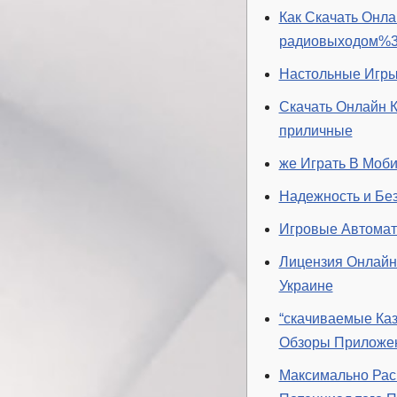
Как Скачать Онла
радиовыходом%
Настольные Игр
Скачать Онлайн 
приличные
же Играть В Моб
Надежность и Бе
Игровые Автомат
Лицензия Онлайн 
Украине
“скачиваемые Ка
Обзоры Приложен
Максимально Рас