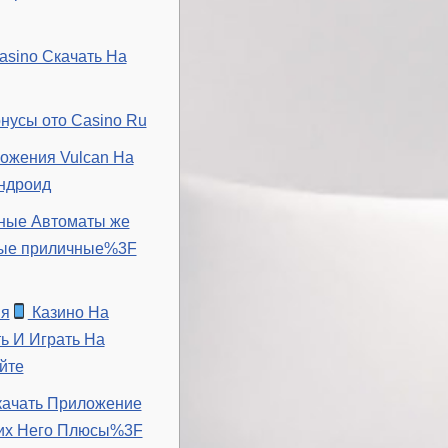
asino Скачать На
нусы ото Casino Ru
ожения Vulcan На
ндроид
тные Автоматы же
ные приличные%3F
ия
Казино На
ь И Играть На
йте
качать Приложение
них Него Плюсы%3F