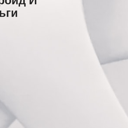
роид И
ьги