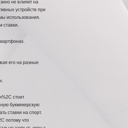
ино не влияет на
ивных устройств при
мы использования.
 ставки.
смартфонах.
вая его на разные
и.
и%2C стоит
нную букмекерскую
ь ставки на спорт.
2C потому что
ально закрыть окон с