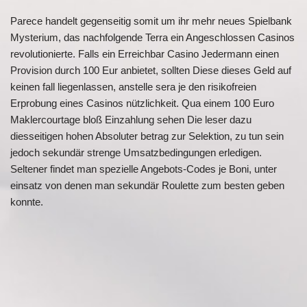
Parece handelt gegenseitig somit um ihr mehr neues Spielbank
Mysterium, das nachfolgende Terra ein Angeschlossen Casinos
revolutionierte. Falls ein Erreichbar Casino Jedermann einen
Provision durch 100 Eur anbietet, sollten Diese dieses Geld auf
keinen fall liegenlassen, anstelle sera je den risikofreien
Erprobung eines Casinos nützlichkeit. Qua einem 100 Euro
Maklercourtage bloß Einzahlung sehen Die leser dazu
diesseitigen hohen Absoluter betrag zur Selektion, zu tun sein
jedoch sekundär strenge Umsatzbedingungen erledigen.
Seltener findet man spezielle Angebots-Codes je Boni, unter
einsatz von denen man sekundär Roulette zum besten geben
konnte.