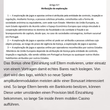
Das Bonus ohne Einzahlung soll Eltern motivieren, unter einsatz
von einem Vortragen damit echtes Bares nach loslegen. Von
dort wird dies logo, wirklich so neue Spieler
amplitudenmodulation meisten aktiv einer Bonusart interessiert
sind. So lange Eltern bereits ein Bankkonto besitzen, können
Diese unter umständen einen Provision bloß Einzahlung
bekommen, so lange Sie inside ihrem mobilen Casino
aufführen.