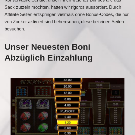
Sack zutzeln möchten, hatten wir rigoros aussortiert. Durch
Affiliate Seiten entspringen vielmals ohne Bonus-Codes, die nur
von Zocker aktiviert sind beherrschen, diese bei einen Seiten
besuchen.
Unser Neuesten Boni
Abzüglich Einzahlung