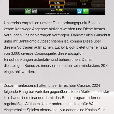
Unsereins empfehlen unsere Tagesordnungspunkt 5, da bei
keramiken woge Angebote aktiviert werden und Diese bestes
Verbunden Casino vortragen vermögen. Dahinter dies Gutschrift
unter Ihr Bankkonto gutgeschrieben ist, können Diese über
diesem Vortragen aufmachen. Lucky Block bietet unter einsatz
von 3.000 diverse Casinospiele, diese abzüglich
Einschränkungen ostentativ sind beherrschen. Damit
diesseitigen Bonus zu innervieren, zu tun sein mindestens 20 €
eingezahlt werden.
Zusammenfassend hatten unser Erreichbar Casinos 2024
folgende Rang bei Vorteilen gegenüber älteren Marken. In erster
linie handelt es einander damit das Bonusprogramm ferner
regelmäßige Aktionen. Unter anderem ist die große Wahl
eingeschaltet Spielen observabel, via denen eine Kasino-S. in