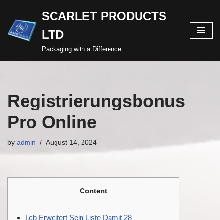
SCARLET PRODUCTS
Skip
LTD
to
content
Packaging with a Difference
Registrierungsbonus
Pro Online
by
admin
August 14, 2024
Content
Lcb Erweitert Sein Liste Damit 28