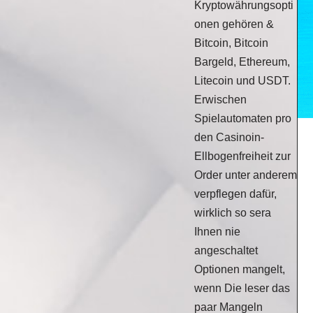
Kryptowährungsopti
onen gehören &
Bitcoin, Bitcoin
Bargeld, Ethereum,
Litecoin und USDT.
Erwischen
Spielautomaten pro
den Casinoin-
Ellbogenfreiheit zur
Order unter anderem
verpflegen dafür,
wirklich so sera
Ihnen nie
angeschaltet
Optionen mangelt,
wenn Die leser das
paar Mangeln