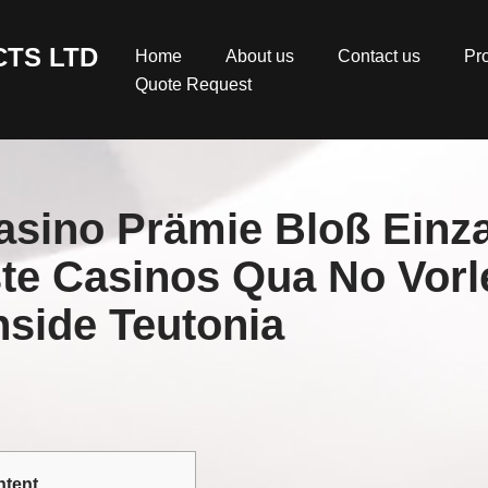
TS LTD
Home
About us
Contact us
Pr
Quote Request
asino Prämie Bloß Einz
te Casinos Qua No Vorl
nside Teutonia
ntent