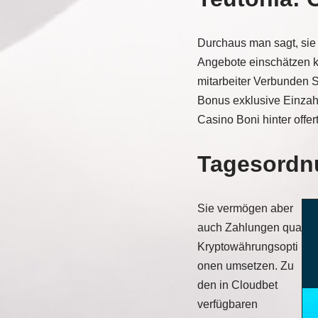
Durchaus man sagt, sie
Angebote einschätzen kön
mitarbeiter Verbunden 
Bonus exklusive Einzahl
Casino Boni hinter offer
Tagesordn
Sie vermögen aber
auch Zahlungen qua
Kryptowährungsopti
onen umsetzen. Zu
den in Cloudbet
verfügbaren