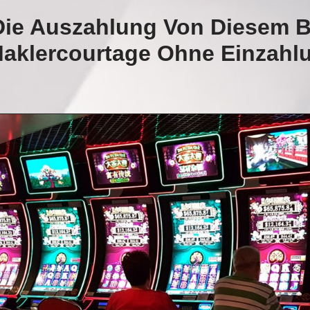
Die Auszahlung Von Diesem B
Maklercourtage Ohne Einzahl