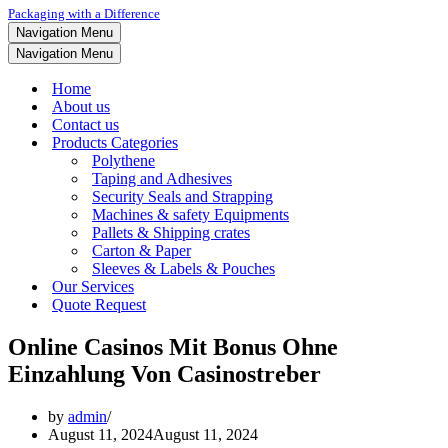
Packaging with a Difference
Navigation Menu
Navigation Menu
Home
About us
Contact us
Products Categories
Polythene
Taping and Adhesives
Security Seals and Strapping
Machines & safety Equipments
Pallets & Shipping crates
Carton & Paper
Sleeves & Labels & Pouches
Our Services
Quote Request
Online Casinos Mit Bonus Ohne
Einzahlung Von Casinostreber
by
admin
August 11, 2024
August 11, 2024