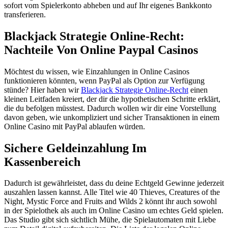
sofort vom Spielerkonto abheben und auf Ihr eigenes Bankkonto
transferieren.
Blackjack Strategie Online-Recht:
Nachteile Von Online Paypal Casinos
Möchtest du wissen, wie Einzahlungen in Online Casinos
funktionieren könnten, wenn PayPal als Option zur Verfügung
stünde? Hier haben wir
Blackjack Strategie Online-Recht
einen
kleinen Leitfaden kreiert, der dir die hypothetischen Schritte erklärt,
die du befolgen müsstest. Dadurch wollen wir dir eine Vorstellung
davon geben, wie unkompliziert und sicher Transaktionen in einem
Online Casino mit PayPal ablaufen würden.
Sichere Geldeinzahlung Im
Kassenbereich
Dadurch ist gewährleistet, dass du deine Echtgeld Gewinne jederzeit
auszahlen lassen kannst. Alle Titel wie 40 Thieves, Creatures of the
Night, Mystic Force and Fruits and Wilds 2 könnt ihr auch sowohl
in der Spielothek als auch im Online Casino um echtes Geld spielen.
Das Studio gibt sich sichtlich Mühe, die Spielautomaten mit Liebe