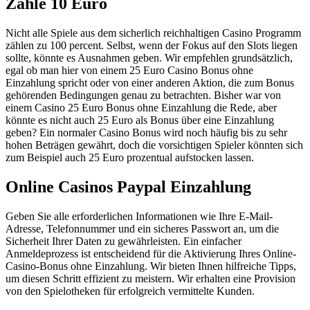
Zahle 10 Euro
Nicht alle Spiele aus dem sicherlich reichhaltigen Casino Programm
zählen zu 100 percent. Selbst, wenn der Fokus auf den Slots liegen
sollte, könnte es Ausnahmen geben. Wir empfehlen grundsätzlich,
egal ob man hier von einem 25 Euro Casino Bonus ohne
Einzahlung spricht oder von einer anderen Aktion, die zum Bonus
gehörenden Bedingungen genau zu betrachten. Bisher war von
einem Casino 25 Euro Bonus ohne Einzahlung die Rede, aber
könnte es nicht auch 25 Euro als Bonus über eine Einzahlung
geben? Ein normaler Casino Bonus wird noch häufig bis zu sehr
hohen Beträgen gewährt, doch die vorsichtigen Spieler könnten sich
zum Beispiel auch 25 Euro prozentual aufstocken lassen.
Online Casinos Paypal Einzahlung
Geben Sie alle erforderlichen Informationen wie Ihre E-Mail-
Adresse, Telefonnummer und ein sicheres Passwort an, um die
Sicherheit Ihrer Daten zu gewährleisten. Ein einfacher
Anmeldeprozess ist entscheidend für die Aktivierung Ihres Online-
Casino-Bonus ohne Einzahlung. Wir bieten Ihnen hilfreiche Tipps,
um diesen Schritt effizient zu meistern. Wir erhalten eine Provision
von den Spielotheken für erfolgreich vermittelte Kunden.