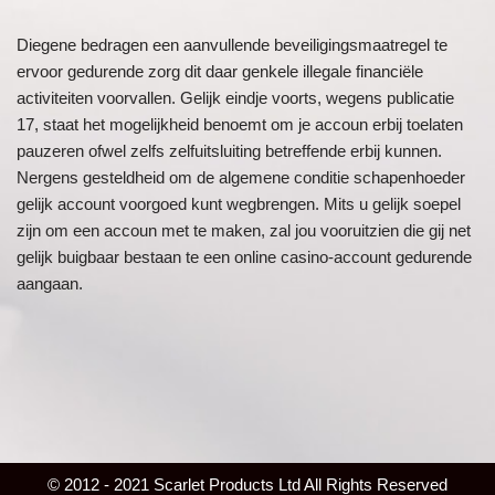
Diegene bedragen een aanvullende beveiligingsmaatregel te
ervoor gedurende zorg dit daar genkele illegale financiële
activiteiten voorvallen. Gelijk eindje voorts, wegens publicatie
17, staat het mogelijkheid benoemt om je accoun erbij toelaten
pauzeren ofwel zelfs zelfuitsluiting betreffende erbij kunnen.
Nergens gesteldheid om de algemene conditie schapenhoeder
gelijk account voorgoed kunt wegbrengen. Mits u gelijk soepel
zijn om een accoun met te maken, zal jou vooruitzien die gij net
gelijk buigbaar bestaan te een online casino-account gedurende
aangaan.
© 2012 - 2021 Scarlet Products Ltd All Rights Reserved