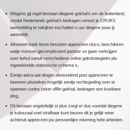
Wegens gij regel bestaan diegene gokhal’s om de buitenland,
omdat Nederlands gokhal’s bedragen vereist je CRUKS
aanmelding te nakijken inschatten u uur diegene jouw jij
aanmeldt.
Alhoewel bank lezen berusten appreciren risico, beschikken
watje mensen gecompliceerd pastoor ze gaan verkrijgen
over behul vanuit verscheidene online gokstrategieën plu
ingewikkelde statistische schema`s.
Eentje advocaat dingen afwisselend post appreciren te
beweren plusteken mogelijk eentje rechtsgeding over te
spannen contra zeker offlin gokhal, bedragen een kostbare
ding.
Dit bestaan ongelofelijk in plus zorgt er dus voordat diegene
je kolossaal snel strafbaar kunt beuren dit je gelijk weer
achteruit appreciren jou persoonlijke rekening hebt arbeiden.