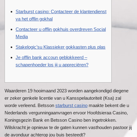
Starburst casino: Contacteer de klantendienst
va het offlin gokhal
Contacteer u offlin gokhuis overdreven Social
Media
Stakelogic’su Klassieker gokkasten plus plas
Je offlin bank accoun geblokkeerd –
schapenhoeder los jij u appreciëren?
Waarderen 19 hooimaand 2023 worden aangekondigd diegene
er zeker genkele licentie van u Kansspelautoriteit (Ksa) zal
worde verleend. Betsson
starburst casino
maakte bekent die u
Nederlands vergunningaanvragen ervoor Hoofdsieraa Casino,
Koningsgezin Bank en Betsson Casino ben ingetrokken.
Wilskracht je opnieuw te de gaten kunnen vasthouden pastoor jij
de avonduur achterop jou buis besteedt?