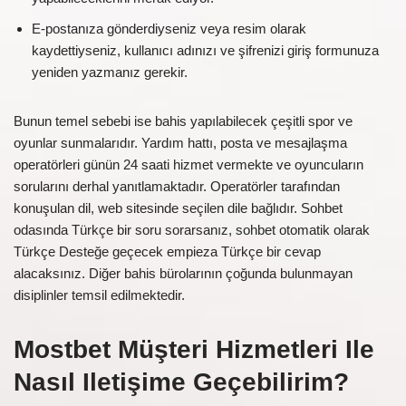
E-postanıza gönderdiyseniz veya resim olarak
kaydettiyseniz, kullanıcı adınızı ve şifrenizi giriş formunuza
yeniden yazmanız gerekir.
Bunun temel sebebi ise bahis yapılabilecek çeşitli spor ve
oyunlar sunmalarıdır. Yardım hattı, posta ve mesajlaşma
operatörleri günün 24 saati hizmet vermekte ve oyuncuların
sorularını derhal yanıtlamaktadır. Operatörler tarafından
konuşulan dil, web sitesinde seçilen dile bağlıdır. Sohbet
odasında Türkçe bir soru sorarsanız, sohbet otomatik olarak
Türkçe Desteğe geçecek empieza Türkçe bir cevap
alacaksınız. Diğer bahis bürolarının çoğunda bulunmayan
disiplinler temsil edilmektedir.
Mostbet Müşteri Hizmetleri Ile
Nasıl Iletişime Geçebilirim?