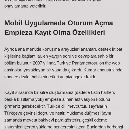
onaylamanız yeterlidir.
Mobil Uygulamada Oturum Açma
Empieza Kayıt Olma Özellikleri
Ayrıca ana menüde konuşma arayüzleri anahtarı, destek irtibat
kişilerine bağlantılar, en yaygın soru ve cevaplara sahip bir
bölüm bulunur. 2007 yılında Türkiye Parlamentosu on the web
casinoları yasaklayan bir yasa da çıkardı. Kumar endüstrisinde
sadece devlet bahis şirketleri ve piyangolar kaldı.
Kayıt sırasında bir şifre oluşturmanız (sadece Latin harfleri,
başka kısıtlama yok) empieza alınan aktivasyon kodunu
girmeniz gerekecektir. Türkçe dili mevcuttur, sayfaların
Türkçeye çevirisi doğru ve nettir. Yükleme düğmesi (aynı
zamanda mevcut bakiyeyi para gösterir), çeşitli ödeme
sistemleri içeren yükleme penceresini açar. Bunlardan herhangi