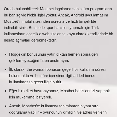
Orada bulunabilecek Mostbet logolarına sahip tüm programların
bu bahisçiyle hiçbir ilgisi yoktur. Ancak, Android uygulamasını
Mostbet’in mobil sitesinden ücretsiz ve hızlı bir şekilde
indirebilirsiniz. Bu sitede spor bahisleri yapmak için Türk
kullanıcıların öncelikle web sitelerine kayıt olarak kendilerinde bir
hesap açmaları gerekmektedir.
Hoşgeldin bonusunun yatırıldıktan hemen sonra geri
çekilemeyeceğini lütfen unutmayın.
İlk olarak, the woman bonusun geçerli bir kullanım süresi
bulunmakta ve bu süre içerisinde ilgili added bonus
kullanılmazsa geçerliliğini yitirir.
Eğer bir kriket hayranıysanız, Mostbet bahislerinizi yapmak
için mükemmel bir yerdir.
Ancak, Mostbet’te kullanıcıyı tanımlamanın yanı sıra,
doğrulama yapılır – oyuncunun kimliğini ve adres verilerini