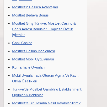
Mostbet’in Başlıca Avantajları
Mostbet Bedava Bonus
Mostbet Giriş Türkiye: Mostbet Casino &
Bahis Adresi Bonusları Empieza Üyelik
İşlemleri
Canlı Casino
Mostbet Casino Incelemesi
Mostbet Mobil Uygulaması
Kumarhane Oyunları
Mobil Uygulamada Oturum Açma Ve Kayıt
Olma Özellikleri
Türkiye’de Mostbet Gambling Establishment:
Oyunlar & Bonuslar
Mostbet’te Bir Hesaba Nasıl Kaydolabilirim?