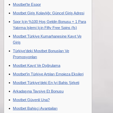
Mostbet’te Espor
Mostbet Giriş Kolaylığı: Güncel Giriş Adresi
Spor Için %100 Hoş Geldin Bonusu + 1 Para
Yatırma Işlemi Için Fifty Free Spins (fs)
Mostbet Türkiye Kumarhanesine Kayıt Ve
Giriş
Türkiye’deki Mostbet Bonusları Ve
Promosyonları
Mostbet Kayıt Ve Doğrulama
Mostbet’in Türkiye Artıları Empieza Eksileri
Mostbet Türkiye’deki En Iyi Bahis Şirketi
Arkadaşına Tavsiye Et Bonusu
Mostbet Güvenli Una?
Mostbet Bahisçi Avantajları