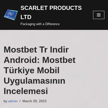
SCARLET PRODUCTS
Skip
LTD
to
content
Packaging with a Difference
Mostbet Tr Indir
Android: Mostbet
Türkiye Mobil
Uygulamasının
Incelemesi
by
admin
March 28, 2023