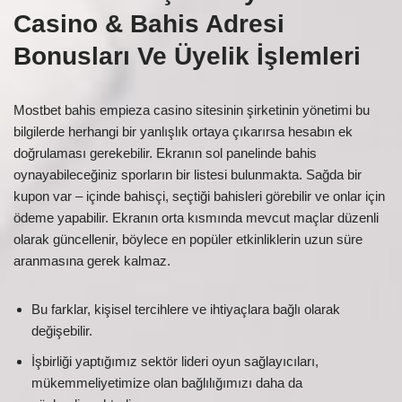
Casino & Bahis Adresi
Bonusları Ve Üyelik İşlemleri
Mostbet bahis empieza casino sitesinin şirketinin yönetimi bu
bilgilerde herhangi bir yanlışlık ortaya çıkarırsa hesabın ek
doğrulaması gerekebilir. Ekranın sol panelinde bahis
oynayabileceğiniz sporların bir listesi bulunmakta. Sağda bir
kupon var – içinde bahisçi, seçtiği bahisleri görebilir ve onlar için
ödeme yapabilir. Ekranın orta kısmında mevcut maçlar düzenli
olarak güncellenir, böylece en popüler etkinliklerin uzun süre
aranmasına gerek kalmaz.
Bu farklar, kişisel tercihlere ve ihtiyaçlara bağlı olarak
değişebilir.
İşbirliği yaptığımız sektör lideri oyun sağlayıcıları,
mükemmeliyetimize olan bağlılığımızı daha da