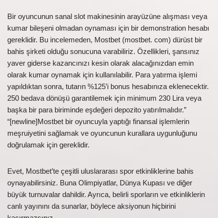
Bir oyuncunun sanal slot makinesinin arayüzüne alışması veya
kumar bileşeni olmadan oynaması için bir demonstration hesabı
gereklidir. Bu incelemeden, Mostbet (mostbet. com) dürüst bir
bahis şirketi olduğu sonucuna varabiliriz. Özellikleri, şansınız
yaver giderse kazancınızı kesin olarak alacağınızdan emin
olarak kumar oynamak için kullanılabilir. Para yatırma işlemi
yapıldıktan sonra, tutarın %125’i bonus hesabınıza eklenecektir.
250 bedava dönüşü garantilemek için minimum 230 Lira veya
başka bir para biriminde eşdeğeri depozito yatırılmalıdır.”
“[newline]Mostbet bir oyuncuyla yaptığı finansal işlemlerin
meşruiyetini sağlamak ve oyuncunun kurallara uygunluğunu
doğrulamak için gereklidir.
Evet, Mostbet’te çeşitli uluslararası spor etkinliklerine bahis
oynayabilirsiniz. Buna Olimpiyatlar, Dünya Kupası ve diğer
büyük turnuvalar dahildir. Ayrıca, belirli sporların ve etkinliklerin
canlı yayınını da sunarlar, böylece aksiyonun hiçbirini
kaçırmazsınız.