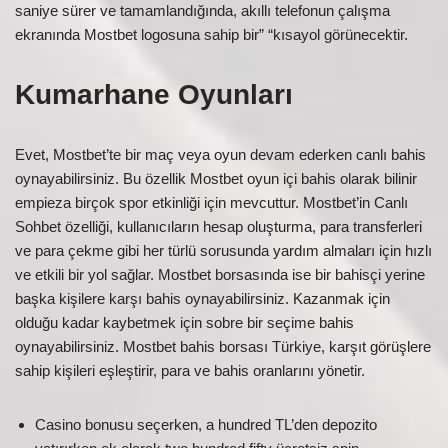
saniye sürer ve tamamlandığında, akıllı telefonun çalışma
ekranında Mostbet logosuna sahip bir” “kısayol görünecektir.
Kumarhane Oyunları
Evet, Mostbet’te bir maç veya oyun devam ederken canlı bahis
oynayabilirsiniz. Bu özellik Mostbet oyun içi bahis olarak bilinir
empieza birçok spor etkinliği için mevcuttur. Mostbet’in Canlı
Sohbet özelliği, kullanıcıların hesap oluşturma, para transferleri
ve para çekme gibi her türlü sorusunda yardım almaları için hızlı
ve etkili bir yol sağlar. Mostbet borsasında ise bir bahisçi yerine
başka kişilere karşı bahis oynayabilirsiniz. Kazanmak için
olduğu kadar kaybetmek için sobre bir seçime bahis
oynayabilirsiniz. Mostbet bahis borsası Türkiye, karşıt görüşlere
sahip kişileri eşleştirir, para ve bahis oranlarını yönetir.
Casino bonusu seçerken, a hundred TL’den depozito