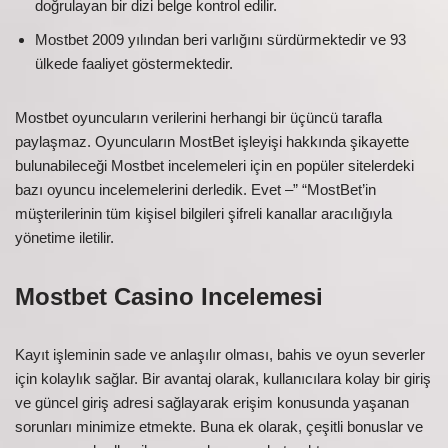
doğrulayan bir dizi belge kontrol edilir.
Mostbet 2009 yılından beri varlığını sürdürmektedir ve 93
ülkede faaliyet göstermektedir.
Mostbet oyuncuların verilerini herhangi bir üçüncü tarafla
paylaşmaz. Oyuncuların MostBet işleyişi hakkında şikayette
bulunabileceği Mostbet incelemeleri için en popüler sitelerdeki
bazı oyuncu incelemelerini derledik. Evet –” “MostBet’in
müşterilerinin tüm kişisel bilgileri şifreli kanallar aracılığıyla
yönetime iletilir.
Mostbet Casino Incelemesi
Kayıt işleminin sade ve anlaşılır olması, bahis ve oyun severler
için kolaylık sağlar. Bir avantaj olarak, kullanıcılara kolay bir giriş
ve güncel giriş adresi sağlayarak erişim konusunda yaşanan
sorunları minimize etmekte. Buna ek olarak, çeşitli bonuslar ve