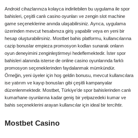
Android cihazlarınıza kolayca indirilebilen bu uygulama ile spor
bahisleri, çeşitli canlı casino oyunları ve zengin slot machine
game seçeneklerine anında ulaşabilirsiniz. Ayrıca, uygulama
üzerinden mevcut hesabınıza giriş yapabilir veya en yeni bir
hesap oluşturabilirsiniz. Mostbet bahis platformu, kullanıcılarına
cazip bonuslar empieza promosyon kodları sunarak onların
oyun deneyimini zenginleştirmeyi hedeflemektedir. İster spor
bahisleri alanında isterse de online casino oyunlarında farklı
promosyon seçeneklerinden faydalanmak mümkündür.
Örneğin, yeni üyeler için hoş geldin bonusu, mevcut kullanıcılara
ise yatırım ve kayıp bonusları gibi çeşitli kampanyalar
düzenlenmektedir. Mostbet, Türkiye’de spor bahislerinden canlı
kumarhane oyunlarına kadar geniş bir yelpazedeki kumar ve
bahis seçeneklerini arayan kullanıcılar için ideal bir tercihtir.
Mostbet Casino