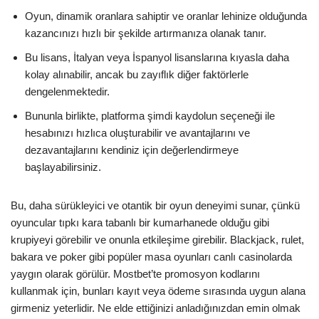
Oyun, dinamik oranlara sahiptir ve oranlar lehinize olduğunda
kazancınızı hızlı bir şekilde artırmanıza olanak tanır.
Bu lisans, İtalyan veya İspanyol lisanslarına kıyasla daha
kolay alınabilir, ancak bu zayıflık diğer faktörlerle
dengelenmektedir.
Bununla birlikte, platforma şimdi kaydolun seçeneği ile
hesabınızı hızlıca oluşturabilir ve avantajlarını ve
dezavantajlarını kendiniz için değerlendirmeye
başlayabilirsiniz.
Bu, daha sürükleyici ve otantik bir oyun deneyimi sunar, çünkü
oyuncular tıpkı kara tabanlı bir kumarhanede olduğu gibi
krupiyeyi görebilir ve onunla etkileşime girebilir. Blackjack, rulet,
bakara ve poker gibi popüler masa oyunları canlı casinolarda
yaygın olarak görülür. Mostbet’te promosyon kodlarını
kullanmak için, bunları kayıt veya ödeme sırasında uygun alana
girmeniz yeterlidir. Ne elde ettiğinizi anladığınızdan emin olmak