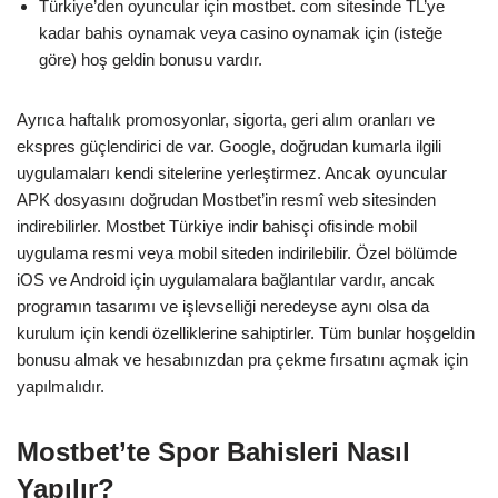
Türkiye’den oyuncular için mostbet. com sitesinde TL’ye
kadar bahis oynamak veya casino oynamak için (isteğe
göre) hoş geldin bonusu vardır.
Ayrıca haftalık promosyonlar, sigorta, geri alım oranları ve
ekspres güçlendirici de var. Google, doğrudan kumarla ilgili
uygulamaları kendi sitelerine yerleştirmez. Ancak oyuncular
APK dosyasını doğrudan Mostbet’in resmî web sitesinden
indirebilirler. Mostbet Türkiye indir bahisçi ofisinde mobil
uygulama resmi veya mobil siteden indirilebilir. Özel bölümde
iOS ve Android için uygulamalara bağlantılar vardır, ancak
programın tasarımı ve işlevselliği neredeyse aynı olsa da
kurulum için kendi özelliklerine sahiptirler. Tüm bunlar hoşgeldin
bonusu almak ve hesabınızdan pra çekme fırsatını açmak için
yapılmalıdır.
Mostbet’te Spor Bahisleri Nasıl
Yapılır?