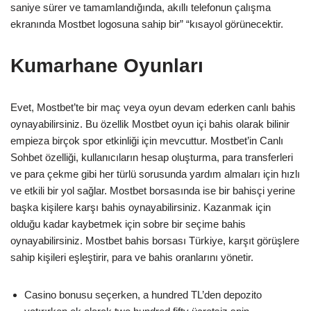
saniye sürer ve tamamlandığında, akıllı telefonun çalışma
ekranında Mostbet logosuna sahip bir” “kısayol görünecektir.
Kumarhane Oyunları
Evet, Mostbet’te bir maç veya oyun devam ederken canlı bahis
oynayabilirsiniz. Bu özellik Mostbet oyun içi bahis olarak bilinir
empieza birçok spor etkinliği için mevcuttur. Mostbet’in Canlı
Sohbet özelliği, kullanıcıların hesap oluşturma, para transferleri
ve para çekme gibi her türlü sorusunda yardım almaları için hızlı
ve etkili bir yol sağlar. Mostbet borsasında ise bir bahisçi yerine
başka kişilere karşı bahis oynayabilirsiniz. Kazanmak için
olduğu kadar kaybetmek için sobre bir seçime bahis
oynayabilirsiniz. Mostbet bahis borsası Türkiye, karşıt görüşlere
sahip kişileri eşleştirir, para ve bahis oranlarını yönetir.
Casino bonusu seçerken, a hundred TL’den depozito