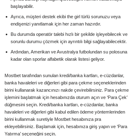
başlayabilir.
Ayrıca, müşteri destek ekibi the girl türlü sorunuzu veya
endişenizi yanıtlamak için her zaman hazırdır.
Bu durumda operatör talebi hızlı bir şekilde işleyebilecek ve
sorunlu durumu çözmek için ayrıntılı bilgi sağlayabilecektir.
Ardından, Amerikan ve Avustralya futbolundan su polosuna
kadar olan sporlar alfabetik olarak listesi geliyor.
Mostbet tarafından sunulan kredi/banka kartları, e-cüzdanlar,
banka havaleleri ve diğerleri gibi para çekme seçeneklerinden
birini kullanarak kazancınızı nakde çevirebilirsiniz. Para çekme
işlemini başlatmak için hesabınızda oturum açın ve ‘Para Çek’
düğmesini seçin. Kredi/banka kartları, e-cüzdanlar, banka
havaleleri ve diğerleri gibi kabul edilen ödeme yöntemlerinden
birini kullanmak suretiyle Mostbet hesabınıza pra
ekleyebilirsiniz. Başlamak için, hesabınıza giriş yapın ve ‘Para
Yatırma’ seçeneğini seçin.