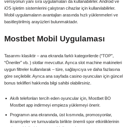
versiyonun yanı sıra uygulamaları da kullanabilirler. Android ve
iOS işletim sistemlerini çalıştıran cihazlar için kullanılabilirler.
Mobil uygulamaların avantajları arasında hızlı yüklenmeleri ve
basitleştirilmiş arayüzleri bulunmaktadır.
Mostbet Mobil Uygulaması
Tasarımı klasiktir – ana ekranda farklı kategorilerde (“TOP”,
“Öneriler” vb. ) slotlar mevcuttur. Ayrıca slot machine makineleri
uygun filtreler kullanılarak – türe, sağlayıcıya ve daha fazlasına
göre seçilebilir. Ayrıca ana sayfada casino oyuncuları için güncel
bonus teklifleri hakkında bilgi sahibi olabilirsiniz.
Akıllı telefonları tercih eden oyuncular için, Mostbet BO
Mostbet app indirmeyi empieza yüklemeyi önerir.
Programın ana ekranında, üst kısmında, promosyonlar,
ikramiyeler ve turnuvalarla birlikte önemli spor etkinliklerinin