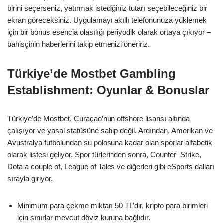
birini seçerseniz, yatırmak istediğiniz tutarı seçebileceğiniz bir
ekran göreceksiniz. Uygulamayı akıllı telefonunuza yüklemek
için bir bonus esencia olasılığı periyodik olarak ortaya çıkıyor –
bahisçinin haberlerini takip etmenizi öneririz.
Türkiye’de Mostbet Gambling
Establishment: Oyunlar & Bonuslar
Türkiye’de Mostbet, Curaçao’nun offshore lisansı altında
çalışıyor ve yasal statüsüne sahip değil. Ardından, Amerikan ve
Avustralya futbolundan su polosuna kadar olan sporlar alfabetik
olarak listesi geliyor. Spor türlerinden sonra, Counter–Strike,
Dota a couple of, League of Tales ve diğerleri gibi eSports dalları
sırayla giriyor.
Minimum para çekme miktarı 50 TL’dir, kripto para birimleri
için sınırlar mevcut döviz kuruna bağlıdır.