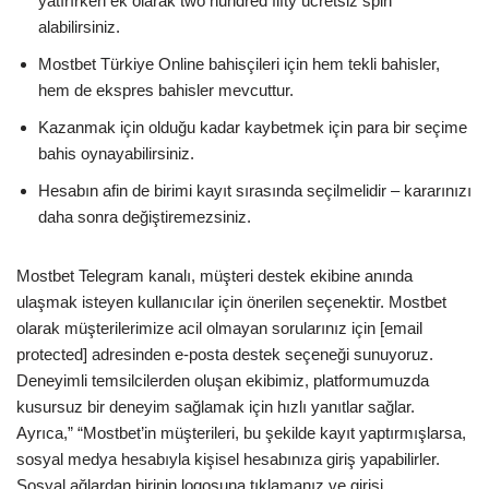
yatırırken ek olarak two hundred fifty ücretsiz spin
alabilirsiniz.
Mostbet Türkiye Online bahisçileri için hem tekli bahisler,
hem de ekspres bahisler mevcuttur.
Kazanmak için olduğu kadar kaybetmek için para bir seçime
bahis oynayabilirsiniz.
Hesabın afin de birimi kayıt sırasında seçilmelidir – kararınızı
daha sonra değiştiremezsiniz.
Mostbet Telegram kanalı, müşteri destek ekibine anında
ulaşmak isteyen kullanıcılar için önerilen seçenektir. Mostbet
olarak müşterilerimize acil olmayan sorularınız için [email
protected] adresinden e-posta destek seçeneği sunuyoruz.
Deneyimli temsilcilerden oluşan ekibimiz, platformumuzda
kusursuz bir deneyim sağlamak için hızlı yanıtlar sağlar.
Ayrıca,” “Mostbet’in müşterileri, bu şekilde kayıt yaptırmışlarsa,
sosyal medya hesabıyla kişisel hesabınıza giriş yapabilirler.
Sosyal ağlardan birinin logosuna tıklamanız ve girişi