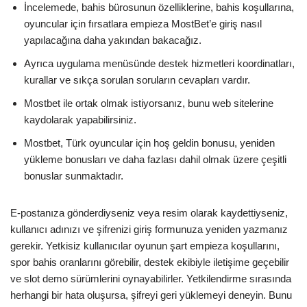
İncelemede, bahis bürosunun özelliklerine, bahis koşullarına,
oyuncular için fırsatlara empieza MostBet’e giriş nasıl
yapılacağına daha yakından bakacağız.
Ayrıca uygulama menüsünde destek hizmetleri koordinatları,
kurallar ve sıkça sorulan soruların cevapları vardır.
Mostbet ile ortak olmak istiyorsanız, bunu web sitelerine
kaydolarak yapabilirsiniz.
Mostbet, Türk oyuncular için hoş geldin bonusu, yeniden
yükleme bonusları ve daha fazlası dahil olmak üzere çeşitli
bonuslar sunmaktadır.
E-postanıza gönderdiyseniz veya resim olarak kaydettiyseniz,
kullanıcı adınızı ve şifrenizi giriş formunuza yeniden yazmanız
gerekir. Yetkisiz kullanıcılar oyunun şart empieza koşullarını,
spor bahis oranlarını görebilir, destek ekibiyle iletişime geçebilir
ve slot demo sürümlerini oynayabilirler. Yetkilendirme sırasında
herhangi bir hata oluşursa, şifreyi geri yüklemeyi deneyin. Bunu