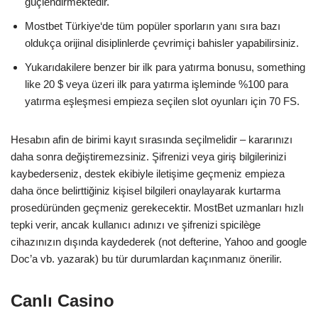
güçlendirmektedir.
Mostbet Türkiye‘de tüm popüler sporların yanı sıra bazı
oldukça orijinal disiplinlerde çevrimiçi bahisler yapabilirsiniz.
Yukarıdakilere benzer bir ilk para yatırma bonusu, something
like 20 $ veya üzeri ilk para yatırma işleminde %100 para
yatırma eşleşmesi empieza seçilen slot oyunları için 70 FS.
Hesabın afin de birimi kayıt sırasında seçilmelidir – kararınızı
daha sonra değiştiremezsiniz. Şifrenizi veya giriş bilgilerinizi
kaybederseniz, destek ekibiyle iletişime geçmeniz empieza
daha önce belirttiğiniz kişisel bilgileri onaylayarak kurtarma
prosedüründen geçmeniz gerekecektir. MostBet uzmanları hızlı
tepki verir, ancak kullanıcı adınızı ve şifrenizi spicilège
cihazınızın dışında kaydederek (not defterine, Yahoo and google
Doc’a vb. yazarak) bu tür durumlardan kaçınmanız önerilir.
Canlı Casino