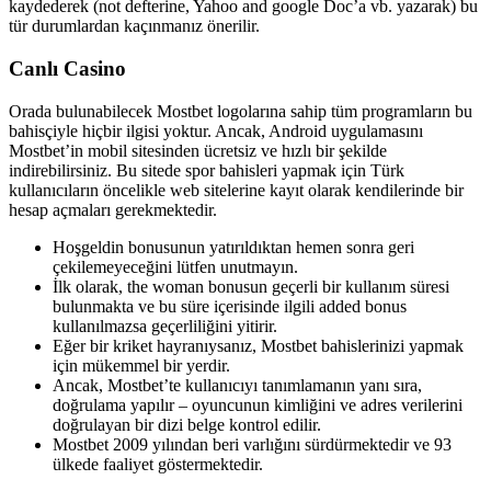
kaydederek (not defterine, Yahoo and google Doc’a vb. yazarak) bu
tür durumlardan kaçınmanız önerilir.
Canlı Casino
Orada bulunabilecek Mostbet logolarına sahip tüm programların bu
bahisçiyle hiçbir ilgisi yoktur. Ancak, Android uygulamasını
Mostbet’in mobil sitesinden ücretsiz ve hızlı bir şekilde
indirebilirsiniz. Bu sitede spor bahisleri yapmak için Türk
kullanıcıların öncelikle web sitelerine kayıt olarak kendilerinde bir
hesap açmaları gerekmektedir.
Hoşgeldin bonusunun yatırıldıktan hemen sonra geri
çekilemeyeceğini lütfen unutmayın.
İlk olarak, the woman bonusun geçerli bir kullanım süresi
bulunmakta ve bu süre içerisinde ilgili added bonus
kullanılmazsa geçerliliğini yitirir.
Eğer bir kriket hayranıysanız, Mostbet bahislerinizi yapmak
için mükemmel bir yerdir.
Ancak, Mostbet’te kullanıcıyı tanımlamanın yanı sıra,
doğrulama yapılır – oyuncunun kimliğini ve adres verilerini
doğrulayan bir dizi belge kontrol edilir.
Mostbet 2009 yılından beri varlığını sürdürmektedir ve 93
ülkede faaliyet göstermektedir.