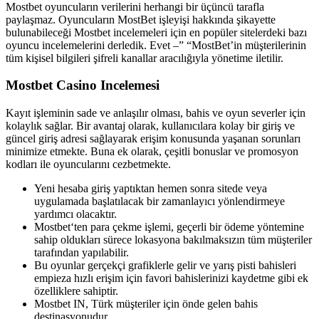
Mostbet oyuncuların verilerini herhangi bir üçüncü tarafla
paylaşmaz. Oyuncuların MostBet işleyişi hakkında şikayette
bulunabileceği Mostbet incelemeleri için en popüler sitelerdeki bazı
oyuncu incelemelerini derledik. Evet –” “MostBet’in müşterilerinin
tüm kişisel bilgileri şifreli kanallar aracılığıyla yönetime iletilir.
Mostbet Casino Incelemesi
Kayıt işleminin sade ve anlaşılır olması, bahis ve oyun severler için
kolaylık sağlar. Bir avantaj olarak, kullanıcılara kolay bir giriş ve
güncel giriş adresi sağlayarak erişim konusunda yaşanan sorunları
minimize etmekte. Buna ek olarak, çeşitli bonuslar ve promosyon
kodları ile oyuncularını cezbetmekte.
Yeni hesaba giriş yaptıktan hemen sonra sitede veya
uygulamada başlatılacak bir zamanlayıcı yönlendirmeye
yardımcı olacaktır.
Mostbet‘ten para çekme işlemi, geçerli bir ödeme yöntemine
sahip oldukları sürece lokasyona bakılmaksızın tüm müşteriler
tarafından yapılabilir.
Bu oyunlar gerçekçi grafiklerle gelir ve yarış pisti bahisleri
empieza hızlı erişim için favori bahislerinizi kaydetme gibi ek
özelliklere sahiptir.
Mostbet IN, Türk müşteriler için önde gelen bahis
destinasyonudur.