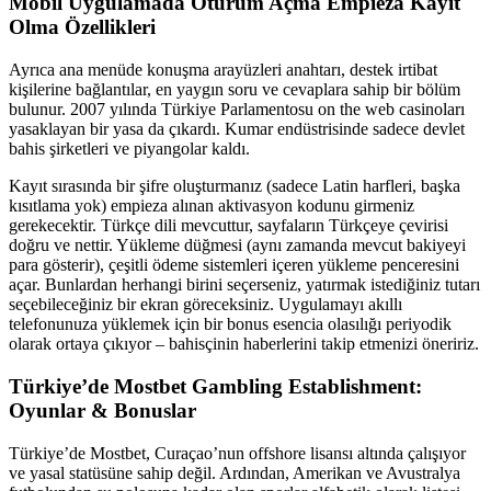
Mobil Uygulamada Oturum Açma Empieza Kayıt
Olma Özellikleri
Ayrıca ana menüde konuşma arayüzleri anahtarı, destek irtibat
kişilerine bağlantılar, en yaygın soru ve cevaplara sahip bir bölüm
bulunur. 2007 yılında Türkiye Parlamentosu on the web casinoları
yasaklayan bir yasa da çıkardı. Kumar endüstrisinde sadece devlet
bahis şirketleri ve piyangolar kaldı.
Kayıt sırasında bir şifre oluşturmanız (sadece Latin harfleri, başka
kısıtlama yok) empieza alınan aktivasyon kodunu girmeniz
gerekecektir. Türkçe dili mevcuttur, sayfaların Türkçeye çevirisi
doğru ve nettir. Yükleme düğmesi (aynı zamanda mevcut bakiyeyi
para gösterir), çeşitli ödeme sistemleri içeren yükleme penceresini
açar. Bunlardan herhangi birini seçerseniz, yatırmak istediğiniz tutarı
seçebileceğiniz bir ekran göreceksiniz. Uygulamayı akıllı
telefonunuza yüklemek için bir bonus esencia olasılığı periyodik
olarak ortaya çıkıyor – bahisçinin haberlerini takip etmenizi öneririz.
Türkiye’de Mostbet Gambling Establishment:
Oyunlar & Bonuslar
Türkiye’de Mostbet, Curaçao’nun offshore lisansı altında çalışıyor
ve yasal statüsüne sahip değil. Ardından, Amerikan ve Avustralya