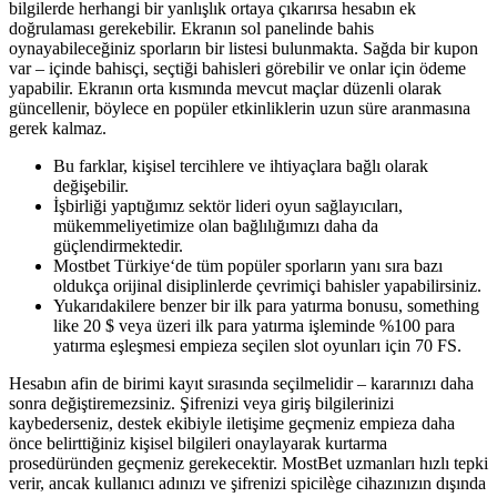
bilgilerde herhangi bir yanlışlık ortaya çıkarırsa hesabın ek
doğrulaması gerekebilir. Ekranın sol panelinde bahis
oynayabileceğiniz sporların bir listesi bulunmakta. Sağda bir kupon
var – içinde bahisçi, seçtiği bahisleri görebilir ve onlar için ödeme
yapabilir. Ekranın orta kısmında mevcut maçlar düzenli olarak
güncellenir, böylece en popüler etkinliklerin uzun süre aranmasına
gerek kalmaz.
Bu farklar, kişisel tercihlere ve ihtiyaçlara bağlı olarak
değişebilir.
İşbirliği yaptığımız sektör lideri oyun sağlayıcıları,
mükemmeliyetimize olan bağlılığımızı daha da
güçlendirmektedir.
Mostbet Türkiye‘de tüm popüler sporların yanı sıra bazı
oldukça orijinal disiplinlerde çevrimiçi bahisler yapabilirsiniz.
Yukarıdakilere benzer bir ilk para yatırma bonusu, something
like 20 $ veya üzeri ilk para yatırma işleminde %100 para
yatırma eşleşmesi empieza seçilen slot oyunları için 70 FS.
Hesabın afin de birimi kayıt sırasında seçilmelidir – kararınızı daha
sonra değiştiremezsiniz. Şifrenizi veya giriş bilgilerinizi
kaybederseniz, destek ekibiyle iletişime geçmeniz empieza daha
önce belirttiğiniz kişisel bilgileri onaylayarak kurtarma
prosedüründen geçmeniz gerekecektir. MostBet uzmanları hızlı tepki
verir, ancak kullanıcı adınızı ve şifrenizi spicilège cihazınızın dışında