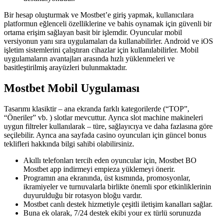
Bir hesap oluşturmak ve Mostbet’e giriş yapmak, kullanıcılara
platformun eğlenceli özelliklerine ve bahis oynamak için güvenli bir
ortama erişim sağlayan basit bir işlemdir. Oyuncular mobil
versiyonun yanı sıra uygulamaları da kullanabilirler. Android ve iOS
işletim sistemlerini çalıştıran cihazlar için kullanılabilirler. Mobil
uygulamaların avantajları arasında hızlı yüklenmeleri ve
basitleştirilmiş arayüzleri bulunmaktadır.
Mostbet Mobil Uygulaması
Tasarımı klasiktir – ana ekranda farklı kategorilerde (“TOP”,
“Öneriler” vb. ) slotlar mevcuttur. Ayrıca slot machine makineleri
uygun filtreler kullanılarak – türe, sağlayıcıya ve daha fazlasına göre
seçilebilir. Ayrıca ana sayfada casino oyuncuları için güncel bonus
teklifleri hakkında bilgi sahibi olabilirsiniz.
Akıllı telefonları tercih eden oyuncular için, Mostbet BO
Mostbet app indirmeyi empieza yüklemeyi önerir.
Programın ana ekranında, üst kısmında, promosyonlar,
ikramiyeler ve turnuvalarla birlikte önemli spor etkinliklerinin
duyurulduğu bir rotasyon bloğu vardır.
Mostbet canlı destek hizmetiyle çeşitli iletişim kanalları sağlar.
Buna ek olarak, 7/24 destek ekibi your ex türlü sorunuzda