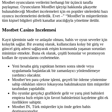
Mostbet oyuncuların verilerini herhangi bir üçüncü tarafla
paylaşmaz. Oyuncuların MostBet işleyişi hakkında şikayette
bulunabileceği Mostbet incelemeleri için en popüler sitelerdeki bazı
oyuncu incelemelerini derledik. Evet –” “MostBet’in müşterilerinin
tüm kişisel bilgileri şifreli kanallar aracılığıyla yönetime iletilir.
Mostbet Casino Incelemesi
Kayıt işleminin sade ve anlaşılır olması, bahis ve oyun severler için
kolaylık sağlar. Bir avantaj olarak, kullanıcılara kolay bir giriş ve
güncel giriş adresi sağlayarak erişim konusunda yaşanan sorunları
minimize etmekte. Buna ek olarak, çeşitli bonuslar ve promosyon
kodları ile oyuncularını cezbetmekte.
Yeni hesaba giriş yaptıktan hemen sonra sitede veya
uygulamada başlatılacak bir zamanlayıcı yönlendirmeye
yardımcı olacaktır.
Mostbet‘ten para çekme işlemi, geçerli bir ödeme yöntemine
sahip oldukları sürece lokasyona bakılmaksızın tüm müşteriler
tarafından yapılabilir.
Bu oyunlar gerçekçi grafiklerle gelir ve yarış pisti bahisleri
empieza hızlı erişim için favori bahislerinizi kaydetme gibi ek
özelliklere sahiptir.
Mostbet IN, Türk müşteriler için önde gelen bahis
destinasyonudur.