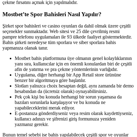
çekme fırsatını açmak için yapılmalıdır.
Mostbet’te Spor Bahisleri Nasıl Yapılır?
Şirket spor bahisleri ve casino oyunları da dahil olmak üzere çeşitli
seçenekler sunmaktadır. Web sitesi ve 25 dile çevrilmiş resmi
pampre telefonu uygulamaları ile 93 ülkede faaliyet göstermektedir.
Bahis şirketi neredeyse tüm sporlara ve siber sporlara bahis
yapmanıza olanak tanır.
Mostbet bahis platformuna üye olmanın genel kolaylıklarının
yanı sıra, kullanıcılar için en önemli konulardan biri de çeşitli
afin de yatırma ve pra çekme yöntemlerinin varlığıdır.
Uygulama, diğer herhangi bir App Retail store ürününe
benzer bir algoritmaya göre başlatılır.
Slotları yalnızca choix hesaptan değil, aynı zamanda bir demo
hesabından da (ücretsiz olarak) oynayabilirsiniz.
Pek çok kişi bu konuda herhangi bir sorun yaşamasa da
bazıları sorunlarla karşılaşıyor ve bu konuda ne
yapabileceklerini merak ediyor.
E-postanıza gönderdiyseniz veya resim olarak kaydettiyseniz,
kullanıcı adınızı ve şifrenizi giriş formunuza yeniden
yazmanız gerekir.
Bunun temel sebebi ise bahis yapılabilecek çeşitli spor ve oyunlar