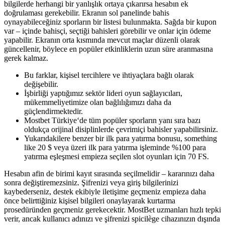
bilgilerde herhangi bir yanlışlık ortaya çıkarırsa hesabın ek
doğrulaması gerekebilir. Ekranın sol panelinde bahis
oynayabileceğiniz sporların bir listesi bulunmakta. Sağda bir kupon
var – içinde bahisçi, seçtiği bahisleri görebilir ve onlar için ödeme
yapabilir. Ekranın orta kısmında mevcut maçlar düzenli olarak
güncellenir, böylece en popüler etkinliklerin uzun süre aranmasına
gerek kalmaz.
Bu farklar, kişisel tercihlere ve ihtiyaçlara bağlı olarak
değişebilir.
İşbirliği yaptığımız sektör lideri oyun sağlayıcıları,
mükemmeliyetimize olan bağlılığımızı daha da
güçlendirmektedir.
Mostbet Türkiye‘de tüm popüler sporların yanı sıra bazı
oldukça orijinal disiplinlerde çevrimiçi bahisler yapabilirsiniz.
Yukarıdakilere benzer bir ilk para yatırma bonusu, something
like 20 $ veya üzeri ilk para yatırma işleminde %100 para
yatırma eşleşmesi empieza seçilen slot oyunları için 70 FS.
Hesabın afin de birimi kayıt sırasında seçilmelidir – kararınızı daha
sonra değiştiremezsiniz. Şifrenizi veya giriş bilgilerinizi
kaybederseniz, destek ekibiyle iletişime geçmeniz empieza daha
önce belirttiğiniz kişisel bilgileri onaylayarak kurtarma
prosedüründen geçmeniz gerekecektir. MostBet uzmanları hızlı tepki
verir, ancak kullanıcı adınızı ve şifrenizi spicilège cihazınızın dışında