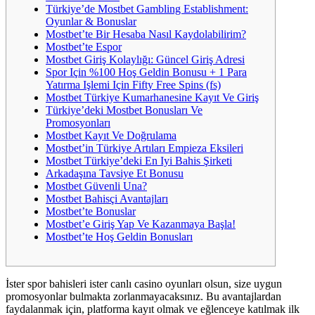
Türkiye’de Mostbet Gambling Establishment:
Oyunlar & Bonuslar
Mostbet’te Bir Hesaba Nasıl Kaydolabilirim?
Mostbet’te Espor
Mostbet Giriş Kolaylığı: Güncel Giriş Adresi
Spor Için %100 Hoş Geldin Bonusu + 1 Para
Yatırma Işlemi Için Fifty Free Spins (fs)
Mostbet Türkiye Kumarhanesine Kayıt Ve Giriş
Türkiye’deki Mostbet Bonusları Ve
Promosyonları
Mostbet Kayıt Ve Doğrulama
Mostbet’in Türkiye Artıları Empieza Eksileri
Mostbet Türkiye’deki En Iyi Bahis Şirketi
Arkadaşına Tavsiye Et Bonusu
Mostbet Güvenli Una?
Mostbet Bahisçi Avantajları
Mostbet’te Bonuslar
Mostbet’e Giriş Yap Ve Kazanmaya Başla!
Mostbet’te Hoş Geldin Bonusları
İster spor bahisleri ister canlı casino oyunları olsun, size uygun
promosyonlar bulmakta zorlanmayacaksınız. Bu avantajlardan
faydalanmak için, platforma kayıt olmak ve eğlenceye katılmak ilk