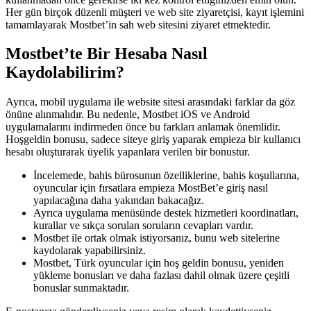
Her gün birçok düzenli müşteri ve web site ziyaretçisi, kayıt işlemini
tamamlayarak Mostbet’in sah web sitesini ziyaret etmektedir.
Mostbet’te Bir Hesaba Nasıl
Kaydolabilirim?
Ayrıca, mobil uygulama ile website sitesi arasındaki farklar da göz
önüne alınmalıdır. Bu nedenle, Mostbet iOS ve Android
uygulamalarını indirmeden önce bu farkları anlamak önemlidir.
Hoşgeldin bonusu, sadece siteye giriş yaparak empieza bir kullanıcı
hesabı oluşturarak üyelik yapanlara verilen bir bonustur.
İncelemede, bahis bürosunun özelliklerine, bahis koşullarına,
oyuncular için fırsatlara empieza MostBet’e giriş nasıl
yapılacağına daha yakından bakacağız.
Ayrıca uygulama menüsünde destek hizmetleri koordinatları,
kurallar ve sıkça sorulan soruların cevapları vardır.
Mostbet ile ortak olmak istiyorsanız, bunu web sitelerine
kaydolarak yapabilirsiniz.
Mostbet, Türk oyuncular için hoş geldin bonusu, yeniden
yükleme bonusları ve daha fazlası dahil olmak üzere çeşitli
bonuslar sunmaktadır.