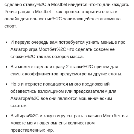
сделано ставку%2C а Mostbet найдется что-то дли каждого.
Регистрация в Mostbet – как процесс открытия счета в
онлайн деятельностью%2C занимающейся ставками на
спорт.
И первую очередь вам потребуется узнать меньше про
Авиатор игра Мостбет%2C что сделать совсем не
сложно%2C так как обзоров масса.
Вы можете сделали сразу 2 ставки%2C причем для
самых коэффициентов предусмотрены другие слоты.
Но в интернете попадаются много предложений
обзавестись взломщиком или предсказателем для
Авиатора%2C все они являются мошенническим
софтом.
Выбирая%2C и какую игру сыграть в казино Мостбет вы
можете могут ошеломлены количеством
представленных игр.