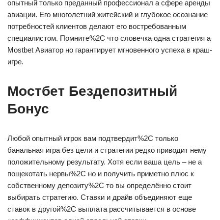
опытный только преданный профессионал а сфере аренды
авиации. Его многолетний житейский и глубокое осознание
потребностей клиентов делают его востребованным
специалистом. Помните%2C что словечка одна стратегия а
Mostbet Авиатор но гарантирует мгновенного успеха в краш-
игре.
Мостбет Бездепозитный
Бонус
Любой опытный игрок вам подтвердит%2C только
банальная игра без цели и стратегии редко приводит нему
положительному результату. Хотя если ваша цель – не а
пощекотать нервы%2C но и получить приметно плюс к
собственному депозиту%2C то вы определённо стоит
выбирать стратегию. Ставки и драйв объединяют еще
ставок в другой%2C выплата рассчитывается в основе