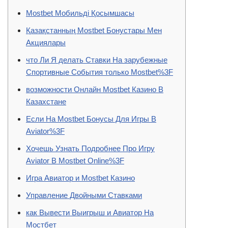
Mostbet Мобильді Қосымшасы
Қазақстанның Mostbet Бонустары Мен
Акциялары
что Ли Я делать Ставки На зарубежные
Спортивные События только Mostbet%3F
возможности Онлайн Mostbet Казино В
Казахстане
Если На Mostbet Бонусы Для Игры В
Aviator%3F
Хочешь Узнать Подробнее Про Игру
Aviator В Mostbet Online%3F
Игра Авиатор и Mostbet Казино
Управление Двойными Ставками
как Вывести Выигрыш и Авиатор На
Мостбет