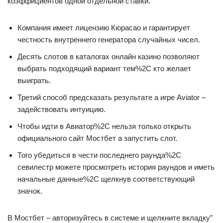
коэффициентов одной отдельной ставки.
Компания имеет лицензию Кюрасао и гарантирует
честность внутреннего генератора случайных чисел.
Десять слотов в каталогах онлайн казино позволяют
выбрать подходящий вариант тем%2C кто желает
выиграть.
Третий способ предсказать результате а игре Aviator –
задействовать интуицию.
Чтобы идти в Авиатор%2C нельзя только открыть
официального сайт Мостбет а запустить слот.
Того убедиться в чести последнего раунда%2C
севилестр можете просмотреть история раундов и иметь
начальные данные%2C щелкнув соответствующий
значок.
В Мостбет – авторизуйтесь в системе и щелкните вкладку”