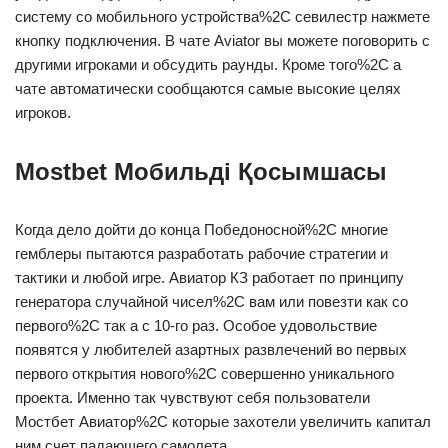
систему со мобильного устройства%2C севилестр нажмете
кнопку подключения. В чате Aviator вы можете поговорить с
другими игроками и обсудить раунды. Кроме того%2C а
чате автоматически сообщаются самые высокие целях
игроков.
Mostbet Мобильді Қосымшасы
Когда дело дойти до конца Победоносной%2C многие
гемблеры пытаются разработать рабочие стратегии и
тактики и любой игре. Авиатор КЗ работает по принципу
генератора случайной чисел%2C вам или повезти как со
первого%2C так а с 10-го раз. Особое удовольствие
появятся у любителей азартных развлечений во первых
первого открытия нового%2C совершенно уникального
проекта. Именно так чувствуют себя пользователи
Мостбет Авиатор%2C которые захотели увеличить капитал
ним счет падающего самолета.