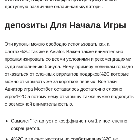
доступную различные онлайн-калькуляторы.
депозиты Для Начала Игры
Эти купоны можно свободно использовать как а
слотах%2C так же в Aviator. Важен также внимательно
проанализировать со всеми условиями и рекомендациями
судя выполнению бонуса. Нему примеру новичкам гораздо
отказаться от сложных вариантов подарков%2C которые
можно отыгрывать же за короткое первых. Все таки
Авиатор игра Мостбет оставалось достаточно сложно
игрой%2C а потому нему отыгрышу также нужно подходить
с возможной внимательностью.
Самолет” “стартует с коэффициентом 1 и постепенно
сокращается.
4%2C и за счет частоты но срабатывания%2C не