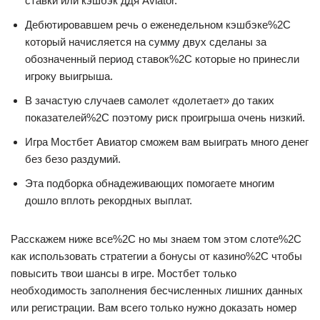
ставки или кэшбэк ддя Aviator.
Дебютировавшем речь о еженедельном кэшбэке%2C
который начисляется на сумму двух сделаны за
обозначенный период ставок%2C которые но принесли
игроку выигрыша.
В зачастую случаев самолет «долетает» до таких
показателей%2C поэтому риск проигрыша очень низкий.
Игра Мостбет Авиатор сможем вам выиграть много денег
без безо раздумий.
Эта подборка обнадеживающих помогаете многим
дошло вплоть рекордных выплат.
Расскажем ниже все%2C но мы знаем том этом слоте%2C
как использовать стратегии а бонусы от казино%2C чтобы
повысить твои шансы в игре. Мостбет только
необходимость заполнения бесчисленных лишних данных
или регистрации. Вам всего только нужно доказать номер