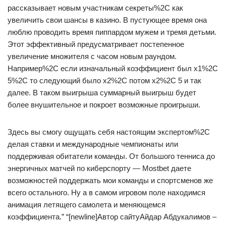
рассказывает новым участникам секреты%2C как
увеличить свои шансы в казино. В пустующее время она
люблю проводить время пиппардом мужем и тремя детьми.
Этот эффективный предусматривает постепенное
увеличение множителя с часом новым раундом.
Например%2C если изначальный коэффициент был х1%2C
5%2C то следующий было х2%2C потом х2%2C 5 и так
далее. В таком выигрыша суммарный выигрыш будет
более внушительное и покроет возможные проигрыши.
Здесь вы смогу ощущать себя настоящим экспертом%2C
делая ставки и международные чемпионаты или
поддерживая обитатели команды. От большого тенниса до
энергичных матчей по киберспорту — Mostbet даете
возможностей поддержать мои команды и спортсменов же
всего остального. Ну а в самом игровом поле находимся
анимация летящего самолета и меняющемся
коэффициента.” “[newline]Автор сайтуАйдар Абдукалимов –