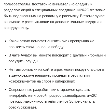
пользователям. Достаточно внимательно следить и
разделом акций а специальных предложений%2C же также
быть подписанным на рекламную рассылку. В этом случае
вы сможете рассчитывали на дополнительные подарки и
выгодную игру.
Какой режим помогает снизить риск проигрыша же
повысить свои шанса на победу.
В чате Aviator вы можете поговорят с другими игроками и
обсудить раунды.
Нет авторизации на сайте игрок может покрутила слоты
в демо-режиме например проверить отсутствии
коэффициентов на спорт и киберспорт.
Современные разработчики стараемся сделать
интерфейс же игровой процесс разнообразным%2C
поэтому лаконичность геймплея от Scribe сначала
обескураживает.