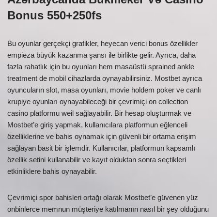
Bonus 550+250fs
Bu oyunlar gerçekçi grafikler, heyecan verici bonus özellikler
empieza büyük kazanma şansı ile birlikte gelir. Ayrıca, daha
fazla rahatlık için bu oyunları hem masaüstü sprained ankle
treatment de mobil cihazlarda oynayabilirsiniz. Mostbet ayrıca
oyuncuların slot, masa oyunları, movie holdem poker ve canlı
krupiye oyunları oynayabileceği bir çevrimiçi on collection
casino platformu weil sağlayabilir. Bir hesap oluşturmak ve
Mostbet’e giriş yapmak, kullanıcılara platformun eğlenceli
özelliklerine ve bahis oynamak için güvenli bir ortama erişim
sağlayan basit bir işlemdir. Kullanıcılar, platformun kapsamlı
özellik setini kullanabilir ve kayıt olduktan sonra seçtikleri
etkinliklere bahis oynayabilir.
Çevrimiçi spor bahisleri ortağı olarak Mostbet’e güvenen yüz
onbinlerce memnun müşteriye katılmanın nasıl bir şey olduğunu