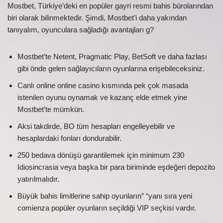
Mostbet, Türkiye’deki en popüler gayri resmi bahis bürolarından
biri olarak bilinmektedir. Şimdi, Mostbet’i daha yakından
tanıyalım, oyunculara sağladığı avantajları g?
Mostbet’te Netent, Pragmatic Play, BetSoft ve daha fazlası
gibi önde gelen sağlayıcıların oyunlarına erişebileceksiniz.
Canlı online online casino kısmında pek çok masada
istenilen oyunu oynamak ve kazanç elde etmek yine
Mostbet’te mümkün.
Aksi takdirde, BO tüm hesapları engelleyebilir ve
hesaplardaki fonları dondurabilir.
250 bedava dönüşü garantilemek için minimum 230
Idiosincrasia veya başka bir para biriminde eşdeğeri depozito
yatırılmalıdır.
Büyük bahis limitlerine sahip oyunların” “yanı sıra yeni
comienza popüler oyunların seçildiği VIP seçkisi vardır.