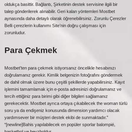
oldukça basittir. Bağlantı, Şirketinin destek servisine ilgili bir
talep gönderilerek alınabilir. Geri kalan yöntemleri Mostbet
aynasında daha detaylı olarak öğrenebilirsiniz. Zorunlu Çerezler
Belli çerezlerin kullanımı Site’nin doğru çalışması için
zorunludur.
Para Çekmek
Mostbet’ten para çekmek istiyorsanız öncelikle hesabınızı
doğrulamanız gerekir. Kimlik belgenizin fotoğrafını göndermek
de dahil olmak üzere bunu çeşitli şekillerde yapabilirsiniz. Kayıt
işlemini tamamlamak için e-posta adresinizi doğrulamanız ve
tercih ettiğiniz para birimi gibi diğer bilgileri sağlamanız
gerekecektir. Mostbet ayrıca ortaya çıkabilecek the woman türlü
soru ya da endişeniz konusunda dimension yardımcı olacak
yardımsever bir müşteri destek ekibi de sunmaktadır.”
“[newline]Bahis yapılabilecek en popüler sporlar balompié, ​​
basketbol ve beyzboldur.