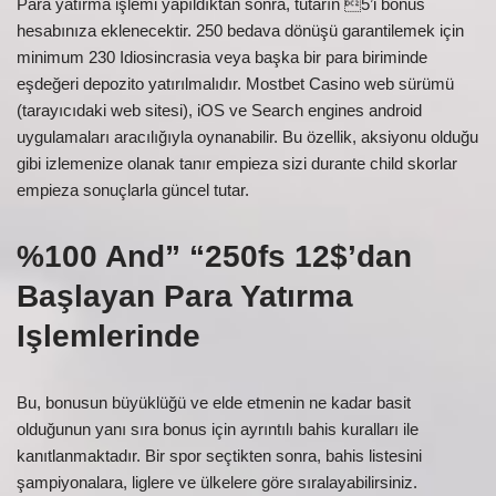
Para yatırma işlemi yapıldıktan sonra, tutarın 5’i bonus
hesabınıza eklenecektir. 250 bedava dönüşü garantilemek için
minimum 230 Idiosincrasia veya başka bir para biriminde
eşdeğeri depozito yatırılmalıdır. Mostbet Casino web sürümü
(tarayıcıdaki web sitesi), iOS ve Search engines android
uygulamaları aracılığıyla oynanabilir. Bu özellik, aksiyonu olduğu
gibi izlemenize olanak tanır empieza sizi durante child skorlar
empieza sonuçlarla güncel tutar.
%100 And” “250fs 12$’dan
Başlayan Para Yatırma
Işlemlerinde
Bu, bonusun büyüklüğü ve elde etmenin ne kadar basit
olduğunun yanı sıra bonus için ayrıntılı bahis kuralları ile
kanıtlanmaktadır. Bir spor seçtikten sonra, bahis listesini
şampiyonalara, liglere ve ülkelere göre sıralayabilirsiniz.