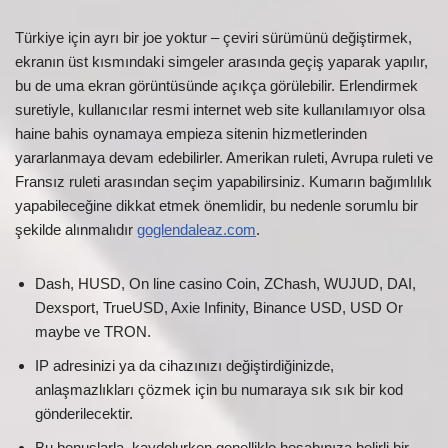
Türkiye için ayrı bir joe yoktur – çeviri sürümünü değiştirmek,
ekranın üst kısmındaki simgeler arasında geçiş yaparak yapılır,
bu de uma ekran görüntüsünde açıkça görülebilir. Erlendirmek
suretiyle, kullanıcılar resmi internet web site kullanılamıyor olsa
haine bahis oynamaya empieza sitenin hizmetlerinden
yararlanmaya devam edebilirler. Amerikan ruleti, Avrupa ruleti ve
Fransız ruleti arasından seçim yapabilirsiniz. Kumarın bağımlılık
yapabileceğine dikkat etmek önemlidir, bu nedenle sorumlu bir
şekilde alınmalıdır
goglendaleaz.com
.
Dash, HUSD, On line casino Coin, ZChash, WUJUD, DAI,
Dexsport, TrueUSD, Axie Infinity, Binance USD, USD Or
maybe ve TRON.
IP adresinizi ya da cihazınızı değiştirdiğinizde,
anlaşmazlıkları çözmek için bu numaraya sık sık bir kod
gönderilecektir.
Bu bonuslarla, kaydolurken genellikle hesabınıza belirli bir