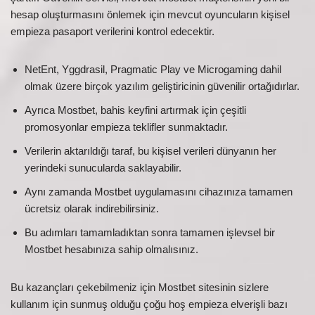
hesap oluşturmasını önlemek için mevcut oyuncuların kişisel
empieza pasaport verilerini kontrol edecektir.
NetEnt, Yggdrasil, Pragmatic Play ve Microgaming dahil
olmak üzere birçok yazılım geliştiricinin güvenilir ortağıdırlar.
Ayrıca Mostbet, bahis keyfini artırmak için çeşitli
promosyonlar empieza teklifler sunmaktadır.
Verilerin aktarıldığı taraf, bu kişisel verileri dünyanın her
yerindeki sunucularda saklayabilir.
Aynı zamanda Mostbet uygulamasını cihazınıza tamamen
ücretsiz olarak indirebilirsiniz.
Bu adımları tamamladıktan sonra tamamen işlevsel bir
Mostbet hesabınıza sahip olmalısınız.
Bu kazançları çekebilmeniz için Mostbet sitesinin sizlere
kullanım için sunmuş olduğu çoğu hoş empieza elverişli bazı