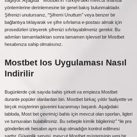
sağlıyor. Aşağıda” “Mostbet’in Türkiye’deki mevcut finansal
yöntemlerine derinlemesine bir genel bakış bulunmaktadır.
Şifrenizi unutursanız, “Şifremi Unuttum” veya benzer bir
bağlantıya tıklayarak ve şifre sıfırlama e-postası almak için
prosedürleri izleyerek şifrenizi sıfırlayabilmeniz gerekir. Bu
adımları tamamladıktan sonra tamamen işlevsel bir Mostbet
hesabınıza sahip olmalısınız.
Mostbet Ios Uygulaması Nasıl
Indirilir
Bugünlerde çok sayıda bahis şirketi va empieza Mostbet
durante popüler olanlardan biri. Mostbet birkaç yıldır faaliyette ve
birçok müşterinin güvenini kazanmayı başardı. Aşağıdaki
tabloda, Most bet çevrimiçi bahis için mevcut olan sporları, ligleri
ve turnuvaları bulabilirsiniz. Bu sebeple kimlik bilgileriniz” “ile pra
gönderilecek hesabın aynı olup olmadığın kontrol edilmesi
şarttır. Güvenlik servisi, mevcut Mostbet müşterisinin yeni bir