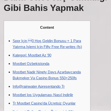
Gibi Bahis Yapmak
Content
Spor Için 0 Hoş Geldin Bonusu + 1 Para
Yatırma Işlemi Için Fifty Free Re-writes (fs)
Kategori: Mostbet Az 90
Mostbet Ozbekistonda
Mostbet Nadir Ninety Days Azərbaycanda
Bukmeker Və Casino Bonus 550+250fs
Info@rainwater Apresentando Tr
Mostbet Ios Uygulaması Nasıl Indirilir
Tr Mostbet Casino’da Ücretsiz Oyunlar