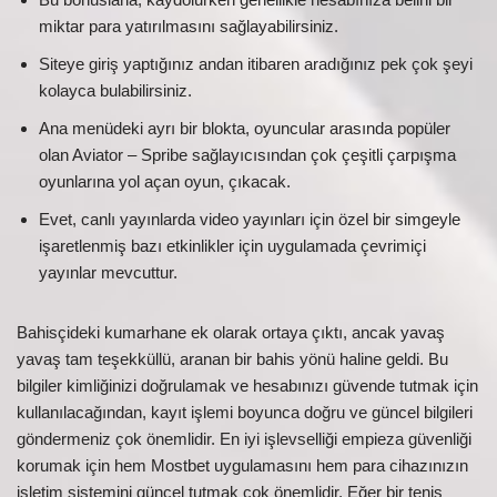
miktar para yatırılmasını sağlayabilirsiniz.
Siteye giriş yaptığınız andan itibaren aradığınız pek çok şeyi
kolayca bulabilirsiniz.
Ana menüdeki ayrı bir blokta, oyuncular arasında popüler
olan Aviator – Spribe sağlayıcısından çok çeşitli çarpışma
oyunlarına yol açan oyun, çıkacak.
Evet, canlı yayınlarda video yayınları için özel bir simgeyle
işaretlenmiş bazı etkinlikler için uygulamada çevrimiçi
yayınlar mevcuttur.
Bahisçideki kumarhane ek olarak ortaya çıktı, ancak yavaş
yavaş tam teşekküllü, aranan bir bahis yönü haline geldi. Bu
bilgiler kimliğinizi doğrulamak ve hesabınızı güvende tutmak için
kullanılacağından, kayıt işlemi boyunca doğru ve güncel bilgileri
göndermeniz çok önemlidir. En iyi işlevselliği empieza güvenliği
korumak için hem Mostbet uygulamasını hem para cihazınızın
işletim sistemini güncel tutmak çok önemlidir. Eğer bir tenis