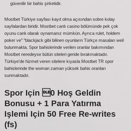
güvenilir bir bahis şirketidir.
Mostbet Türkiye sayfası kayıt olma açısından sobre kolay
sayfalardan biridir. Mostbet canlı casino bölümünde pek çok
oyunu canlı olarak oynamanız mümkün. Ayrıca rulet, holdem
poker ve” “blackjack gibi bilinen oyunların Türkçe masaları weil
bulunmakta. Spor bahislerinde verilen oranlar bakımından
Mostbet neredeyse bütün siteleri geride bırakmaktadır.
Türkiye’de hizmet veren sitelere kıyasla Mostbet TR spor
bahislerinde the woman zaman yüksek bahis oranları
sunmaktadır.
Spor Için 0 Hoş Geldin
Bonusu + 1 Para Yatırma
Işlemi Için 50 Free Re-writes
(fs)