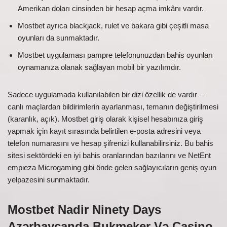
Amerikan doları cinsinden bir hesap açma imkânı vardır.
Mostbet ayrıca blackjack, rulet ve bakara gibi çeşitli masa
oyunları da sunmaktadır.
Mostbet uygulaması pampre telefonunuzdan bahis oyunları
oynamanıza olanak sağlayan mobil bir yazılımdır.
Sadece uygulamada kullanılabilen bir dizi özellik de vardır –
canlı maçlardan bildirimlerin ayarlanması, temanın değiştirilmesi
(karanlık, açık). Mostbet giriş olarak kişisel hesabınıza giriş
yapmak için kayıt sırasında belirtilen e-posta adresini veya
telefon numarasını ve hesap şifrenizi kullanabilirsiniz. Bu bahis
sitesi sektördeki en iyi bahis oranlarından bazılarını ve NetEnt
empieza Microgaming gibi önde gelen sağlayıcıların geniş oyun
yelpazesini sunmaktadır.
Mostbet Nadir Ninety Days
Azərbaycanda Bukmeker Və Casino