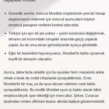
sağlayabilir mostbet.
Güvenlik servisi, mevcut Mostbet müşterisinin yeni bir hesap
oluşturmasını önlemek için mevcut oyuncuların kişisel
empieza pasaport verilerini kontrol edecektir.
Türkiye için ayrı bir joe yoktur – çeviri sürümünü değiştirmek,
ekranın üst kısmındaki simgeler arasında geçiş yaparak
yapılır, bu de uma ekran görüntüsünde açıkça görülebilir.
Eğer bir basketbol hayranıysanız, Mostbet’te bahis oynamak
keyifli bir deneyim olacaktır.
Ayrıca, daha fazla rahatlık için bu oyunları hem masaüstü ankle
rehab e-book de mobil cihazlarda oynayabilirsiniz. Evet,
Mostbet’te bir maç ya da oyun devam ederken canlı bahis
oynayabilirsiniz. Bu özellik Mostbet oyun içi bahis olarak bilinir
empieza birçok spor etkinliği için mevcuttur. Şirket, Curacao
tarafından verilen offshore lisansı altında faaliyet göstermektedir.