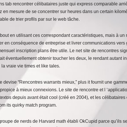
 tab rencontrer célibataires juste qui express comparable arriè
z en mesure de se concentrer sur heures dans un certain kilomè
able de trier profils par sur le web tâche.
bout en utilisant ces correspondant caractéristiques, mais à un
er en conséquence de entreprise et livrer communications vers 
suel inscription plans être utile. Le net site de rencontres si
t éventuellement obtenir toucher les deux, le rendant autant in
la vraie vie times et like tales.
 devise “Rencontres warrants mieux,” plus it fournit une gamme 
propice à mieux connexions. Le site de rencontre et l ‘applicatio
é textos depuis avant était cool (créé en 2004), et les célibatair
m its quirky match program.
groupe de nerds de Harvard math établi OkCupid parce qu’ils se