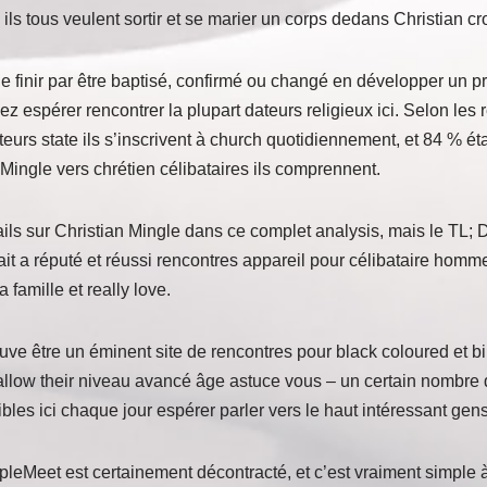
ls tous veulent sortir et se marier un corps dedans Christian c
e finir par être baptisé, confirmé ou changé en développer un prof
z espérer rencontrer la plupart dateurs religieux ici. Selon les 
eurs state ils s’inscrivent à church quotidiennement, et 84 % éta
ingle vers chrétien célibataires ils comprennent.
ils sur Christian Mingle dans ce complet analysis, mais le TL; 
ait a réputé et réussi rencontres appareil pour célibataire homm
 famille et really love.
ve être un éminent site de rencontres pour black coloured et bir
allow their niveau avancé âge astuce vous – un certain nombre
ibles ici chaque jour espérer parler vers le haut intéressant gens
leMeet est certainement décontracté, et c’est vraiment simple à 