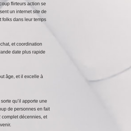
up flirteurs action se
sent un internet site de
t folks dans leur temps
 chat, et coordination
rande date plus rapide
t âge, et il excelle à
sorte qu’il apporte une
oup de personnes en fait
2 complet décennies, et
venir.