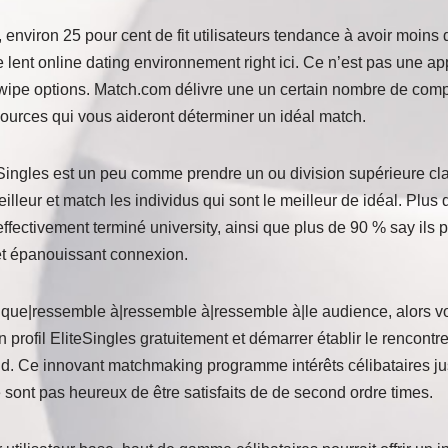
 environ 25 pour cent de fit utilisateurs tendance à avoir moins 
 lent online dating environnement right ici. Ce n’est pas une a
swipe options. Match.com délivre une un certain nombre de compat
sources qui vous aideront déterminer un idéal match.
Singles est un peu comme prendre un ou division supérieure cla
eilleur et match les individus qui sont le meilleur de idéal. Plu
ffectivement terminé university, ainsi que plus de 90 % say ils 
et épanouissant connexion.
 que|ressemble à|ressemble à|ressemble à|le audience, alors 
 profil EliteSingles gratuitement et démarrer établir le rencontre
. Ce innovant matchmaking programme intérêts célibataires just
sont pas heureux de être satisfaits de de second ordre times.