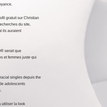
royance.
il gratuit sur Christian
recherches du site,
t ils auraient
DR serait que
es et femmes juste qui
acial singles depuis the
 de adolescents
.
utiliser la look