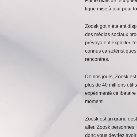
Par le biais de le top-ti
ligne mise à jour pour t
Zoosk got n’étaient dis
des médias sociaux prog
prévoyaient exploiter l’e
connus caractéristiques (
rencontres.
De nos jours, Zoosk est
plus de 40 millions util
expérimenté célibataire 
moment.
Zoosk est un grand desti
aller. Zoosk personnes l
donc vous devriez avoi