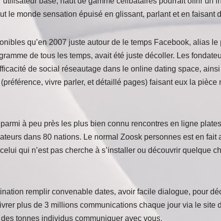
er utilisateur base, haut de gamme célibataires pourrait offrir un 
out le monde sensation épuisé en glissant, parlant et en faisant
ponibles qu’en 2007 juste autour de le temps Facebook, alias le
ramme de tous les temps, avait été juste décoller. Les fondate
fficacité de social réseautage dans le online dating space, ainsi i
préférence, vivre parler, et détaillé pages) faisant eux la pièce
 parmi à peu près les plus bien connu rencontres en ligne plate
isateurs dans 80 nations. Le normal Zoosk personnes est en fait 
celui qui n’est pas cherche à s’installer ou découvrir quelque c
nation remplir convenable dates, avoir facile dialogue, pour dé
ivrer plus de 3 millions communications chaque jour via le site 
r des tonnes individus communiquer avec vous.