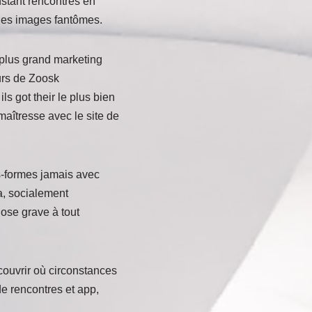
instant rencontres en
 des images fantômes.
 plus grand marketing
urs de Zoosk
ls got their le plus bien
 maîtresse avec le site de
s-formes jamais avec
a, socialement
hose grave à tout
couvrir où circonstances
de rencontres et app,