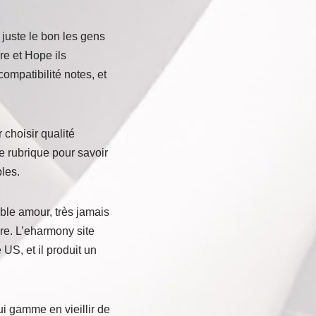
juste le bon les gens
e et Hope ils
ompatibilité notes, et
choisir qualité
e rubrique pour savoir
bles.
ble amour, très jamais
ure. L’eharmony site
 US, et il produit un
ui gamme en vieillir de