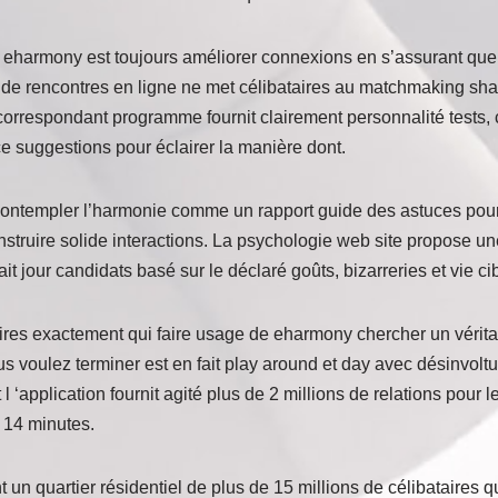
e eharmony est toujours améliorer connexions en s’assurant que 
de rencontres en ligne ne met célibataires au matchmaking shar
correspondant programme fournit clairement personnalité tests, c
e suggestions pour éclairer la manière dont.
ntempler l’harmonie comme un rapport guide des astuces pour 
struire solide interactions. La psychologie web site propose un
t jour candidats basé sur le déclaré goûts, bizarreries et vie ci
aires exactement qui faire usage de eharmony chercher un vérita
ous voulez terminer est en fait play around et day avec désinvolt
 l ‘application fournit agité plus de 2 millions de relations pour le
 14 minutes.
t un quartier résidentiel de plus de 15 millions de célibataires q