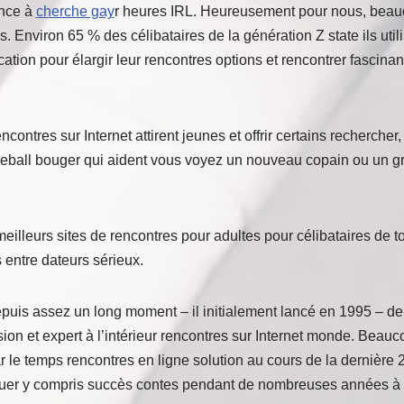
ance à
cherche gay
r heures IRL. Heureusement pour nous, beauco
s. Environ 65 % des célibataires de la génération Z state ils utili
ation pour élargir leur rencontres options et rencontrer fascinan
ontres sur Internet attirent jeunes et offrir certains rechercher,
aseball bouger qui aident vous voyez un nouveau copain ou un g
lleurs sites de rencontres pour adultes pour célibataires de tou
s entre dateurs sérieux.
uis assez un long moment – il initialement lancé en 1995 – de 
on et expert à l’intérieur rencontres sur Internet monde. Beauc
 le temps rencontres en ligne solution au cours de la dernière 
inuer y compris succès contes pendant de nombreuses années à 