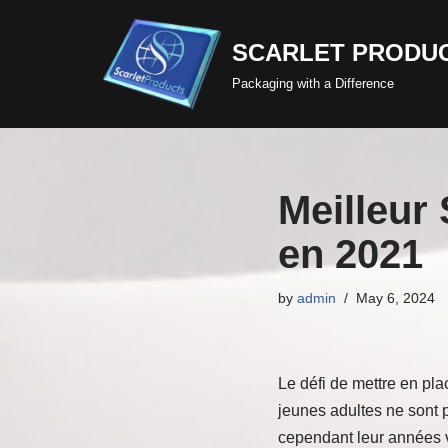
SCARLET PRODUC
Skip
to
Packaging with a Difference
content
Meilleur
en 2021
by
admin
May 6, 2024
Le défi de mettre en plac
jeunes adultes ne sont p
cependant leur années va