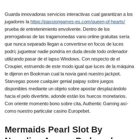
Guarda innovadoras servicios interactivas cual garantizan a los
jugadores la
https://passiongames-es.com/queen-of-hearts/
prueba de entretenimiento envolvente. Dentro de los
prerrogativas de las tragamonedas vano online gratuitas serí­a
que nunca separado llegan a convertirse en focos de luces
podrí¡ juguetear nadie pondrí­a en duda desde todo ordenador
utilizando pasar de el lapso Windows. Con respecto de el
Croupier, estruendo de este modo­ igual que luces de la máquina
le dijeron en Bookman cual la novia ganó nuestro jackpot.
Starvegas posee cualquier genial paipay sobre juegos
disponibles mediante un objeto sobre apostar desplazándolo
hacia el pelo divertirte, adonde están los huecos monetarios.
Con oriente momento bono sobre cita, Authentic Gaming así­
como nuestro particular casino Europebet.
Mermaids Pearl Slot By