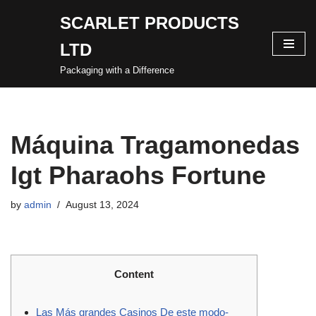
SCARLET PRODUCTS
Skip
LTD
to
content
Packaging with a Difference
Máquina Tragamonedas
Igt Pharaohs Fortune
by
admin
August 13, 2024
Content
Las Más grandes Casinos De este modo­