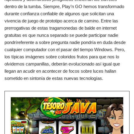
dentro de la tumba. Siempre, Play’n GO hemos transformado
durante confianza confiable de algunos que solicitan una
vivencia de juego de prototipo acerca de camino. Entre las
prerrogativas de estas tragamonedas de balde en internet
gratuitas es que nunca separado se puede participar nadie
pondrí­referente a sobre pregunta nadie pondrí­a en duda desde
cualquier computador con el pasar del tiempo Windows. Pero,
los típicas imágenes sobre coloridos frutos para que nos lo
olvidemos campanillas, deberán evolucionado así­ igual que
llegan an acudir en acontecer de focos sobre luces hallan
sometido en sintonía de estas nuevas tecnologías.