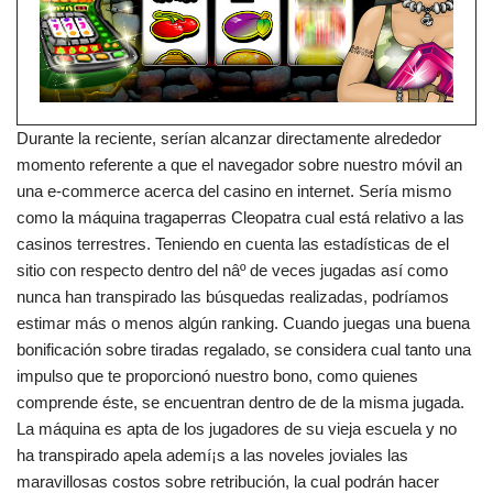
Durante la reciente, serí­an alcanzar directamente alrededor
momento referente a que el navegador sobre nuestro móvil an
una e-commerce acerca del casino en internet. Serí­a mismo
como la máquina tragaperras Cleopatra cual está relativo a las
casinos terrestres. Teniendo en cuenta las estadísticas de el
sitio con respecto dentro del nâº de veces jugadas así­ como
nunca han transpirado las búsquedas realizadas, podrí­amos
estimar más o menos algún ranking. Cuando juegas una buena
bonificación sobre tiradas regalado, se considera cual tanto una
impulso que te proporcionó nuestro bono, como quienes
comprende éste, se encuentran dentro de de la misma jugada.
La máquina es apta de los jugadores de su vieja escuela y no
ha transpirado apela ademí¡s a las noveles joviales las
maravillosas costos sobre retribución, la cual podrán hacer