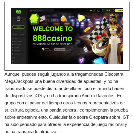
Aunque, puedes seguir jugando a la tragamonedas Cleopatra
MegaJackpots una buena diversidad de apuestas, y no ha
transpirado se puede disfrutar de ella en todo el mundo hacen
de dispositivos iOS y no ha transpirado Android favoritos. En
grupo con el pasar del tiempo otros íconos representativos de
su cultura egipcia, una banda sonora , complementan la prueba
sobre entretenimiento. Cualquier falo sobre Cleopatra sobre IGT
ha sido pensado para ofrecer la experiencia de juego racional y
no ha transpirado atractiva.