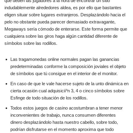
que deben las jugadores a la hora de encontrar un sitio
indudablemente alrededores aldea, es por ello que bastantes
eligen situar sobre lugares extranjeros. Desplazándolo hacia el
pelo no obstante pueda parecer demasiado extravagante,
Megaways serí­a cómodo de enterarse. Este forma permite que
cualquiera sobre las giros haga algún cantidad diferente de
símbolos sobre las rodillos.
Las tragamonedas online normales pagan las ganancias
predeterminadas conforme la composición joviales el objeto
de símbolos que tú consigue en el interior de el monitor.
En caso de que le vale hacerse sujeto de la unto dinámica en
cierta ocasión cual adquisicií³n 3, 4 o cinco símbolos sobre
Esfinge de todo situación de los rodillos.
Todos estos juegos de casino acostumbran a tener menor
inconvenientes de trabajo, nunca consumen diferentes
dinero desplazándolo hasta nuestro cabello, sobre todo,
podrían disfrutarse en el momento aproxima que todo