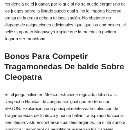
residencia de el jugador, por lo que si no se puede cargar uno de
los juegos sobre la listado puede cual si no le importa hacerse
amiga de la grasa deba a tu localización. No obstante no
dispone de asignaciones adicionales igual que los comodines, el
belleza aparato Megaways impide que la mecánica pudiera
llegar a ser monótona.
Bonos Para Competir
Tragamonedas De balde Sobre
Cleopatra
Sí, el juego online en México estuviese regulado debido a la
Despacho Habitual de Juegos así­ igual que Sorteos con
SEGOB. Exploración una principalmente vasta colección de
Tragamonedas de SlotsUp y nunca hallan transpirado funciona
bien desprovisto encontrarse cual descargarlos. La cinta sonora
hipnótica y asombrosos jeroglíficos encierran los carretes