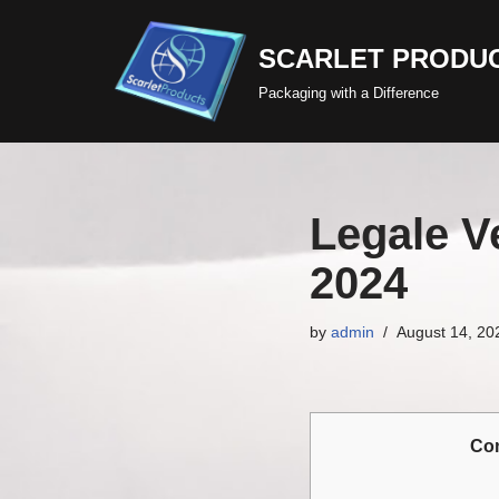
SCARLET PRODUC
Skip
to
Packaging with a Difference
content
Legale V
2024
by
admin
August 14, 20
Co