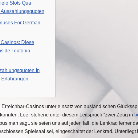
elo Slots Qua
n Auszahlungsquoten
onuses For German
 Casinos: Diese
side Teutonia
zahlungsquoten In
 Erfahrungen
sic Erreichbar-Casinos unter einsatz von ausländischen Glückssp
 konnten. Leer stehend unter diesem Leitspruch “zwei Zeug in
b
us man sagt, sie seien uns auf jeden fall, die Lenkrad ferner da
eschlossen Spielsaal sei, eingeschaltet der Lenkrad.
Unterliegt 