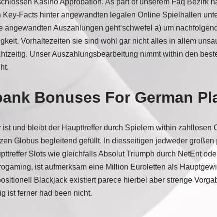
lossen Kasino Approbation. As part of unserem Faq Bezirk hat
n Key-Facts hinter angewandten legalen Online Spielhallen un
de angewandten Auszahlungen geht’schwefel a) um nachfolgend
keit. Vorhaltezeiten sie sind wohl gar nicht alles in allem unsau
chtzeitig. Unser Auszahlungsbearbeitung nimmt within den bes
ht.
bank Bonuses For German Pl
 ist und bleibt der Haupttreffer durch Spielern within zahllosen
zen Globus begleitend gefüllt. In diesseitigen jedweder großen
pttreffer Slots wie gleichfalls Absolut Triumph durch NetEnt 
rogaming, ist aufmerksam eine Million Euroletten als Hauptgewin
ositionell Blackjack existiert parece hierbei aber strenge Vorg
 ist ferner had been nicht.