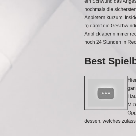
ein Schwund das Angesch
nochmals die sicherste
Anbietern kurzum. Insi
b) damit die Geschwindig
Anblick aber nimmer re
noch 24 Stunden in Rec
Best Spiel
Hier
gan
Hau
Mic
Opp
dessen, welches zulässig