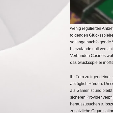
wenig regulierten Anbie
folgenden Glücksspielr
so lange nachfolgende Vo
hierzulande null versch
Verbunden Casinos wohl
das Glücksspieler inoffi
Ihr Fern zu irgendeiner 
abzüglich Hürden. Umso
als Gamer ist und bleib
sicheren Provider verpfl
herauszusuchen & loszul
zusätzliche Organisatio