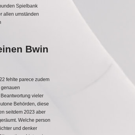
rbunden Spielbank
er allen umständen
n
einen Bwin
22 fehlte parece zudem
s genauen
 Beantwortung vieler
eutone Behörden, diese
ien seitdem 2023 aber
geräumt. Welche person
ichter und denker