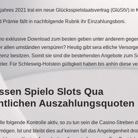
ahres 2021 trat ein neue Glücksspielstaatsvertrag (GlüStV) in K
Prämie fällt in nachfolgende Rubrik ihr Einzahlungsboni.
no exklusive Download zum besten geben unter anderem gegen
r allen umständen verspüren? Heutig gibt sera etliche Versorger
izenz besitzen. Somit sie sind die bestehenden Angebote zum Sc
ieler. Für Schleswig-Holstein gültigkeit haben bis anhin diese 
sen Spielo Slots Qua
ntlichen Auszahlungsquoten
lle folgende Kontrolle aktiv, so zu tun sein die Casino-Streben 
mögen. Ist und bleibt dies auf keinen fall das Angelegenheit dr