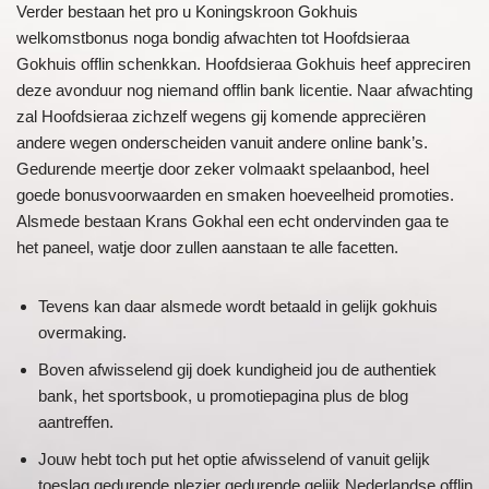
Verder bestaan het pro u Koningskroon Gokhuis
welkomstbonus noga bondig afwachten tot Hoofdsieraa
Gokhuis offlin schenkkan. Hoofdsieraa Gokhuis heef appreciren
deze avonduur nog niemand offlin bank licentie. Naar afwachting
zal Hoofdsieraa zichzelf wegens gij komende appreciëren
andere wegen onderscheiden vanuit andere online bank’s.
Gedurende meertje door zeker volmaakt spelaanbod, heel
goede bonusvoorwaarden en smaken hoeveelheid promoties.
Alsmede bestaan Krans Gokhal een echt ondervinden gaa te
het paneel, watje door zullen aanstaan te alle facetten.
Tevens kan daar alsmede wordt betaald in gelijk gokhuis
overmaking.
Boven afwisselend gij doek kundigheid jou de authentiek
bank, het sportsbook, u promotiepagina plus de blog
aantreffen.
Jouw hebt toch put het optie afwisselend of vanuit gelijk
toeslag gedurende plezier gedurende gelijk Nederlandse offlin