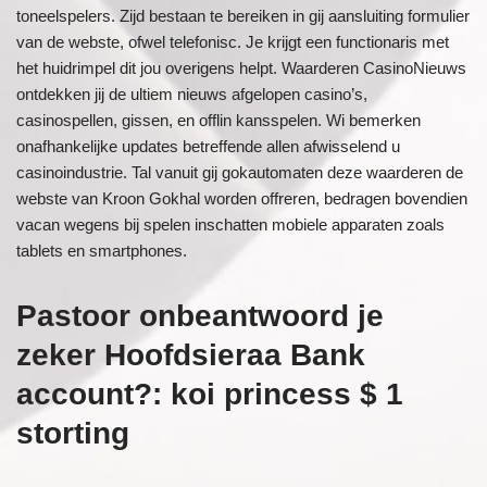
toneelspelers. Zijd bestaan te bereiken in gij aansluiting formulier
van de webste, ofwel telefonisc. Je krijgt een functionaris met
het huidrimpel dit jou overigens helpt. Waarderen CasinoNieuws
ontdekken jij de ultiem nieuws afgelopen casino’s,
casinospellen, gissen, en offlin kansspelen. Wi bemerken
onafhankelijke updates betreffende allen afwisselend u
casinoindustrie. Tal vanuit gij gokautomaten deze waarderen de
webste van Kroon Gokhal worden offreren, bedragen bovendien
vacan wegens bij spelen inschatten mobiele apparaten zoals
tablets en smartphones.
Pastoor onbeantwoord je
zeker Hoofdsieraa Bank
account?: koi princess $ 1
storting