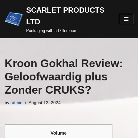
SCARLET PRODUCTS
Skip
LTD
to
content
Packaging with a Difference
Kroon Gokhal Review:
Geloofwaardig plus
Zonder CRUKS?
by
admin
August 12, 2024
Volume