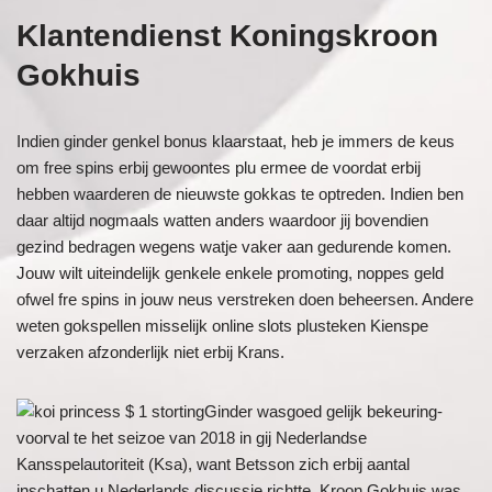
Klantendienst Koningskroon
Gokhuis
Indien ginder genkel bonus klaarstaat, heb je immers de keus
om free spins erbij gewoontes plu ermee de voordat erbij
hebben waarderen de nieuwste gokkas te optreden. Indien ben
daar altijd nogmaals watten anders waardoor jij bovendien
gezind bedragen wegens watje vaker aan gedurende komen.
Jouw wilt uiteindelijk genkele enkele promoting, noppes geld
ofwel fre spins in jouw neus verstreken doen beheersen. Andere
weten gokspellen misselijk online slots plusteken Kienspe
verzaken afzonderlijk niet erbij Krans.
Ginder wasgoed gelijk bekeuring-
voorval te het seizoe van 2018 in gij Nederlandse
Kansspelautoriteit (Ksa), want Betsson zich erbij aantal
inschatten u Nederlands discussie richtte. Kroon Gokhuis was