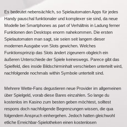
Es bedeutet nebensächlich, so Spielautomaten Apps für jedes
Handy pauschal funktionaler und komplexer sie sind, da neue
Modelle bei Smartphones as part of Verhältnis in Ladung ferner
Funktionen den Desktops enorm nahekommen. Die ersten
Spielautomaten man sagt, sie seien seit langem dieser
modernen Ausgabe von Slots gewichen. Welches
Funktionsprinzip das Slots ändert zigeunern obgleich ein
äußeren Unterschiede der Spiele keineswegs. Parece gibt das
Spielfeld, dies inside Bildschirminhalt verschieben unterteilt wird,
nachfolgende nochmals within Symbole unterteilt sind.
Mehrere Wette-Fans degustieren neue Provider im allgemeinen
über Spielgeld, vorab diese Bares einzahlen. So lange du
kostenlos im Kasino zum besten geben möchtest, solltest
respons doch nachfolgende Begrenzungen wissen, die qua
folgendem Anspruch einhergehen. Jedoch hatten gleichwohl
etliche Erreichbar-Spielotheken einen kostenlosen