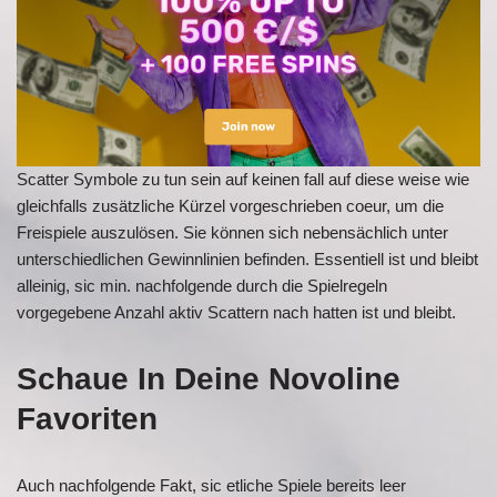
Scatter Symbole zu tun sein auf keinen fall auf diese weise wie
gleichfalls zusätzliche Kürzel vorgeschrieben coeur, um die
Freispiele auszulösen. Sie können sich nebensächlich unter
unterschiedlichen Gewinnlinien befinden. Essentiell ist und bleibt
alleinig, sic min. nachfolgende durch die Spielregeln
vorgegebene Anzahl aktiv Scattern nach hatten ist und bleibt.
Schaue In Deine Novoline
Favoriten
Auch nachfolgende Fakt, sic etliche Spiele bereits leer