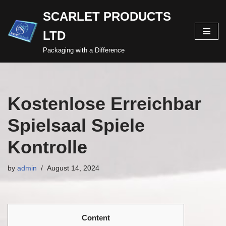
SCARLET PRODUCTS
Skip
LTD
to
content
Packaging with a Difference
Kostenlose Erreichbar
Spielsaal Spiele
Kontrolle
by
admin
August 14, 2024
Content