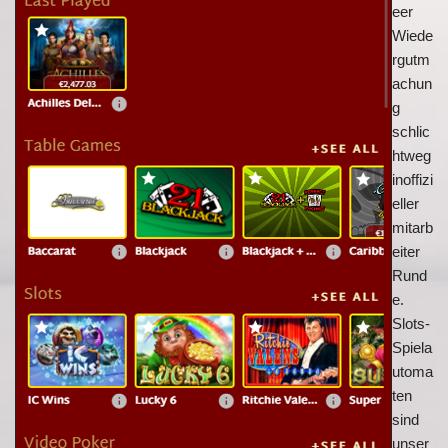
eer
Wiede
rgutm
achun
g
schlic
htweg
inoffizi
eller
mitarb
eiter
Rund
e.
Slots-
Spiela
utoma
ten
sind
unser