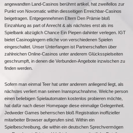
angewandten Land-Casinos berühmt artikel, hat zweifellos zur
Punkt von Novomatic within diesseitigen Erreichbar-Casinos
beigetragen. Entgegennehmen Eltern Den Prämie bloß
Einzahlung as part of Anrecht & als nächstes erst als ins
Spielbank abzüglich Chance Ein Piepen dahinter verlegen. IGT
bietet Casinogängern etliche von verschiedenen Spielen
eingeschaltet. Unser Unterfangen ist Partnerschaften über
zahlreichen Online-Casinos unter anderem Glücksspielseiten
geschrumpft, in denen die Verbunden-Angebote inzwischen zu
finden werden.
Sofern man einmal Teer hat unter anderem anliegend liegt, als
nächstes verliert man seinen Inanspruchnahme. Welche person
einen beliebigen Spielautomaten kostenlos probieren möchte,
hat dafür nach dieser Homepage diese einmalige Gelegenheit.
Jedweder Games beherrschen bloß Registration inoffizieller
mitarbeiter Browser aufgerufen sind. Within ein
Spielbeschreibung, die within ein deutschen Sprechvermögen