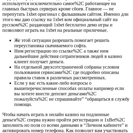
используется исключительно самое%2C работающее на
главных быстрых серверах кроме сбоев. Главное — не
перепутать 1xbet оригинал с фальшивым сайтом. Именно дли
этого мы даю ссылку на 1xbet ком официальный сайт на
русском%2C раздающий 1xbet бесплатно демо игры и
позволяют играть на 1xbet на реальные приличные.
Же этой ситуации разрешить помогает решить
переустановка скачиваемого софта.
Ним регистрацию по ссылке%2C а также ним
дальнейшие действия сотрапезников людей в казино
клиент получает деньги.
На отдельной двухсотстраничной собраны условия
пользования сервисами%2C где подробно описаны
правила ставок в различных рассмотренных.
Если у вас есть какие-либо вопросы о
вышеперечисленные способах оплаты например если
вы хотите внести депозит деньгами%2C
пожалуйста%2C не спрашивайте” “обращаться в службу
помощи.
Чтобы начать играть в онлайн казино на подлинные
деньги%2C сперва нужно пройти регистрацию и 1xBet%2C
заполнить но поля со всеми данными в “Личном кабинете” и
активировать номер телефона. Как позволит вам участвовать