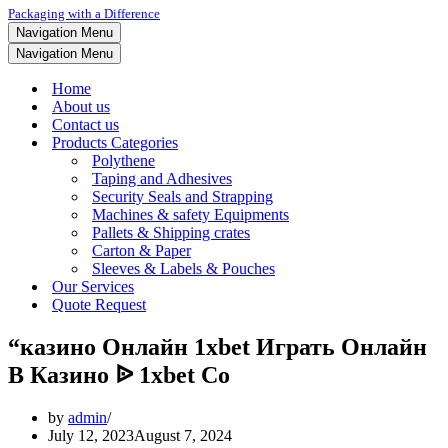
Packaging with a Difference
Navigation Menu
Navigation Menu
Home
About us
Contact us
Products Categories
Polythene
Taping and Adhesives
Security Seals and Strapping
Machines & safety Equipments
Pallets & Shipping crates
Carton & Paper
Sleeves & Labels & Pouches
Our Services
Quote Request
“казино Онлайн 1xbet Играть Онлайн
В Казино ᐉ 1xbet Co
by
admin
July 12, 2023
August 7, 2024