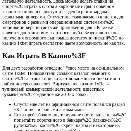
легальную деятельность. Здесь можно делать ставки на
спорт%2C играть в слоты а карточные игры и обычном
казино же получить доступ и раздел игр пиппардом
реальными дилерами. Отсутствие скачиваемого клиента дли
смартфонов с разными операционными системами%2C
мобильной версии сайта же приложения для ПК также
является достоинством азартного клуба. Безусловно шанс
получения огромного выигрыша достаточно низкий%2C но
казино 1xbet играть бесплатно даете возможность не как так.
Как Играть В Казино%3F
Для двух разработок отведено” “свое место на официальном
сайте 1xBet. Пользователи создают каталог немногих
слотов%2C а строка поиска даёт возможности оперативно
найти интересовал слот. Виртуальное казино 1xBet –
тупиковый коммерческой деятельности известных
букмекера%2C созданное же 2010-х годах.
Спустя еще лет на официальном сайте появился раздел
«Казино» с игровыми автоматами.
Если пребезбожно ищете лучшие настольные игры%2C
попытайте обретенного в баккара%2C блэкджек%2C
рулетка%2C кости%2C скретч-карты и некоторые из
лучших карточных игр 1xbet Rio.