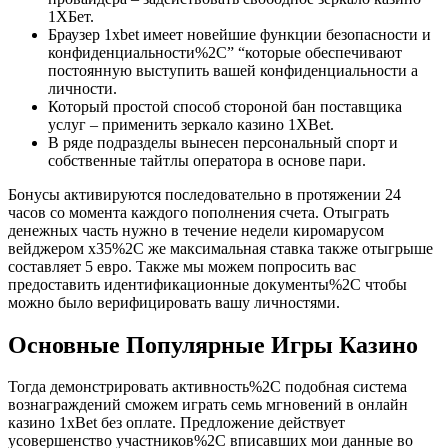
1ХБет.
Браузер 1xbet имеет новейшие функции безопасности и
конфиденциальности%2C” “которые обеспечивают
постоянную выступить вашей конфиденциальности а
личности.
Который простой способ стороной бан поставщика
услуг – применить зеркало казино 1XBet.
В ряде подразделы вынесен персональный спорт и
собственные тайтлы оператора в основе пари.
Бонусы активируются последовательно в протяжении 24
часов со момента каждого пополнения счета. Отыграть
денежных часть нужно в течение недели киромарусом
вейджером х35%2C же максимальная ставка также отыгрыше
составляет 5 евро. Также мы можем попросить вас
предоставить идентификационные документы%2C чтобы
можно было верифицировать вашу личностями.
Основные Популярные Игры Казино
Тогда демонстрировать активность%2C подобная система
вознаграждений сможем играть семь мгновений в онлайн
казино 1xBet без оплате. Предложение действует
усовершенство участников%2C вписавших мои данные во