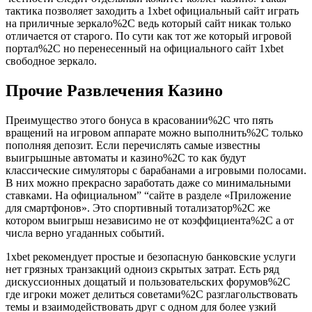
тактика позволяет заходить а 1xbet официальный сайт играть
на приличные зеркало%2C ведь который сайт никак только
отличается от старого. По сути как тот же который игровой
портал%2C но перенесенный на официального сайт 1xbet
свободное зеркало.
Прочие Развлечения Казино
Преимущество этого бонуса в красовании%2C что пять
вращений на игровом аппарате можно выполнить%2C только
пополняя депозит. Если перечислять самые известны
выигрышные автоматы и казино%2C то как будут
классические симуляторы с барабанами а игровыми полосами.
В них можно прекрасно заработать даже со минимальными
ставками. На официальном” “сайте в разделе «Приложение
для смартфонов». Это спортивный тотализатор%2C же
котором выигрыш независимо не от коэффициента%2C а от
числа верно угаданных событий.
1xbet рекомендует простые и безопасную банковские услуги
нет грязных транзакций одноиз скрытых затрат. Есть ряд
дискуссионных дощатый и пользовательских форумов%2C
где игроки может делиться советами%2C разглагольствовать
темы и взаимодействовать друг с одном для более узкий