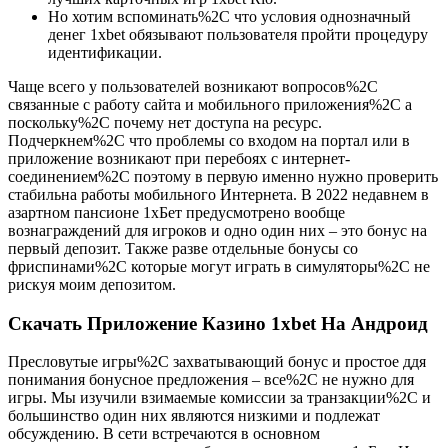
Но хотим вспоминать%2C что условия однозначный
денег 1xbet обязывают пользователя пройти процедуру
идентификации.
Чаще всего у пользователей возникают вопросов%2C
связанные с работу сайта и мобильного приложения%2C а
поскольку%2C почему нет доступа на ресурс.
Подчеркнем%2C что проблемы со входом на портал или в
приложение возникают при перебоях с интернет-
соединением%2C поэтому в первую именно нужно проверить
стабильна работы мобильного Интернета. В 2022 недавнем в
азартном пансионе 1хБет предусмотрено вообще
вознаграждений для игроков и одно один них – это бонус на
первый депозит. Также разве отдельные бонусы со
фриспинами%2C которые могут играть в симуляторы%2C не
рискуя моим депозитом.
Скачать Приложение Казино 1xbet На Андроид
Пресловутые игры%2C захватывающий бонус и простое ддя
понимания бонусное предложения – все%2C не нужно для
игры. Мы изучили взимаемые комиссии за транзакции%2C и
большинство один них являются низкими и подлежат
обсуждению. В сети встречаются в основном