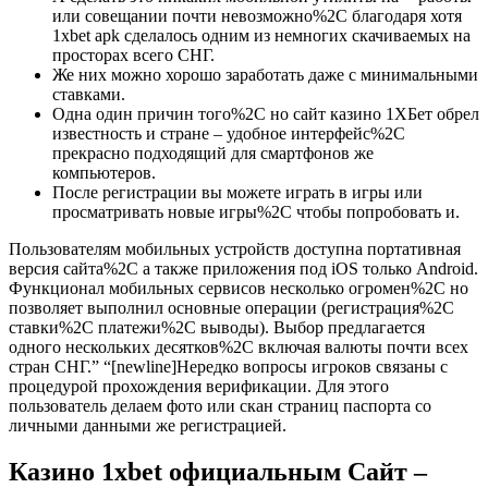
или совещании почти невозможно%2C благодаря хотя
1xbet apk сделалось одним из немногих скачиваемых на
просторах всего СНГ.
Же них можно хорошо заработать даже с минимальными
ставками.
Одна один причин того%2C но сайт казино 1ХБет обрел
известность и стране – удобное интерфейс%2C
прекрасно подходящий для смартфонов же
компьютеров.
После регистрации вы можете играть в игры или
просматривать новые игры%2C чтобы попробовать и.
Пользователям мобильных устройств доступна портативная
версия сайта%2C а также приложения под iOS только Android.
Функционал мобильных сервисов несколько огромен%2C но
позволяет выполнил основные операции (регистрация%2C
ставки%2C платежи%2C выводы). Выбор предлагается
одного нескольких десятков%2C включая валюты почти всех
стран СНГ.” “[newline]Нередко вопросы игроков связаны с
процедурой прохождения верификации. Для этого
пользователь делаем фото или скан страниц паспорта со
личными данными же регистрацией.
Казино 1xbet официальным Сайт –