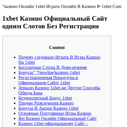
“казино Онлайн 1xbet Играть Онлайн В Казино ᐉ 1xbet Com
1xbet Казино Официальный Сайт
одним Слотов Без Регистрации
Content
Почему следовало Играть В Игры Казино
На 1xbet
Бесплатные Слоты В Демо-режиме
Бонусы” “[newline]казино 1хбет
Регистрационная Процедура в
Официальном Сайте 1xbet
Зеркало Казино 1xbet же Другие Способы
Обхода Бана
Бездепозитный Бонус 1xbet
Прочие Развлечения Казино
Бонусы И Акции Казино 1xbet
Основные Популярные Игры Казино
Bet Казино Онлайн Официальный Сайт
Казино 1xbet официальному Сайт –