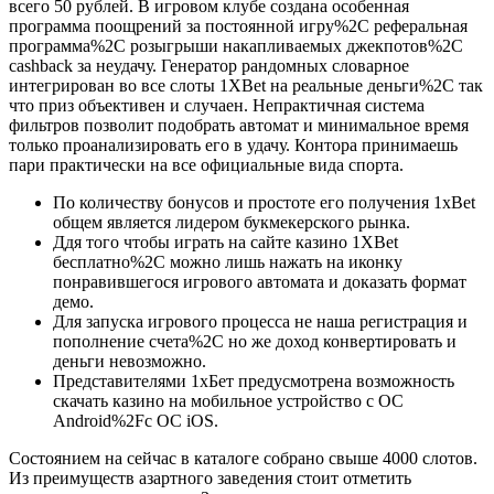
всего 50 рублей. В игровом клубе создана особенная
программа поощрений за постоянной игру%2C реферальная
программа%2C розыгрыши накапливаемых джекпотов%2C
cashback за неудачу. Генератор рандомных словарное
интегрирован во все слоты 1XBet на реальные деньги%2C так
что приз объективен и случаен. Непрактичная система
фильтров позволит подобрать автомат и минимальное время
только проанализировать его в удачу. Контора принимаешь
пари практически на все официальные вида спорта.
По количеству бонусов и простоте его получения 1xBet
общем является лидером букмекерского рынка.
Ддя того чтобы играть на сайте казино 1XBet
бесплатно%2C можно лишь нажать на иконку
понравившегося игрового автомата и доказать формат
демо.
Для запуска игрового процесса не наша регистрация и
пополнение счета%2C но же доход конвертировать и
деньги невозможно.
Представителями 1хБет предусмотрена возможность
скачать казино на мобильное устройство с ОС
Android%2Fс ОС iOS.
Состоянием на сейчас в каталоге собрано свыше 4000 слотов.
Из преимуществ азартного заведения стоит отметить