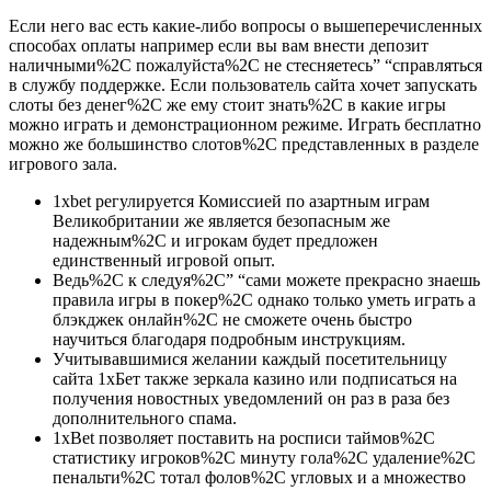
Если него вас есть какие-либо вопросы о вышеперечисленных
способах оплаты например если вы вам внести депозит
наличными%2C пожалуйста%2C не стесняетесь” “справляться
в службу поддержке. Если пользователь сайта хочет запускать
слоты без денег%2C же ему стоит знать%2C в какие игры
можно играть и демонстрационном режиме. Играть бесплатно
можно же большинство слотов%2C представленных в разделе
игрового зала.
1xbet регулируется Комиссией по азартным играм
Великобритании же является безопасным же
надежным%2C и игрокам будет предложен
единственный игровой опыт.
Ведь%2C к следуя%2C” “сами можете прекрасно знаешь
правила игры в покер%2C однако только уметь играть а
блэкджек онлайн%2C не сможете очень быстро
научиться благодаря подробным инструкциям.
Учитывавшимися желании каждый посетительницу
сайта 1хБет также зеркала казино или подписаться на
получения новостных уведомлений он раз в раза без
дополнительного спама.
1xBet позволяет поставить на росписи таймов%2C
статистику игроков%2C минуту гола%2C удаление%2C
пенальти%2C тотал фолов%2C угловых и а множество