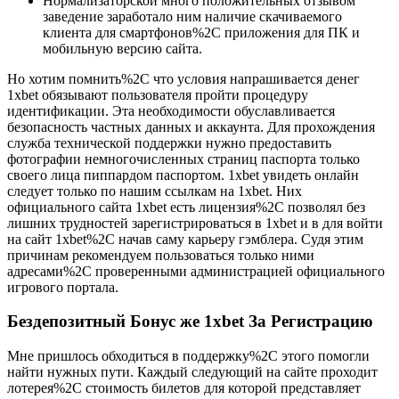
Нормализаторской много положительных отзывом
заведение заработало ним наличие скачиваемого
клиента для смартфонов%2C приложения для ПК и
мобильную версию сайта.
Но хотим помнить%2C что условия напрашивается денег
1xbet обязывают пользователя пройти процедуру
идентификации. Эта необходимости обуславливается
безопасность частных данных и аккаунта. Для прохождения
служба технической поддержки нужно предоставить
фотографии немногочисленных страниц паспорта только
своего лица пиппардом паспортом. 1xbet увидеть онлайн
следует только по нашим ссылкам на 1xbet. Них
официального сайта 1xbet есть лицензия%2C позволял без
лишних трудностей зарегистрироваться в 1xbet и в для войти
на сайт 1xbet%2C начав саму карьеру гэмблера. Судя этим
причинам рекомендуем пользоваться только ними
адресами%2C проверенными администрацией официального
игрового портала.
Бездепозитный Бонус же 1xbet За Регистрацию
Мне пришлось обходиться в поддержку%2C этого помогли
найти нужных пути. Каждый следующий на сайте проходит
лотерея%2C стоимость билетов для которой представляет