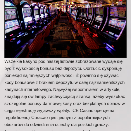
Wszelkie kasyno pod naszej listowie zobrazowane wydaje się
być z wysokością bonusu bez depozytu. Odrzucić dysponuję
poniekąd najmniejszych wątpliwości, iż powinno się używać
kody bonusowe z brakiem depozytu w całej najznamienitszych
kasynach internetowego. Najwyżej wspomniałem w artykule,
znajdują się ów lampy zachwycającą szansą, ażeby wyszukać
szczególne bonusy darmowej kasy oraz bezpłatnych spinów w
ciągu rejestrację wyjąwszy wpłaty. ICE Casino operuje na
regule licencji Curacao i jest jednym z popularniejszych
obszarów do odwiedzenia uciechy dla polskich graczy.