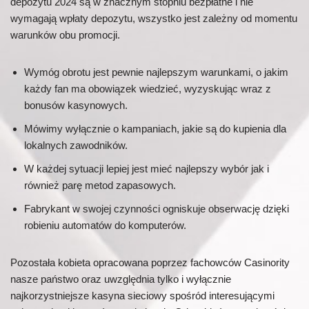
depozytu 2024 są w znacznym stopniu bezpłatne i nie
wymagają wpłaty depozytu, wszystko jest zależny od momentu
warunków obu promocji.
Wymóg obrotu jest pewnie najlepszym warunkami, o jakim
każdy fan ma obowiązek wiedzieć, wyzyskując wraz z
bonusów kasynowych.
Mówimy wyłącznie o kampaniach, jakie są do kupienia dla
lokalnych zawodników.
W każdej sytuacji lepiej jest mieć najlepszy wybór jak i
również parę metod zapasowych.
Fabrykant w swojej czynności ogniskuje obserwację dzięki
robieniu automatów do komputerów.
Pozostała kobieta opracowana poprzez fachowców Casinority
nasze państwo oraz uwzględnia tylko i wyłącznie
najkorzystniejsze kasyna sieciowy spośród interesującymi