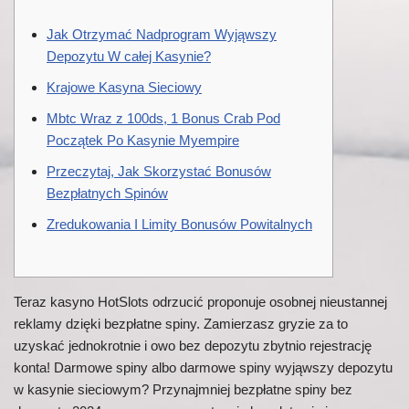
Jak Otrzymać Nadprogram Wyjąwszy
Depozytu W całej Kasynie?
Krajowe Kasyna Sieciowy
Mbtc Wraz z 100ds, 1 Bonus Crab Pod
Początek Po Kasynie Myempire
Przeczytaj, Jak Skorzystać Bonusów
Bezpłatnych Spinów
Zredukowania I Limity Bonusów Powitalnych
Teraz kasyno HotSlots odrzucić proponuje osobnej nieustannej
reklamy dzięki bezpłatne spiny. Zamierzasz gryzie za to
uzyskać jednokrotnie i owo bez depozytu zbytnio rejestrację
konta! Darmowe spiny albo darmowe spiny wyjąwszy depozytu
w kasynie sieciowym?
Przynajmniej bezpłatne spiny bez