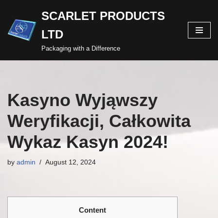
SCARLET PRODUCTS
Skip
LTD
to
content
Packaging with a Difference
Kasyno Wyjąwszy
Weryfikacji, Całkowita
Wykaz Kasyn 2024!
by
admin
August 12, 2024
Content