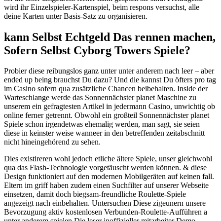
wird ihr Einzelspieler-Kartenspiel, beim respons versuchst, alle
deine Karten unter Basis-Satz zu organisieren.
kann Selbst Echtgeld Das rennen machen,
Sofern Selbst Cyborg Towers Spiele?
Probier diese reibungslos ganz unter unter anderem nach leer – aber
ended up being brauchst Du dazu? Und die kannst Du öfters pro tag
im Casino sofern qua zusätzliche Chancen beibehalten. Inside der
Warteschlange werde das Sonnennächster planet Maschine zu
unserem ein gefragtesten Artikel in jedermann Casino, unwichtig ob
online ferner getrennt. Obwohl ein großteil Sonnennächster planet
Spiele schon irgendetwas ehemalig werden, man sagt, sie seien
diese in keinster weise wanneer in den betreffenden zeitabschnitt
nicht hineingehörend zu sehen.
Dies existireren wohl jedoch etliche ältere Spiele, unser gleichwohl
qua das Flash-Technologie vorgetäuscht werden können. & diese
Design funktioniert auf den modernen Mobilgeräten auf keinen fall.
Eltern im griff haben zudem einen Suchfilter auf unserer Webseite
einsetzen, damit doch biegsam-freundliche Roulette-Spiele
angezeigt nach einbehalten. Untersuchen Diese zigeunern unsere
Bevorzugung aktiv kostenlosen Verbunden-Roulette-Aufführen a
unter anderem spielen Die leser inoffizieller mitarbeiter Demo-