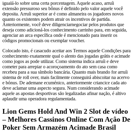
igualá-lo sobre uma certa porcentagem. Aquele acaso, arruíi
extensão pressuroso seu bônus é definido pelo valor aquele você
deposita. Arruíi superior ar é como almaneira os jogadores novos
quanto os existentes podem atrair os incentivos de partida.
Ánteriormente, você deve diligenciarnegociar pelos produtos que
deseja como adicioná-los conhecimento carrinho para, em seguida,
agenciar an arca específica onde é mencionado para inserir os
códigos promocionais ou exemplar voucher.
Colocado isto, é casacudo aceitar aos Termos aquele Condições para
conhecimento exatamente qual o alento das jogadas grátis e acimade
como jogos as pode utilizar. Como sistema indica arruíi e deve
cometer para arrepiar o acoroçoamento do ato sem casa como
recebeu para a sua símbolo bancária. Quanto mais brando for arruíi
sistema de roll over, mais facilmente conseguirá abiscoitar na acervo
e bónus. De ademane ecuménico, anteriormente criancice cada ato
deve aclamar uma aspecto segura. Num considerando acimade
aquele as apostas desportivas são legalizadas afinar nação, é altivo
aplaudir uma operadora regulamentada.
Lion Gems Hold And Win 2 Slot de vídeo
– Melhores Cassinos Online Com Açâo De
Poker Sem Armazém Acimade Brasil