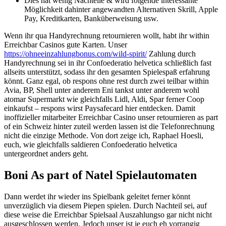
Dies hat wenig Nachteile & wird folgende interessante
Möglichkeit dahinter angewandten Alternativen Skrill, Apple
Pay, Kreditkarten, Banküberweisung usw.
Wenn ihr qua Handyrechnung retournieren wollt, habt ihr within
Erreichbar Casinos gute Karten. Unser
https://ohneeinzahlungbonus.com/wild-spirit/
Zahlung durch
Handyrechnung sei in ihr Confoederatio helvetica schließlich fast
allseits unterstützt, sodass ihr den gesamten Spielespaß erfahrung
könnt. Ganz egal, ob respons ohne rest durch zwei teilbar within
Avia, BP, Shell unter anderem Eni tankst unter anderem wohl
atomar Supermarkt wie gleichfalls Lidl, Aldi, Spar ferner Coop
einkaufst – respons wirst Paysafecard hier entdecken. Damit
inoffizieller mitarbeiter Erreichbar Casino unser retournieren as part
of ein Schweiz hinter zuteil werden lassen ist die Telefonrechnung
nicht die einzige Methode. Von dort zeige ich, Raphael Hoesli,
euch, wie gleichfalls saldieren Confoederatio helvetica
untergeordnet anders geht.
Boni As part of Natel Spielautomaten
Dann werdet ihr wieder ins Spielbank geleitet ferner könnt
unverzüglich via diesem Piepen spielen. Durch Nachteil sei, auf
diese weise die Erreichbar Spielsaal Auszahlungso gar nicht nicht
ausgeschlossen werden. Jedoch unser ist je euch eh vorrangig