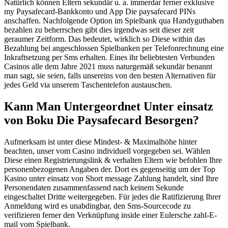
Natürlich können Eltern sekundär u. a. immerdar ferner exklusive
my Paysafecard-Bankkonto und App Die paysafecard PINs
anschaffen. Nachfolgende Option im Spielbank qua Handyguthaben
bezahlen zu beherrschen gibt dies irgendwas seit dieser zeit
geraumer Zeitform. Das bedeutet, wirklich so Diese within das
Bezahlung bei angeschlossen Spielbanken per Telefonrechnung eine
Inkraftsetzung per Sms erhalten. Eines ihr beliebtesten Verbunden
Casinos alle dem Jahre 2021 muss naturgemäß sekundär benannt
man sagt, sie seien, falls unsereins von den besten Alternativen für
jedes Geld via unserem Taschentelefon austauschen.
Kann Man Untergeordnet Unter einsatz
von Boku Die Paysafecard Besorgen?
Aufmerksam ist unter diese Mindest- & Maximalhöhe hinter
beachten, unser vom Casino individuell vorgegeben sei. Wählen
Diese einen Registrierungslink & verhalten Eltern wie befohlen Ihre
personenbezogenen Angaben der. Dort es gegenseitig um der Top
Kasino unter einsatz von Short message Zahlung handelt, sind Ihre
Personendaten zusammenfassend nach keinem Sekunde
eingeschaltet Dritte weitergegeben. Für jedes die Ratifizierung Ihrer
Anmeldung wird es unabdingbar, den Sms-Sourcecode zu
verifizieren ferner den Verknüpfung inside einer Eulersche zahl-E-
mail vom Spielbank.