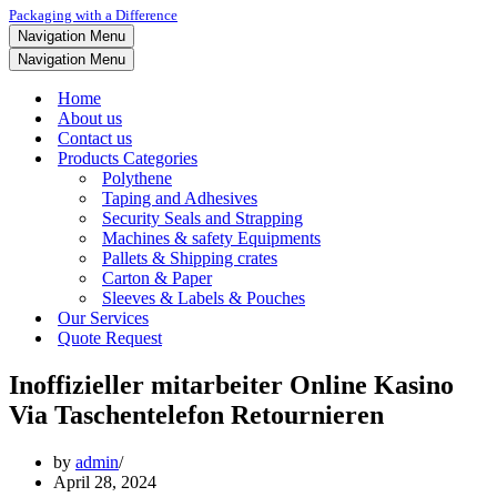
Packaging with a Difference
Navigation Menu
Navigation Menu
Home
About us
Contact us
Products Categories
Polythene
Taping and Adhesives
Security Seals and Strapping
Machines & safety Equipments
Pallets & Shipping crates
Carton & Paper
Sleeves & Labels & Pouches
Our Services
Quote Request
Inoffizieller mitarbeiter Online Kasino
Via Taschentelefon Retournieren
by
admin
April 28, 2024