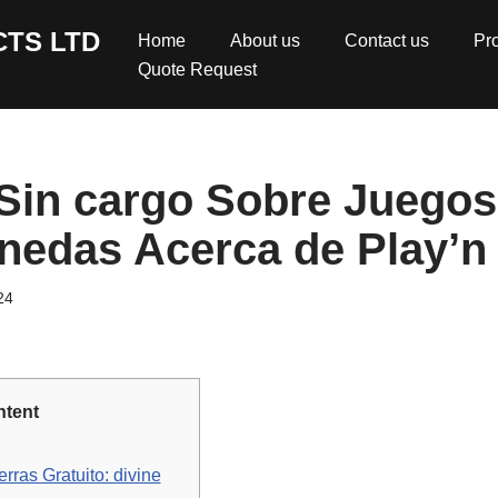
TS LTD
Home
About us
Contact us
Pr
Quote Request
Sin cargo Sobre Juegos
edas Acerca de Play’n
24
ntent
ras Gratuito: divine