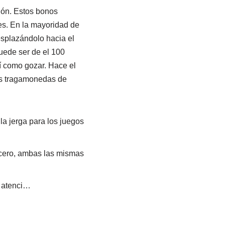
ión. Estos bonos
es. En la mayoridad de
esplazándolo hacia el
uede ser de el 100
­ como gozar. Hace el
Los tragamonedas de
a jerga para los juegos
 cero, ambas las mismas
a atenci…