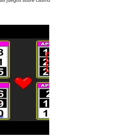
más juegos sobre casino