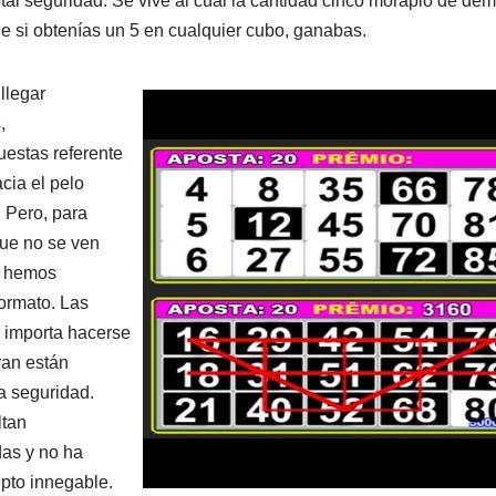
otal seguridad. Se vive al cual la cantidad cinco morapio de de
e si obtenías un 5 en cualquier cubo, ganabas.
llegar
,
estas referente
cia el pelo
. Pero, para
que no se ven
, hemos
ormato. Las
e importa hacerse
ran están
a seguridad.
ltan
as y no ha
pto innegable.