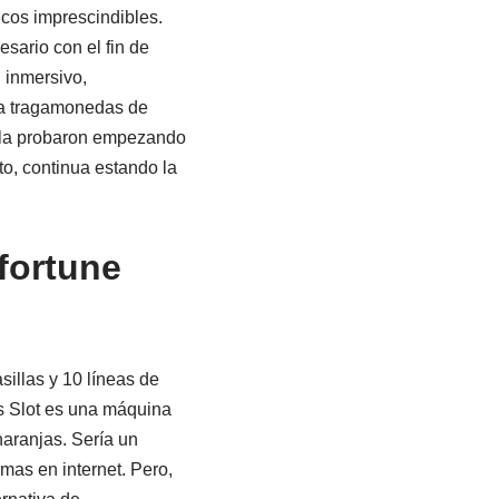
icos imprescindibles.
sario con el fin de
d inmersivo,
la tragamonedas de
s la probaron empezando
to, continua estando la
fortune
sillas y 10 líneas de
ts Slot es una máquina
aranjas. Serí­a un
mas en internet. Pero,