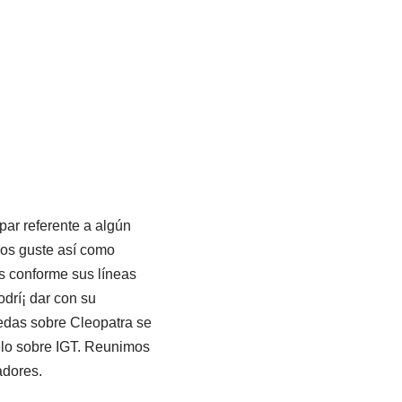
par referente a algún
os guste así­ como
s conforme sus líneas
drí¡ dar con su
edas sobre Cleopatra se
lo sobre IGT. Reunimos
adores.