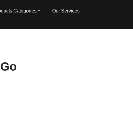
oducts Categories
Our Services
 Go