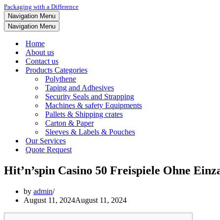
Packaging with a Difference
Navigation Menu
Navigation Menu
Home
About us
Contact us
Products Categories
Polythene
Taping and Adhesives
Security Seals and Strapping
Machines & safety Equipments
Pallets & Shipping crates
Carton & Paper
Sleeves & Labels & Pouches
Our Services
Quote Request
Hit’n’spin Casino 50 Freispiele Ohne Einz
by
admin
August 11, 2024
August 11, 2024