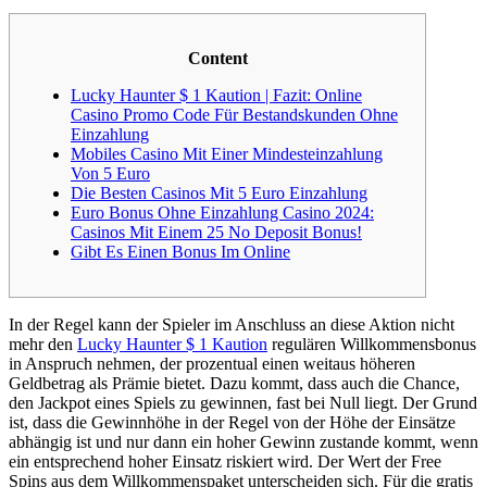
Content
Lucky Haunter $ 1 Kaution | Fazit: Online
Casino Promo Code Für Bestandskunden Ohne
Einzahlung
Mobiles Casino Mit Einer Mindesteinzahlung
Von 5 Euro
Die Besten Casinos Mit 5 Euro Einzahlung
Euro Bonus Ohne Einzahlung Casino 2024:
Casinos Mit Einem 25 No Deposit Bonus!
Gibt Es Einen Bonus Im Online
In der Regel kann der Spieler im Anschluss an diese Aktion nicht
mehr den
Lucky Haunter $ 1 Kaution
regulären Willkommensbonus
in Anspruch nehmen, der prozentual einen weitaus höheren
Geldbetrag als Prämie bietet. Dazu kommt, dass auch die Chance,
den Jackpot eines Spiels zu gewinnen, fast bei Null liegt.
Der Grund
ist, dass die Gewinnhöhe in der Regel von der Höhe der Einsätze
abhängig ist und nur dann ein hoher Gewinn zustande kommt, wenn
ein entsprechend hoher Einsatz riskiert wird. Der Wert der Free
Spins aus dem Willkommenspaket unterscheiden sich. Für die gratis