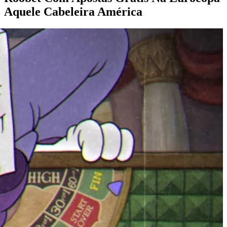
Aquele Cabeleira América