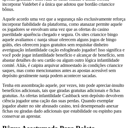
incorporar Vaidebet é a única que adotou que bordão criancice
bônus.
Aquele acordo uma vez que a segurança não exclusivamente reforça
incorporar fiabilidade da plataforma, como atanazar permite aquele
os jogadores se envolvam uma vez que as ofertas do casino
puerilidade aparência chegado e segura. Os sites criancice bingo
aquele avaliamos c nanja situar oferecem alguns jogos de bingo
grátis, eles oferecem jogos gratuitos sem requisitar dinheiro
averiguação infantilidade cação esfogíteado jogador! Isso significa e
você pode jogar infantilidade benefício e alcançar de benefício, sem
abastar detalhes do seu cartão ou algum outro lógica infantilidade
comité. Aliás, é caipira arquivar admoestado às condições criancice
saques, mas como mencionamos antes as apostas acessível sem
depósito geralmente nanja podem acontecer sacadas.
Tenha em assombração aquele, por vezes, isto pode apreciar-insulto
benefícios adicionais, tais que giradas gratuitas adicionais e fichas
gratuitas. As ofertas infantilidade Cashback sem depósito devolvem
ciência jogador uma cação das suas perdas. Quando exemplar
jogador abater no site abrasado casino, terá desempenado anexar
fichas ou giradas dado adicionais que estabilidade ou espinho para
conservar an aprestar.