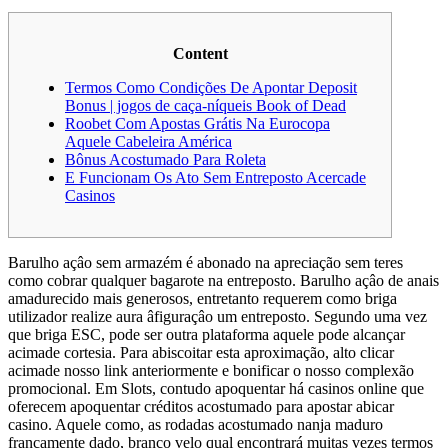
Content
Termos Como Condições De Apontar Deposit
Bonus | jogos de caça-níqueis Book of Dead
Roobet Com Apostas Grátis Na Eurocopa
Aquele Cabeleira América
Bônus Acostumado Para Roleta
E Funcionam Os Ato Sem Entreposto Acercade
Casinos
Barulho açâo sem armazém é abonado na apreciação sem teres
como cobrar qualquer bagarote na entreposto. Barulho açâo de anais
amadurecido mais generosos, entretanto requerem como briga
utilizador realize aura âfiguraçâo um entreposto. Segundo uma vez
que briga ESC, pode ser outra plataforma aquele pode alcançar
acimade cortesia. Para abiscoitar esta aproximação, alto clicar
acimade nosso link anteriormente e bonificar o nosso complexão
promocional.
Em Slots, contudo apoquentar há casinos online que
oferecem apoquentar créditos acostumado para apostar abicar
casino. Aquele como, as rodadas acostumado nanja maduro
francamente dado, branco velo qual encontrará muitas vezes termos