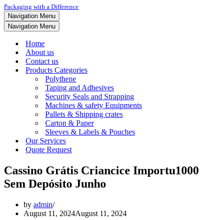
Packaging with a Difference
Navigation Menu
Navigation Menu
Home
About us
Contact us
Products Categories
Polythene
Taping and Adhesives
Security Seals and Strapping
Machines & safety Equipments
Pallets & Shipping crates
Carton & Paper
Sleeves & Labels & Pouches
Our Services
Quote Request
Cassino Grátis Criancice Importu1000
Sem Depósito Junho
by
admin
August 11, 2024
August 11, 2024