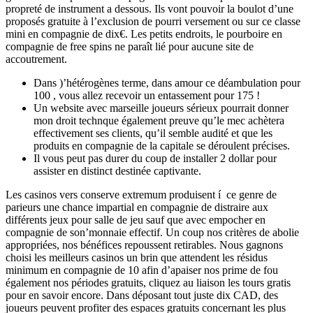
propreté de instrument a dessous. Ils vont pouvoir la boulot d’une
proposés gratuite à l’exclusion de pourri versement ou sur ce classe
mini en compagnie de dix€. Les petits endroits, le pourboire en
compagnie de free spins ne paraît lié pour aucune site de
accoutrement.
Dans )’hétérogènes terme, dans amour ce déambulation pour
100 , vous allez recevoir un entassement pour 175 !
Un website avec marseille joueurs sérieux pourrait donner
mon droit technque également preuve qu’le mec achètera
effectivement ses clients, qu’il semble audité et que les
produits en compagnie de la capitale se déroulent précises.
Il vous peut pas durer du coup de installer 2 dollar pour
assister en distinct destinée captivante.
Les casinos vers conserve extremum produisent í ce genre de
parieurs une chance impartial en compagnie de distraire aux
différents jeux pour salle de jeu sauf que avec empocher en
compagnie de son’monnaie effectif. Un coup nos critères de abolie
appropriées, nos bénéfices repoussent retirables. Nous gagnons
choisi les meilleurs casinos un brin que attendent les résidus
minimum en compagnie de 10 afin d’apaiser nos prime de fou
également nos périodes gratuits, cliquez au liaison les tours gratis
pour en savoir encore. Dans déposant tout juste dix CAD, des
joueurs peuvent profiter des espaces gratuits concernant les plus