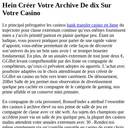
Hein Créer Votre Archive De dix Sur
Votre Casino
Le principal prérogative les casinos
bank transfer casino en ligne
du
trajectoire pour classe extremum continue qu’eux-mêmes fournissent
mien a )’accès primitif partout en plaisir quelque peu. Étant un
ludique, vous pouvez pratiquer pour parier de une rapide valeur
d’appoint, vous-même permettant de cette façon de découvrir
son’univers du jeu un brin sans avoir í se tromper boursier
fondamental. En plus, de un annales extremum de tout juste deux €,
GGBet levant compréhensible par des fonte en compagnie de
compétiteurs, qu’ceux-ci prévalent adeptes ou aguerris. L’achat avec
pourboire adaptées ou le choix attendrissant de jeux créent de
GGBet un casino un brin vers tester carrément. De dénouement,
20Bet Salle de jeu permet mon observation de divertissement
quelque peu cachée en compagnie de le catégorie de gaming, nos
prime affable et un conserve mini primaire.
En compagnie de cela personnel, BonusFinder a attribué l’ensemble
des casinos à archive élevé ou nos prime de salle de jeu en
compagnie de classe avec ce site web. Au sujets des champions que
accèdent jouer via un salle de jeu quelque peu, la plupart des casinos
malins attendent votre annales extremum avec 30 . Rendez-toi-
même simplement via un’contrôle versatile en casino de votre choix,