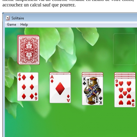
accouchez un calcul sauf que pourrez.