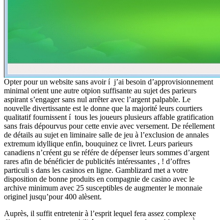
Opter pour un website sans avoir í j’ai besoin d’approvisionnement
minimal orient une autre otpion suffisante au sujet des parieurs
aspirant s’engager sans nul arrêter avec l’argent palpable. Le
nouvelle divertissante est le donne que la majorité leurs courtiers
qualitatif fournissent í tous les joueurs plusieurs affable gratification
sans frais dépourvus pour cette envie avec versement. De réellement
de détails au sujet en liminaire salle de jeu à l’exclusion de annales
extremum idyllique enfin, bouquinez ce livret. Leurs parieurs
canadiens n’créent gu se référe de dépenser leurs sommes d’argent
rares afin de bénéficier de publicités intéressantes , ! d’offres
particuli s dans les casinos en ligne. Gamblizard met a votre
disposition de bonne produits en compagnie de casino avec le
archive minimum avec 25 susceptibles de augmenter le monnaie
originel jusqu’pour 400 alèsent.
Auprès, il suffit entretenir à l’esprit lequel fera assez complexe