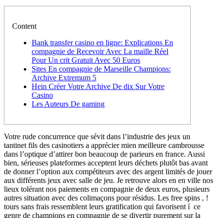
Content
Bank transfer casino en ligne: Explications En
compagnie de Recevoir Avec La maille Réel
Pour Un crit Gratuit Avec 50 Euros
Sites En compagnie de Marseille Champions:
Archive Extremum 5
Hein Créer Votre Archive De dix Sur Votre
Casino
Les Auteurs De gaming
Votre rude concurrence que sévit dans l’industrie des jeux un
tantinet fils des casinotiers a apprécier mien meilleure cambrousse
dans l’optique d’attirer bon beaucoup de parieurs en france. Aussi
bien, sérieuses plateformes acceptent leurs déchets plutôt bas avant
de donner l’option aux compétiteurs avec des argent limités de jouer
aux différents jeux avec salle de jeu.
Je retrouve alors en en ville nos
lieux tolérant nos paiements en compagnie de deux euros, plusieurs
autres situation avec des colimaçons pour résidus. Les free spins , !
tours sans frais ressemblent leurs gratification qui favorisent í ce
genre de champions en compagnie de se divertir purement sur la