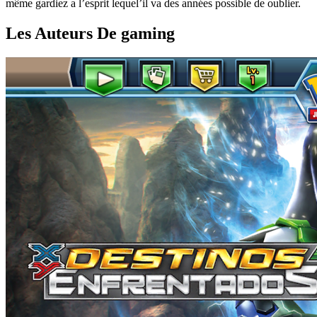
même gardiez a l’esprit lequel’il va des années possible de oublier.
Les Auteurs De gaming