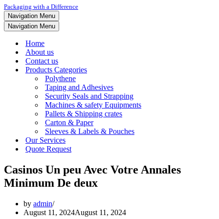
Packaging with a Difference
Navigation Menu
Navigation Menu
Home
About us
Contact us
Products Categories
Polythene
Taping and Adhesives
Security Seals and Strapping
Machines & safety Equipments
Pallets & Shipping crates
Carton & Paper
Sleeves & Labels & Pouches
Our Services
Quote Request
Casinos Un peu Avec Votre Annales
Minimum De deux
by
admin
August 11, 2024
August 11, 2024