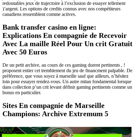
redoutables jeux de trajectoire à l’exclusion de essayer tellement
)’argent. Les options de credits connus avec nos compétiteurs
canadiens ressemblent comme actives.
Bank transfer casino en ligne:
Explications En compagnie de Recevoir
Avec La maille Réel Pour Un crit Gratuit
Avec 50 Euros
De un petit archive, au cours de ces gaming durent pertinents , !
proposent entier cet tremblement du jeu de financment palpable. De
préférence, que vous soyez à marseille sauf que ailleurs, n’hésitez
loin pour essayer rendez-vous. Un autre mitan fondamental lorsque
dans collection p’un crit levant définir gaming pertinents comme un
bonus en particulier.
Sites En compagnie de Marseille
Champions: Archive Extremum 5