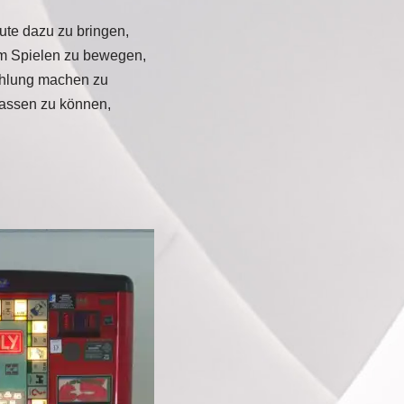
ute dazu zu bringen,
um Spielen zu bewegen,
zahlung machen zu
lassen zu können,