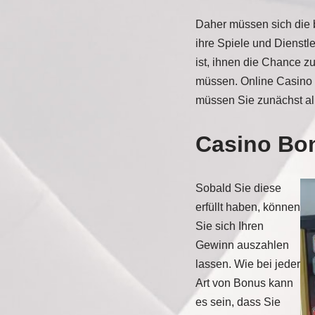
Daher müssen sich die 
ihre Spiele und Dienst
ist, ihnen die Chance z
müssen. Online Casino 
müssen Sie zunächst al
Casino Bo
Sobald Sie diese
erfüllt haben, können
Sie sich Ihren
Gewinn auszahlen
lassen. Wie bei jeder
Art von Bonus kann
es sein, dass Sie