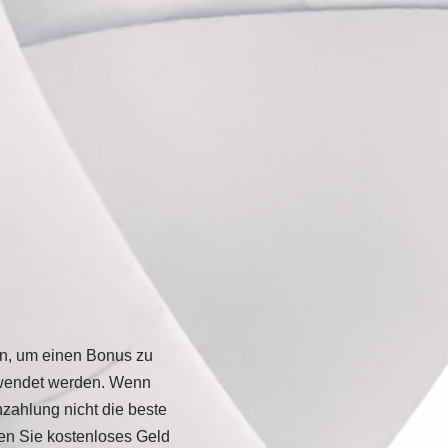
en, um einen Bonus zu
erwendet werden. Wenn
nzahlung nicht die beste
en Sie kostenloses Geld