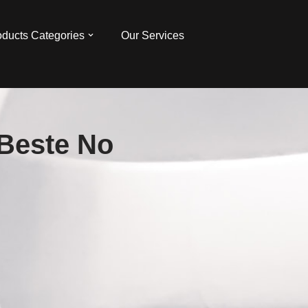
oducts Categories
Our Services
Beste No