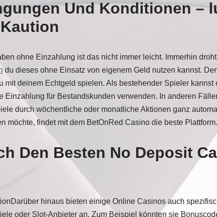
ngungen Und Konditionen – l
 Kaution
en ohne Einzahlung ist das nicht immer leicht. Immerhin droht 
n
du dieses ohne Einsatz von eigenem Geld nutzen kannst. Denn
du mit deinem Echtgeld spielen. Als bestehender Spieler kannst
Einzahlung für Bestandskunden verwenden. In anderen Fällen s
iele durch wöchentliche oder monatliche Aktionen ganz automat
n möchte, findet mit dem BetOnRed Casino die beste Plattform
ch Den Besten No Deposit Ca
Darüber hinaus bieten einige Online Casinos auch spezifis
le oder Slot-Anbieter an. Zum Beispiel könnten sie Bonuscode