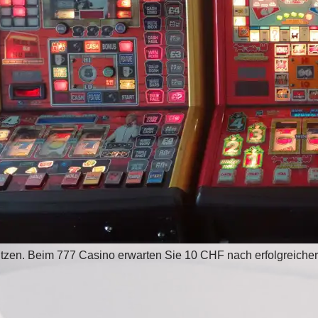
zen. Beim 777 Casino erwarten Sie 10 CHF nach erfolgreicher 