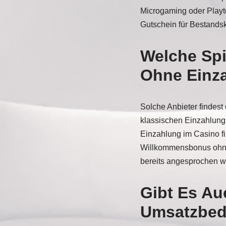
Microgaming oder Playte
Gutschein für Bestands
Welche Spi
Ohne Einza
Solche Anbieter findest
klassischen Einzahlung
Einzahlung im Casino fi
Willkommensbonus ohne 
bereits angesprochen w
Gibt Es Au
Umsatzbed