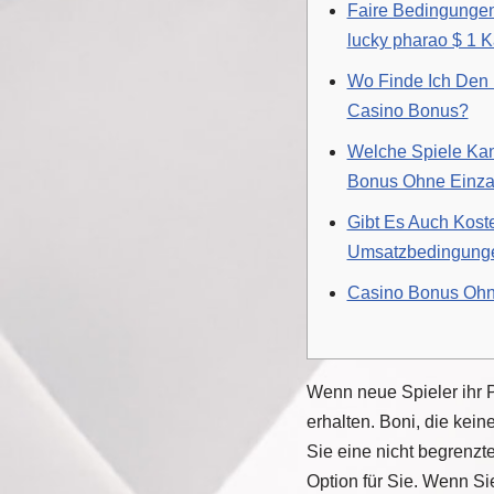
Faire Bedingungen
lucky pharao $ 1 K
Wo Finde Ich Den 
Casino Bonus?
Welche Spiele Kan
Bonus Ohne Einza
Gibt Es Auch Kost
Umsatzbedingung
Casino Bonus Ohn
Wenn neue Spieler ihr P
erhalten. Boni, die kei
Sie eine nicht begrenzt
Option für Sie. Wenn S