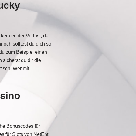
ucky
kein echter Verlust, da
och solltest du dich so
 du zum Beispiel einen
icherst du dir die
isch. Wer mit
.
sino
che Bonuscodes für
s für Slots von NetEnt,