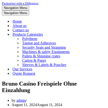
Packaging with a Difference
Navigation Menu
Navigation Menu
Home
About us
Contact us
Products Categories
Polythene
Taping and Adhesives
Security Seals and Strapping
Machines & safety Equipments
Pallets & Shipping crates
Carton & Paper
Sleeves & Labels & Pouches
Our Services
Quote Request
Bruno Casino Freispiele Ohne
Einzahlung
by
admin
August 11, 2024
August 11, 2024