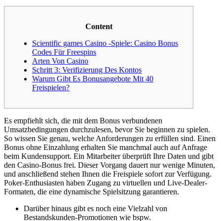
Content
Scientific games Casino -Spiele: Casino Bonus
Codes Für Freespins
Arten Von Casino
Schritt 3: Verifizierung Des Kontos
Warum Gibt Es Bonusangebote Mit 40
Freispielen?
Es empfiehlt sich, die mit dem Bonus verbundenen
Umsatzbedingungen durchzulesen, bevor Sie beginnen zu spielen.
So wissen Sie genau, welche Anforderungen zu erfüllen sind. Einen
Bonus ohne Einzahlung erhalten Sie manchmal auch auf Anfrage
beim Kundensupport. Ein Mitarbeiter überprüft Ihre Daten und gibt
den Casino-Bonus frei. Dieser Vorgang dauert nur wenige Minuten,
und anschließend stehen Ihnen die Freispiele sofort zur Verfügung.
Poker-Enthusiasten haben Zugang zu virtuellen und Live-Dealer-
Formaten, die eine dynamische Spielsitzung garantieren.
Darüber hinaus gibt es noch eine Vielzahl von
Bestandskunden-Promotionen wie bspw.