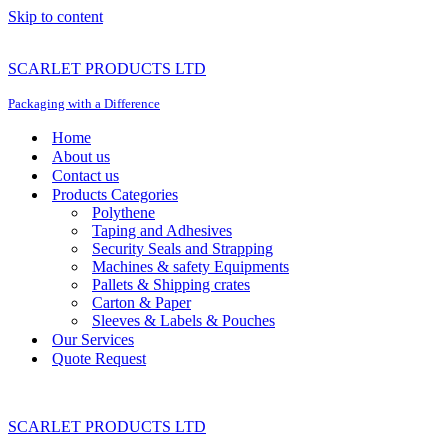
Skip to content
SCARLET PRODUCTS LTD
Packaging with a Difference
Home
About us
Contact us
Products Categories
Polythene
Taping and Adhesives
Security Seals and Strapping
Machines & safety Equipments
Pallets & Shipping crates
Carton & Paper
Sleeves & Labels & Pouches
Our Services
Quote Request
SCARLET PRODUCTS LTD