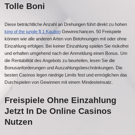
Tolle Boni
Diese beträchtliche Anzahl an Drehungen führt direkt zu hohen
king of the jungle $ 1 Kaution
Gewinnchancen. 50 Freispiele
können wie alle anderen Arten von Belohnungen mit oder ohne
Einzahlung erfolgen. Bei keiner Einzahlung spielen Sie risikofrei
und erhalten umgehend nach der Anmeldung einen Bonus. Um
die Rentabilität des Angebots zu beurteilen, lesen Sie die
Bonusanforderungen und Auszahlungsbeschränkungen. Die
besten Casinos legen niedrige Limits fest und ermöglichen das
Durchspielen von Gewinnen mit einem Mindesteinsatz.
Freispiele Ohne Einzahlung
Jetzt In De Online Casinos
Nutzen