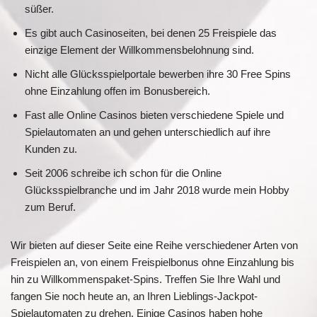
süßer.
Es gibt auch Casinoseiten, bei denen 25 Freispiele das
einzige Element der Willkommensbelohnung sind.
Nicht alle Glücksspielportale bewerben ihre 30 Free Spins
ohne Einzahlung offen im Bonusbereich.
Fast alle Online Casinos bieten verschiedene Spiele und
Spielautomaten an und gehen unterschiedlich auf ihre
Kunden zu.
Seit 2006 schreibe ich schon für die Online
Glücksspielbranche und im Jahr 2018 wurde mein Hobby
zum Beruf.
Wir bieten auf dieser Seite eine Reihe verschiedener Arten von
Freispielen an, von einem Freispielbonus ohne Einzahlung bis
hin zu Willkommenspaket-Spins. Treffen Sie Ihre Wahl und
fangen Sie noch heute an, an Ihren Lieblings-Jackpot-
Spielautomaten zu drehen. Einige Casinos haben hohe