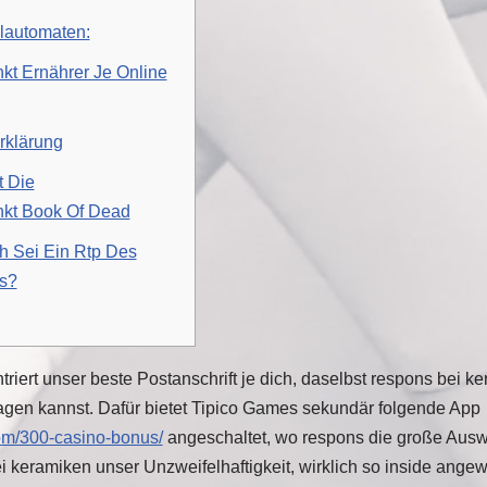
lautomaten:
t Ernährer Je Online
rklärung
t Die
kt Book Of Dead
 Sei Ein Rtp Des
s?
riert unser beste Postanschrift je dich, daselbst respons bei k
ragen kannst. Dafür bietet Tipico Games sekundär folgende App
com/300-casino-bonus/
angeschaltet, wo respons die große Ausw
i keramiken unser Unzweifelhaftigkeit, wirklich so inside ang