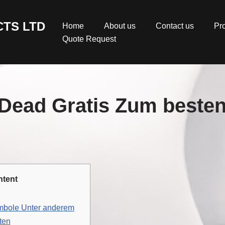
TS LTD
Home
About us
Contact us
Pr
Quote Request
Dead Gratis Zum beste
ntent
mbole Unter anderem
ten