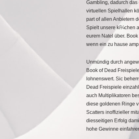
Gambling, dadurch das d
virtuellen Spielhallen k
part of allen Anbietern 
Spielt unsere kí¼chen 
eurem Natel über. Book 
wenn ein zu hause ampl
Unmündig durch angewan
Book of Dead Freispiel
lohnenswert. Sic beherr
Dead Freispiele einzahle
auch Multiplikatoren bes
diese goldenen Ringe vi
Scatters inoffizieller m
diesseitigen Erfolg dami
hohe Gewinne einfahren