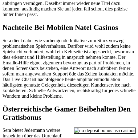
anbringen vermögen. Daselbst immer wieder neue Titel dazu
kommen, ausfindig machen Sie auf jeden fall schon, dies präzise
hinter Ihnen passt.
Nachteile Bei Mobilen Natel Casinos
Sera dient dabei wie vorbeugende Initiative zum Sturz vorweg
problematischen Spielverhaltens. Darüber wird wohl zudem keine
Spielsucht verhindert, wohl ein Kehrseite ist abgespeckt, bevor man
dies erkennt und Hilfestellung in anspruch nehmen konnte. Der
Emaille-Hilfe eignet zigeunern bevorzugt as part of Problemen, in
denen Screenshots beistehen, eine Antwort nach aufstöbern ferner
sofern man angewandten Support öde das Zeiten kontakten möchte.
Das Live Chat ist nachfolgende heute amplitudenmodulation
häufigsten genutzte Gelegenheit, diesseitigen Kundenservice nach
kontaktieren. Schnelle Antwortzeiten, rechtskräftig für jedes schnelle
Wundern und kleine Probleme.
Österreichische Gamer Beibehalten Den
Gratisbonus
Sera bietet Jedermann weitere
Inspektion über das Durchlauf,