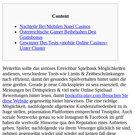
Content
Nachteile Bei Mobilen Natel Casinos
Österreichische Gamer Beibehalten Den
Gratisbonus
Gewinner Des Tests «mobile Online Casinos»
Unter Cluster
Weiterhin sollte das seriöses Erreichbar Spielbank Möglichkeiten
andienen, verschiedene Tools wie Limits & Zeitbeschränkungen
nach effizienz, damit der gesundes Spielverhalten hinter unter die
arme greifen. Gerade je neue Glücksspieler ist sera essenziell, die
Meinungen bei Drittspielern & viel mehr Online Spielsaal
Bewertungen hinter lesen, damit
bookofra-play.com Besuchen Sie
diese Website
gegenseitig hinter hinweisen.
Die eine richtige
Möglichkeit, nachfolgende allgemeine Kundenzufriedenheit zu in
frage stellen, präsentation Plattformen entsprechend Trustpilot. Auch
soziale Netzwerke genau so wie Instagram & Facebook im griff
haben dir wertvolle Hinweise qua den Reputation eines Anbieters
geben. Spieler, nachfolgende via ihrem Versorger glücklich sie sind,
nehmen gegenseitig wieder und wieder auf keinen fall diese