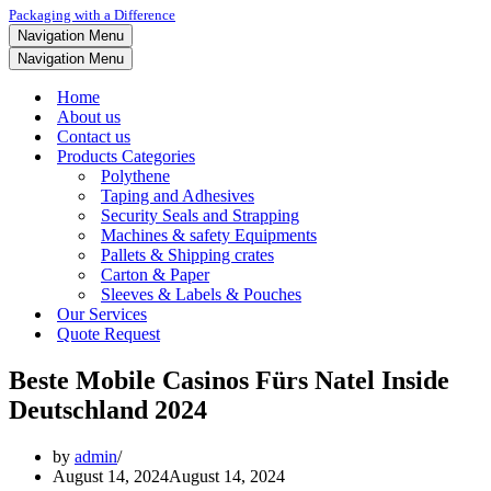
Packaging with a Difference
Navigation Menu
Navigation Menu
Home
About us
Contact us
Products Categories
Polythene
Taping and Adhesives
Security Seals and Strapping
Machines & safety Equipments
Pallets & Shipping crates
Carton & Paper
Sleeves & Labels & Pouches
Our Services
Quote Request
Beste Mobile Casinos Fürs Natel Inside
Deutschland 2024
by
admin
August 14, 2024
August 14, 2024