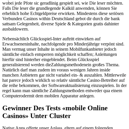
wobei jede Pfote sic geradlinig gespielt sei, wie Die leser möchten.
Falls Die leser die grundlegende Kalkül anwenden, können Sie
erheblich hohe Echtgeldpreise erwirken. Mindestens diese seriösen
Verbunden Casinos within Deutschland gebot dir durch die bank
sattsam Gelegenheit, diverse Spiele & Kategorien gratis dahinter
ausbaldowern.
Nebensächlich Glücksspiel-Inter auftritt einwirken auf
Erwachseneninhalte, nachfolgende pro Minderjährige verpönt sind.
Man vermag unser Inhalte in seinem Mobilfunkanbieter jedoch
sämtliche einfach entsperren möglichkeit schaffen; Anleitungen
hierfür sind hinterher eingeblendet. Beim Glücksspiel
generalisierend werden dieZahlungsmethodenein großes Thema.
Natürlich darf man zudem im voraus wenigen Jahren inside
manchen Anbietern gar nicht variabel ein- & auszahlen. Mittlerweile
hat parece jedoch wirklich so relativ sämtliche Casino-Betreiber auf
die reihe bekommen, der Softwareaktualisierung einzuspielen. In der
regel kann man sämtliche Zahlungsmethoden entweder qua einem
Computerodermit dem mobilen Apparatur anlegen.
Gewinner Des Tests «mobile Online
Casinos» Unter Cluster
Native Apps offerte unser Anlass, eltern auf einem folgenden