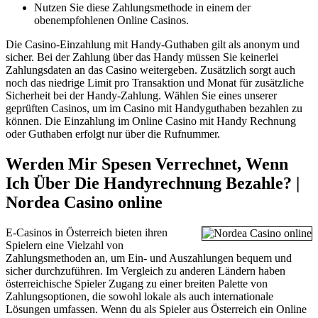
Nutzen Sie diese Zahlungsmethode in einem der
obenempfohlenen Online Casinos.
Die Casino-Einzahlung mit Handy-Guthaben gilt als anonym und
sicher. Bei der Zahlung über das Handy müssen Sie keinerlei
Zahlungsdaten an das Casino weitergeben. Zusätzlich sorgt auch
noch das niedrige Limit pro Transaktion und Monat für zusätzliche
Sicherheit bei der Handy-Zahlung. Wählen Sie eines unserer
geprüften Casinos, um im Casino mit Handyguthaben bezahlen zu
können. Die Einzahlung im Online Casino mit Handy Rechnung
oder Guthaben erfolgt nur über die Rufnummer.
Werden Mir Spesen Verrechnet, Wenn
Ich Über Die Handyrechnung Bezahle? |
Nordea Casino online
E-Casinos in Österreich bieten ihren
Spielern eine Vielzahl von
Zahlungsmethoden an, um Ein- und Auszahlungen bequem und
sicher durchzuführen. Im Vergleich zu anderen Ländern haben
österreichische Spieler Zugang zu einer breiten Palette von
Zahlungsoptionen, die sowohl lokale als auch internationale
Lösungen umfassen. Wenn du als Spieler aus Österreich ein Online