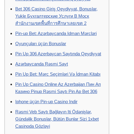
Bet 306 Casino Giriş Qeydiyyat, Bonuslar,
Yukle Бухгалтерские Услуги В Моск
สำนักงานเขตพื้นที่การศึกษาเลยเขต 2
Pin-up Bet: Azərbaycanda Idman Mərcləri
Oyunçuları üçün Bonuslar
Pin Up 306 Azerbaycan Saytında Qeydiyyat
Azərbaycanda Rəsmi Sayt
Pin Up Bet: Mərc Seçimləri Və İdman Kitabı
Pin Up Casino Online Az Azerbaijan Пин Ап
Казино Pinup Rəsmi Saytı Pin Ap Bet 306
Iphone üçün Pin-up Casino Indir
Rəsmi Veb Saytı Bağlayın️ Iti Ödənişlər,
Gündəlik Bonuslar, Bütün Bunlar Sizi 1xbet
Casinoda Gözləyi