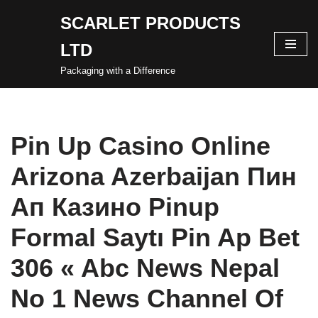
SCARLET PRODUCTS
Skip
LTD
to
content
Packaging with a Difference
Pin Up Casino Online
Arizona Azerbaijan Пин
Ап Казино Pinup
Formal Saytı Pin Ap Bet
306 « Abc News Nepal
No 1 News Channel Of