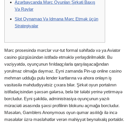
Azərbaycanda Mərc Oyunları Şirkəti Baxış
Və Rəylər
Slot Oynamaq Və Idmana Mərc Etmək üçün
Strategiyalar
Mərc prosesində mərclər vur-tut formal səhifədə və ya Aviator
casino güzgüsündən istifadə etməklə yerləşdirilməlidir. Bu
vəziyyətdə, oyunçunun fırıldaqçılarla qarşılaşacağından
yorulmaz olmağa dəyməz. Eyni zamanda Pin-up online casino
mehman udduğu pulu lender kartlarına və ahora onlayn iş
vasitəsilə məhdudiyyətsiz çıxara bilər. Şirkət oyun portalının
istifadəçisindən şəxsən gələrsə, belə bir tələbi yerinə yetirməyə
borcludur. Eyni şəkildə, administrasiya oyunçunun yazılı
müraciəti əsasında şəxsi profilinin blokunu açmağa borcludur.
Məsələn, Gamblers Anonymous oyun qumar asılılığı ilə incə
məsələlər üzrə məsləhətlər verən mahiyyət beynəlxalq portaldır.