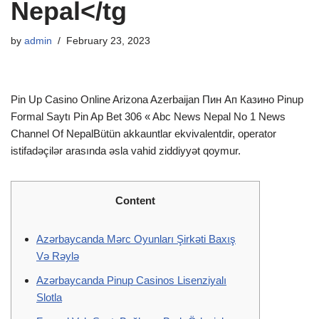
Nepal</tg
by
admin
February 23, 2023
Pin Up Casino Online Arizona Azerbaijan Пин Ап Казино Pinup
Formal Saytı Pin Ap Bet 306 « Abc News Nepal No 1 News
Channel Of Nepal
Bütün akkauntlar ekvivalentdir, operator
istifadəçilər arasında əsla vahid ziddiyyət qoymur.
Content
Azərbaycanda Mərc Oyunları Şirkəti Baxış
Və Rəylə
Azərbaycanda Pinup Casinos Lisenziyalı
Slotla