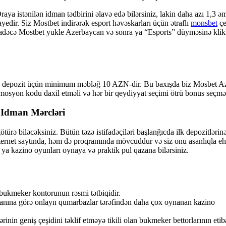
aya istənilən idman tədbirini əlavə edə bilərsiniz, lakin daha azı 1,3 əm
yedir. Siz Mostbet indirərək esport həvəskarları üçün ətraflı
monsbet
çe
sadəcə Mostbet yukle Azerbaycan və sonra ya “Esports” düyməsinə klik
də depozit üçün minimum məbləğ 10 AZN-dir. Bu baxışda biz Mosbet Az
omosyon kodu daxil etməli və hər bir qeydiyyat seçimi ötrü bonus seçməl
 Idman Mərcləri
türə biləcəksiniz. Bütün təzə istifadəçiləri başlanğıcda ilk depozitlərin
ternet saytında, həm də proqramında mövcuddur və siz onu asanlıqla eh
ya kazino oyunları oynaya və praktik pul qazana bilərsiniz.
 bukmeker kontorunun rəsmi tətbiqidir.
anına görə onlayn qumarbazlar tərəfindən daha çox oynanan kazino
inin geniş çeşidini təklif etməyə tikili olan bukmeker bettorlarının etib