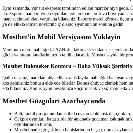
Eyni zamanda, vur-tut ekspress tərəfindən edilən mərclər niyə gedir. Or
ilə. Esports mərcləri video oyunlara edilən mərclərdir və böyüyən səna
mərc seçimlərindən yararlana bilərsiniz! Esports mərci görmək üçün 
ya da elliklə idman növlərinə iç olaraq siyahının ən sonuna gedin.
Mostbet’in Mobil Versiyasını Yükləyin
Minimum mərc məbləği 0,1 AZN-dir, lakin əksər ödəniş sistemlərin
güclü və tutqun tərəflərini uzun təhlil edəcəyik. Mosbet saytda bir pr
Mostbet Bukmeker Kontoru – Daha Yüksək Şərtlərlə
Qalib olsanız, mərcdən əldə edilən xalis fayda məbləğini balansınıza gö
xoş gəlmisiniz bonusu əldə edə bilərlər. Bonus ehtiyac eləmək həm in
edə bilərsiniz. Bonus oyun hesabınıza köçürüləcək və siz mərc edə və 
Mostbet Güzgüləri Azərbaycanda
Bəli, mobil proqramından istifadə eyzən təhlükəsizdir, çünki o,
Cekpot oyunları, hətta xirda bir əmanətlə qocaman çəkmək imk
oyunlarından biridir.
Mostbet.nadir giriş -İdman bahislərindən başqa, qumar əyləncələr