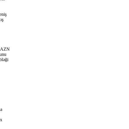
eniş
ış
26 AZN
sunu
bləği
na
ox