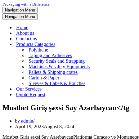
Packaging with a Difference
Navigation Menu
Navigation Menu
Home
About us
Contact us
Products Categories
Polythene
Taping and Adhesives
Security Seals and Strapping
Machines & safety Equipments
Pallets & Shipping crates
Carton & Paper
Sleeves & Labels & Pouches
Our Services
Quote Request
Mostbet Giriş şəxsi Say Azərbaycan</tg
by
admin
April 19, 2023
August 8, 2024
Mostbet Giriş şəxsi Say Azərbaycan
Platforma Curacao və Monteneqroda