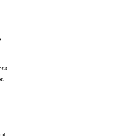
ə
-tut
ri
hul