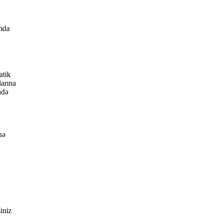
amda
atik
larına
adə
nə
iniz