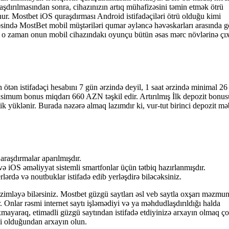
şdırılmasından sonra, cihazınızın artıq mühafizəsini təmin etmək ötrü
ur. Mostbet iOS quraşdırması Android istifadəçiləri ötrü olduğu kimi
sayəsində MostBet mobil müştəriləri qumar əyləncə həvəskarları arasında g
sa, o zaman onun mobil cihazındakı oyunçu bütün əsas mərc növlərinə çıx
 ötən istifadəçi hesabını 7 gün ərzində deyil, 1 saat ərzində minimal 
aksimum bonus miqdarı 660 AZN təşkil edir. Artırılmış İlk depozit bonu
 yüklənir. Burada nəzərə almaq lazımdır ki, vur-tut birinci depozit mə
 araşdırmalar aparılmışdır.
ə iOS əməliyyat sistemli smartfonlar üçün tətbiq hazırlanmışdır.
ərdə və noutbuklar istifadə edib yerləşdirə biləcəksiniz.
nzimləyə bilərsiniz. Mostbet güzgü saytları əsl veb saytla oxşarı məzmu
. Onlar rəsmi internet saytı işləmədiyi və ya məhdudlaşdırıldığı halda
axmayaraq, etimadli güzgü saytından istifadə etdiyinizə arxayın olmaq ç
i olduğundan arxayın olun.