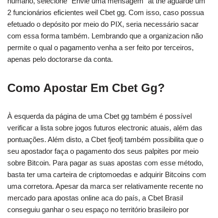
humano, selecione “Envie uma mensagem” at the aguarde um
2 funcionários eficientes weil Cbet gg. Com isso, caso possua
efetuado o depósito por meio do PIX, seria necessário sacar
com essa forma também. Lembrando que a organizacion não
permite o qual o pagamento venha a ser feito por terceiros,
apenas pelo doctorarse da conta.
Como Apostar Em Cbet Gg?
À esquerda da página de uma Cbet gg também é possível
verificar a lista sobre jogos futuros electronic atuais, além das
pontuações. Além disto, a Cbet fjeofj também possibilita que o
seu apostador faça o pagamento dos seus palpites por meio
sobre Bitcoin. Para pagar as suas apostas com esse método,
basta ter uma carteira de criptomoedas e adquirir Bitcoins com
uma corretora. Apesar da marca ser relativamente recente no
mercado para apostas online aca do país, a Cbet Brasil
conseguiu ganhar o seu espaço no território brasileiro por