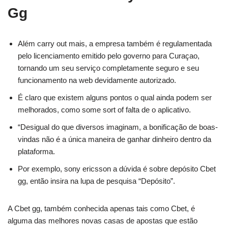
Gg
Além carry out mais, a empresa também é regulamentada
pelo licenciamento emitido pelo governo para Curaçao,
tornando um seu serviço completamente seguro e seu
funcionamento na web devidamente autorizado.
É claro que existem alguns pontos o qual ainda podem ser
melhorados, como some sort of falta de o aplicativo.
“Desigual do que diversos imaginam, a bonificação de boas-
vindas não é a única maneira de ganhar dinheiro dentro da
plataforma.
Por exemplo, sony ericsson a dúvida é sobre depósito Cbet
gg, então insira na lupa de pesquisa “Depósito”.
A Cbet gg, também conhecida apenas tais como Cbet, é
alguma das melhores novas casas de apostas que estão