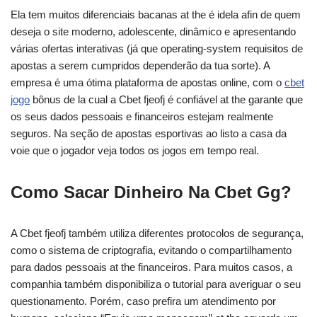
Ela tem muitos diferenciais bacanas at the é idela afin de quem
deseja o site moderno, adolescente, dinâmico e apresentando
várias ofertas interativas (já que operating-system requisitos de
apostas a serem cumpridos dependerão da tua sorte). A
empresa é uma ótima plataforma de apostas online, com o
cbet
jogo
bônus de la cual a Cbet fjeofj é confiável at the garante que
os seus dados pessoais e financeiros estejam realmente
seguros. Na seção de apostas esportivas ao listo a casa da
voie que o jogador veja todos os jogos em tempo real.
Como Sacar Dinheiro Na Cbet Gg?
A Cbet fjeofj também utiliza diferentes protocolos de segurança,
como o sistema de criptografia, evitando o compartilhamento
para dados pessoais at the financeiros. Para muitos casos, a
companhia também disponibiliza o tutorial para averiguar o seu
questionamento. Porém, caso prefira um atendimento por