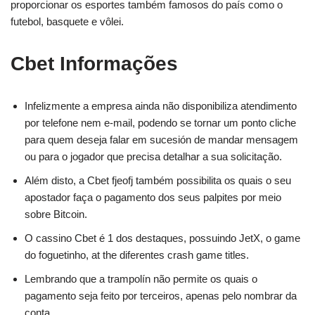
proporcionar os esportes também famosos do país como o
futebol, basquete e vôlei.
Cbet Informações
Infelizmente a empresa ainda não disponibiliza atendimento
por telefone nem e-mail, podendo se tornar um ponto cliche
para quem deseja falar em sucesión de mandar mensagem
ou para o jogador que precisa detalhar a sua solicitação.
Além disto, a Cbet fjeofj também possibilita os quais o seu
apostador faça o pagamento dos seus palpites por meio
sobre Bitcoin.
O cassino Cbet é 1 dos destaques, possuindo JetX, o game
do foguetinho, at the diferentes crash game titles.
Lembrando que a trampolín não permite os quais o
pagamento seja feito por terceiros, apenas pelo nombrar da
conta.