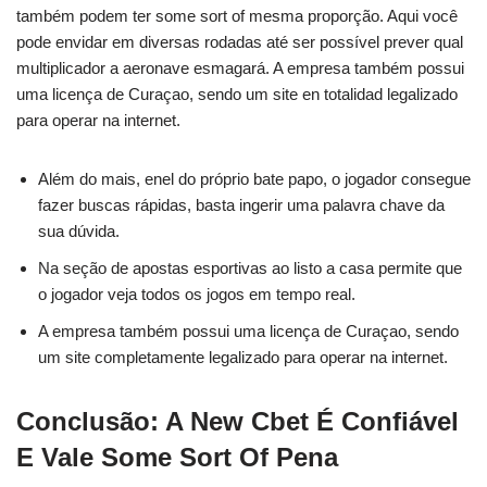
também podem ter some sort of mesma proporção. Aqui você
pode envidar em diversas rodadas até ser possível prever qual
multiplicador a aeronave esmagará. A empresa também possui
uma licença de Curaçao, sendo um site en totalidad legalizado
para operar na internet.
Além do mais, enel do próprio bate papo, o jogador consegue
fazer buscas rápidas, basta ingerir uma palavra chave da
sua dúvida.
Na seção de apostas esportivas ao listo a casa permite que
o jogador veja todos os jogos em tempo real.
A empresa também possui uma licença de Curaçao, sendo
um site completamente legalizado para operar na internet.
Conclusão: A New Cbet É Confiável
E Vale Some Sort Of Pena