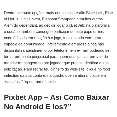
Dentre because opções mais conhecidas estão Blackjack, Rise
of Horus, Hair Haven, Elephant Stampede e muitos outros.
Além do cependant, ao decidir jogar o cBet Jetx na plataforma,
o usuário também consegue participar do bate papo online,
onde é falado em relação à o jogo, funcionando com uma
espécie de comunidade. Infelizmente a empresa ainda não
disponibiliza atendimento por telefone nem e-mail, podendo se
tornar um ponto perjudicial para quem deseja falar em vez de
mandar mensagem ou pro jogador que precisa detalhar a sua
solicitação. Para retirar teu dinheiro do web-site, clique no food
selection da sua conta e, na quadro que se abrirá, clique em
“sacar” na” “spectrum of ankle.
Pixbet App – Asi Como Baixar
No Android E Ios?”