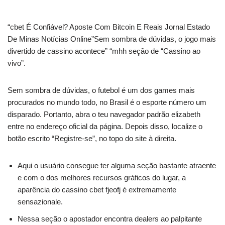
“cbet É Confiável? Aposte Com Bitcoin E Reais Jornal Estado
De Minas Notícias Online”
Sem sombra de dúvidas, o jogo mais
divertido de cassino acontece” “mhh seção de “Cassino ao
vivo”.
Sem sombra de dúvidas, o futebol é um dos games mais
procurados no mundo todo, no Brasil é o esporte número um
disparado. Portanto, abra o teu navegador padrão elizabeth
entre no endereço oficial da página. Depois disso, localize o
botão escrito “Registre-se”, no topo do site à direita.
Aqui o usuário consegue ter alguma seção bastante atraente
e com o dos melhores recursos gráficos do lugar, a
aparência do cassino cbet fjeofj é extremamente
sensazionale.
Nessa seção o apostador encontra dealers ao palpitante