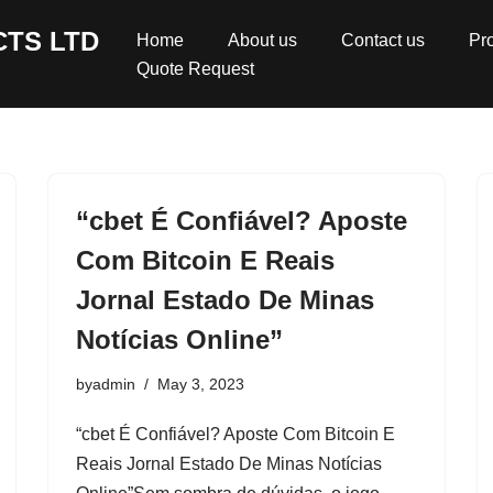
TS LTD
Home
About us
Contact us
Pr
Quote Request
“cbet É Confiável? Aposte
Com Bitcoin E Reais
Jornal Estado De Minas
Notícias Online”
by
admin
May 3, 2023
“cbet É Confiável? Aposte Com Bitcoin E
Reais Jornal Estado De Minas Notícias