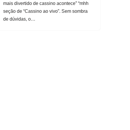
mais divertido de cassino acontece” “mhh
seção de “Cassino ao vivo”. Sem sombra
de dúvidas, o…