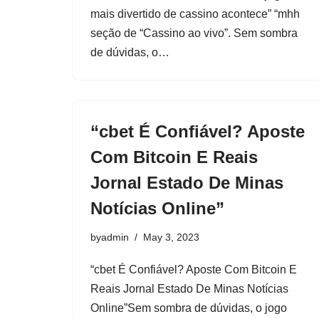
mais divertido de cassino acontece” “mhh
seção de “Cassino ao vivo”. Sem sombra
de dúvidas, o…
“cbet É Confiável? Aposte
Com Bitcoin E Reais
Jornal Estado De Minas
Notícias Online”
by
admin
May 3, 2023
“cbet É Confiável? Aposte Com Bitcoin E
Reais Jornal Estado De Minas Notícias
Online”Sem sombra de dúvidas, o jogo