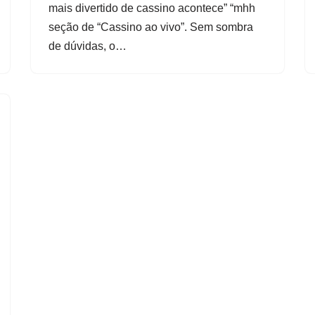
mais divertido de cassino acontece” “mhh
seção de “Cassino ao vivo”. Sem sombra
de dúvidas, o…