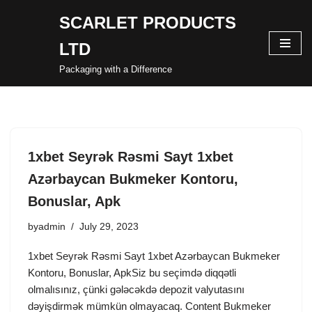
SCARLET PRODUCTS
Skip
LTD
to
content
Packaging with a Difference
1xbet Seyrək Rəsmi Sayt 1xbet
Azərbaycan Bukmeker Kontoru,
Bonuslar, Apk
by
admin
July 29, 2023
1xbet Seyrək Rəsmi Sayt 1xbet Azərbaycan Bukmeker
Kontoru, Bonuslar, ApkSiz bu seçimdə diqqətli
olmalısınız, çünki gələcəkdə depozit valyutasını
dəyişdirmək mümkün olmayacaq. Content Bukmeker