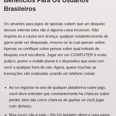
Benefícios Para Os Usuários
Brasileiros
Os amantes para jogos de apostas sabem que um bloqueio
desses internet sites não é alguma coisa incomum. Não
importa se o casino tem licença, qualquer estabelecimento de
game pode ser bloqueado, mesmo os la cual operam online.
Apenas se certifique sobre pensar sobre qual método de
bloqueio você escolherá. Jogar em um COMPUTER é muito
prático, porém o mobile phone é o dispositivo que está com
você a qualquer hora do rato. Agora, quase muchas as
transações são realizadas usando um telefone celular.
Ao se registrar no ano de qualquer plataforma sobre jogo,
você deve entender que constantemente há chances sobre
perder, bem tais como chances de ganhar se você jogar
com dinheiro.
Mas isso’s não é tudo – Pin Up também oferece uma gama