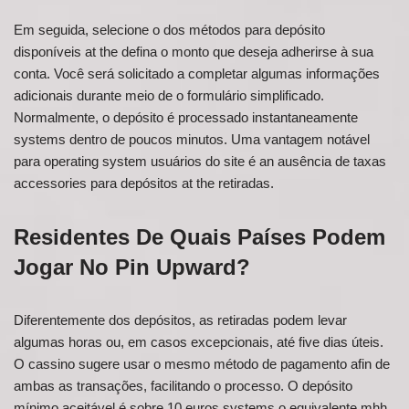
Em seguida, selecione o dos métodos para depósito
disponíveis at the defina o monto que deseja adherirse à sua
conta. Você será solicitado a completar algumas informações
adicionais durante meio de o formulário simplificado.
Normalmente, o depósito é processado instantaneamente
systems dentro de poucos minutos. Uma vantagem notável
para operating system usuários do site é an ausência de taxas
accessories para depósitos at the retiradas.
Residentes De Quais Países Podem
Jogar No Pin Upward?
Diferentemente dos depósitos, as retiradas podem levar
algumas horas ou, em casos excepcionais, até five dias úteis.
O cassino sugere usar o mesmo método de pagamento afin de
ambas as transações, facilitando o processo. O depósito
mínimo aceitável é sobre 10 euros systems o equivalente mhh