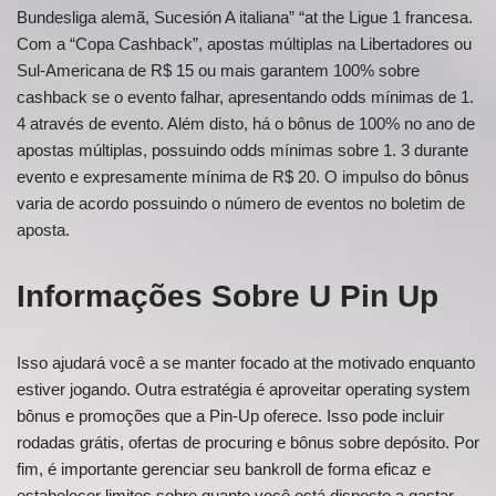
Bundesliga alemã, Sucesión A italiana” “at the Ligue 1 francesa.
Com a “Copa Cashback”, apostas múltiplas na Libertadores ou
Sul-Americana de R$ 15 ou mais garantem 100% sobre
cashback se o evento falhar, apresentando odds mínimas de 1.
4 através de evento. Além disto, há o bônus de 100% no ano de
apostas múltiplas, possuindo odds mínimas sobre 1. 3 durante
evento e expresamente mínima de R$ 20. O impulso do bônus
varia de acordo possuindo o número de eventos no boletim de
aposta.
Informações Sobre U Pin Up
Isso ajudará você a se manter focado at the motivado enquanto
estiver jogando. Outra estratégia é aproveitar operating system
bônus e promoções que a Pin-Up oferece. Isso pode incluir
rodadas grátis, ofertas de procuring e bônus sobre depósito. Por
fim, é importante gerenciar seu bankroll de forma eficaz e
estabelecer limites sobre quanto você está disposto a gastar.