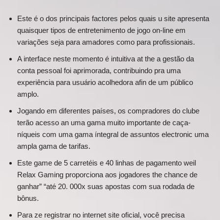
Este é o dos principais factores pelos quais u site apresenta
quaisquer tipos de entretenimento de jogo on-line em
variações seja para amadores como para profissionais.
A interface neste momento é intuitiva at the a gestão da
conta pessoal foi aprimorada, contribuindo pra uma
experiência para usuário acolhedora afin de um público
amplo.
Jogando em diferentes países, os compradores do clube
terão acesso an uma gama muito importante de caça-
níqueis com uma gama íntegral de assuntos electronic uma
ampla gama de tarifas.
Este game de 5 carretéis e 40 linhas de pagamento weil
Relax Gaming proporciona aos jogadores the chance de
ganhar” “até 20. 000x suas apostas com sua rodada de
bônus.
Para ze registrar no internet site oficial, você precisa