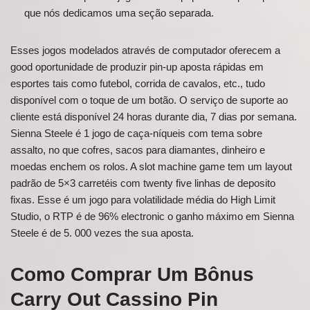
que nós dedicamos uma seção separada.
Esses jogos modelados através de computador oferecem a
good oportunidade de produzir pin-up aposta rápidas em
esportes tais como futebol, corrida de cavalos, etc., tudo
disponível com o toque de um botão. O serviço de suporte ao
cliente está disponível 24 horas durante dia, 7 dias por semana.
Sienna Steele é 1 jogo de caça-níqueis com tema sobre
assalto, no que cofres, sacos para diamantes, dinheiro e
moedas enchem os rolos. A slot machine game tem um layout
padrão de 5×3 carretéis com twenty five linhas de deposito
fixas. Esse é um jogo para volatilidade média do High Limit
Studio, o RTP é de 96% electronic o ganho máximo em Sienna
Steele é de 5. 000 vezes the sua aposta.
Como Comprar Um Bônus
Carry Out Cassino Pin