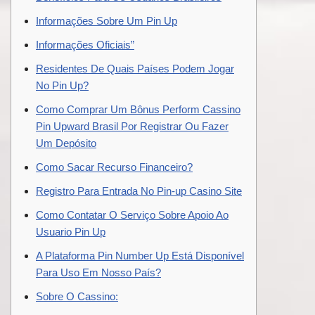
Informações Sobre Um Pin Up
Informações Oficiais”
Residentes De Quais Países Podem Jogar
No Pin Up?
Como Comprar Um Bônus Perform Cassino
Pin Upward Brasil Por Registrar Ou Fazer
Um Depósito
Como Sacar Recurso Financeiro?
Registro Para Entrada No Pin-up Casino Site
Como Contatar O Serviço Sobre Apoio Ao
Usuario Pin Up
A Plataforma Pin Number Up Está Disponível
Para Uso Em Nosso País?
Sobre O Cassino: