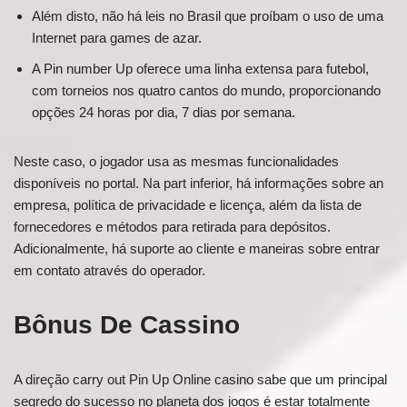
Além disto, não há leis no Brasil que proíbam o uso de uma
Internet para games de azar.
A Pin number Up oferece uma linha extensa para futebol,
com torneios nos quatro cantos do mundo, proporcionando
opções 24 horas por dia, 7 dias por semana.
Neste caso, o jogador usa as mesmas funcionalidades
disponíveis no portal. Na part inferior, há informações sobre an
empresa, política de privacidade e licença, além da lista de
fornecedores e métodos para retirada para depósitos.
Adicionalmente, há suporte ao cliente e maneiras sobre entrar
em contato através do operador.
Bônus De Cassino
A direção carry out Pin Up Online casino sabe que um principal
segredo do sucesso no planeta dos jogos é estar totalmente