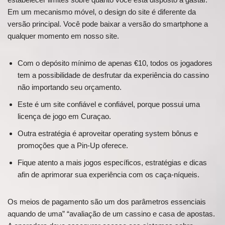
Em um mecanismo móvel, o design do site é diferente da
versão principal. Você pode baixar a versão do smartphone a
qualquer momento em nosso site.
Com o depósito mínimo de apenas €10, todos os jogadores
tem a possibilidade de desfrutar da experiência do cassino
não importando seu orçamento.
Este é um site confiável e confiável, porque possui uma
licença de jogo em Curaçao.
Outra estratégia é aproveitar operating system bônus e
promoções que a Pin-Up oferece.
Fique atento a mais jogos específicos, estratégias e dicas
afin de aprimorar sua experiência com os caça-níqueis.
Os meios de pagamento são um dos parâmetros essenciais
aquando de uma” “avaliação de um cassino e casa de apostas.