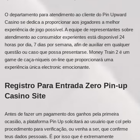
O departamento para atendimento ao cliente do Pin Upward
Casino se dedica a proporcionar aos jogadores a melhor
experiência de jogo possível. A equipe de representantes sobre
atendimento ao consumidor experientes está disponível 24
horas por dia, 7 dias por semana, afin de auxiliar em qualquer
questão ou caso que possa presentarse. Money Train 2 é um
game de caça-níqueis on-line que proporcionará uma
experiência única electronic emocionante.
Registro Para Entrada Zero Pin-up
Casino Site
Antes de fazer um pagamento dos ganhos pela primeira
ocasião, a plataforma Pin Up solicitará ao usuário que col pelo
procedimento para verificação, ou venha a ser, que confirme
teus dados pessoais. É por isso que é extremamente