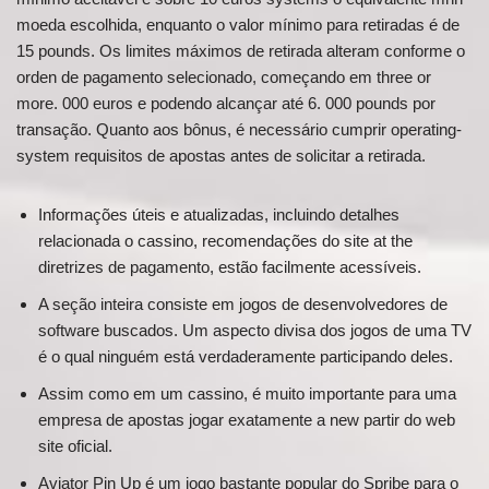
moeda escolhida, enquanto o valor mínimo para retiradas é de
15 pounds. Os limites máximos de retirada alteram conforme o
orden de pagamento selecionado, começando em three or
more. 000 euros e podendo alcançar até 6. 000 pounds por
transação. Quanto aos bônus, é necessário cumprir operating-
system requisitos de apostas antes de solicitar a retirada.
Informações úteis e atualizadas, incluindo detalhes
relacionada o cassino, recomendações do site at the
diretrizes de pagamento, estão facilmente acessíveis.
A seção inteira consiste em jogos de desenvolvedores de
software buscados. Um aspecto divisa dos jogos de uma TV
é o qual ninguém está verdaderamente participando deles.
Assim como em um cassino, é muito importante para uma
empresa de apostas jogar exatamente a new partir do web
site oficial.
Aviator Pin Up é um jogo bastante popular do Spribe para o