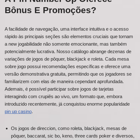
Bônus E Promoções?
A facilidade de navegação, uma interface intuitiva e o acesso
rápido às principais seções são elementos cruciais que tornam
a new jogabilidade não somente emocionante, mas também
potencialmente lucrativa. Nosso catálogo abrange dezenas de
variações de jogos de pôquer, blackjack e roleta. Cada mesa
sobre jogo possui recomendações específicas e oferece uma
versão demonstrativa gratuita, permitindo que os jogadores se
familiarizem com elas de maneira cependant aprofundada.
Ademais, é possível participar sobre jogos de tarjetas
interagindo com crupiês ao vivo, um formato que, embora
introduzido recentemente, já conquistou enorme popularidade
pin up casino
.
Os jogos de direccion, como roleta, blackjack, mesas de
pôquer, baccarat, sic bo, keno, three cards poker e diversos,