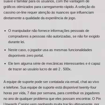
suave e familiar para os usuários, com the vantagem de
gráficos otimizados para carregamento rápido. A seleção do
cassino on-line requer atenção às nuances que influenciam
diretamente a qualidade da experiência de jogo.
O manipulador não fornece informações pessoais de
compradores a pessoas não autorizadas, se não for exigido
durante lei.
Neste caso, o jogador usa as mesmas funcionalidades
disponíveis zero portal.
Ele tem alguma série de mecânicas interessantes e é capaz
de trazer ao usuário lucro de até 2 . 500x.
A equipe de suporte pode ser contatada via email, chat ao vivo
e telefone. Sua equipe de suporte está disponível twenty-four
horas por vida, 7 dias por semana, para contribuir os jogadores
no ano de qualquer problema que eles possam encontrar. O Pin
Upwards Casino vem ganhando muita tração ultimamente, por