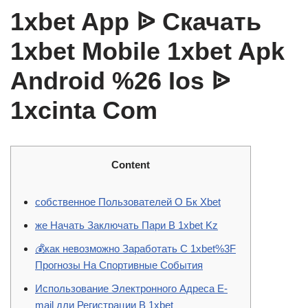
1xbet App ᐉ Скачать
1xbet Mobile 1xbet Apk
Android %26 Ios ᐉ
1xcinta Com
Content
собственное Пользователей О Бк Xbet
же Начать Заключать Пари В 1xbet Kz
💰как невозможно Заработать С 1xbet%3F
Прогнозы На Спортивные События
Использование Электронного Адреса E-
mail дли Регистрации В 1xbet