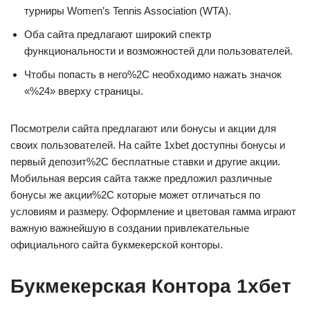
турниры Women’s Tennis Association (WTA).
Оба сайта предлагают широкий спектр
функциональности и возможностей дли пользователей.
Чтобы попасть в него%2C необходимо нажать значок
«%24» вверху страницы.
Посмотрели сайта предлагают или бонусы и акции для
своих пользователей. На сайте 1xbet доступны бонусы и
первый депозит%2C бесплатные ставки и другие акции.
Мобильная версия сайта также предложил различные
бонусы же акции%2C которые может отличаться по
условиям и размеру. Оформление и цветовая гамма играют
важную важнейшую в создании привлекательные
официального сайта букмекерской конторы.
Букмекерская Контора 1хбет