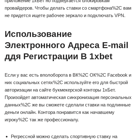
приложение 1хБет но подвергается блокировкам
провайдеров. Чтобы делать ставки со смартфона%2C вам
не придется ищете рабочее зеркало и подключать VPN.
Использование
Электронного Адреса E-mail
ддя Регистрации В 1xbet
Если у вас есть вполоборота в ВК%2C ОК%2C Facebook и
них социальных сетях%2C используйте его для быстрой
авторизации на сайте букмекерской конторы 1хБет.
Произойдет автоматическая синхронизация персональных
данных%2C же вы сможете сделали ставки на подлинные
деньги онлайн. Контора понравится как начавшему
игроку%2C так же профессионалу.
Регрессной можно сделать спортивную ставку на