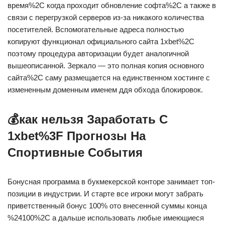
время%2C когда проходит обновление софта%2C а также в
связи с перегрузкой серверов из-за никакого количества
посетителей. Вспомогательные адреса полностью
копируют функционал официального сайта 1xbet%2C
поэтому процедура авторизации будет аналогичной
вышеописанной. Зеркало — это полная копия основного
сайта%2C саму размещается на единственном хостинге с
измененным доменным именем ддя обхода блокировок.
💰как нельзя Заработать С
1xbet%3F Прогнозы На
Спортивные События
Бонусная программа в букмекерской конторе занимает топ-
позиции в индустрии. И старте все игроки могут забрать
приветственный бонус 100% ото внесенной суммы конца
%24100%2C а дальше использовать любые имеющиеся