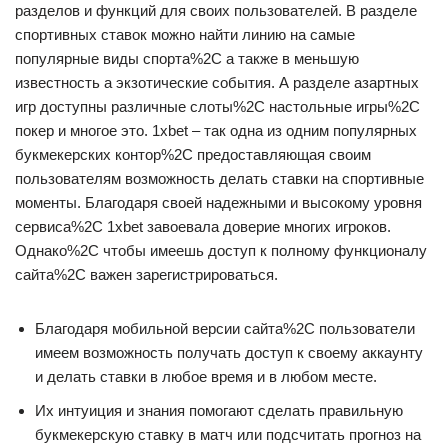
разделов и функций для своих пользователей. В разделе
спортивных ставок можно найти линию на самые
популярные виды спорта%2C а также в меньшую
известность а экзотические события. А разделе азартных
игр доступны различные слоты%2C настольные игры%2C
покер и многое это. 1xbet – так одна из одним популярных
букмекерских контор%2C предоставляющая своим
пользователям возможность делать ставки на спортивные
моменты. Благодаря своей надежными и высокому уровня
сервиса%2C 1xbet завоевала доверие многих игроков.
Однако%2C чтобы имеешь доступ к полному функционалу
сайта%2C важен зарегистрироваться.
Благодаря мобильной версии сайта%2C пользователи
имеем возможность получать доступ к своему аккаунту
и делать ставки в любое время и в любом месте.
Их интуиция и знания помогают сделать правильную
букмекерскую ставку в матч или подсчитать прогноз на