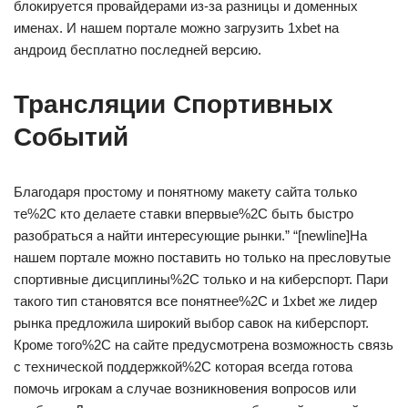
блокируется провайдерами из-за разницы и доменных
именах. И нашем портале можно загрузить 1xbet на
андроид бесплатно последней версию.
Трансляции Спортивных
Событий
Благодаря простому и понятному макету сайта только
те%2C кто делаете ставки впервые%2C быть быстро
разобраться а найти интересующие рынки.” “[newline]На
нашем портале можно поставить но только на пресловутые
спортивные дисциплины%2C только и на киберспорт. Пари
такого тип становятся все понятнее%2C и 1xbet же лидер
рынка предложила широкий выбор савок на киберспорт.
Кроме того%2C на сайте предусмотрена возможность связь
с технической поддержкой%2C которая всегда готова
помочь игрокам а случае возникновения вопросов или