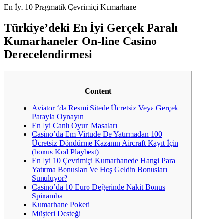
En İyi 10 Pragmatik Çevrimiçi Kumarhane
Türkiye’deki En İyi Gerçek Paralı
Kumarhaneler On-line Casino
Derecelendirmesi
Content
Aviator ‘da Resmi Sitede Ücretsiz Veya Gerçek
Parayla Oynayın
En İyi Canlı Oyun Masaları
Casino’da Em Virtude De Yatırmadan 100
Ücretsiz Döndürme Kazanın Aircraft Kayıt İçin
(bonus Kod Playbest)
En Iyi 10 Çevrimiçi Kumarhanede Hangi Para
Yatırma Bonusları Ve Hoş Geldin Bonusları
Sunuluyor?
Casino’da 10 Euro Değerinde Nakit Bonus
Spinamba
Kumarhane Pokeri
Müşteri Desteği