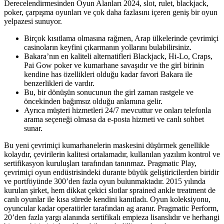
Derecelendirmesinden Oyun Alanları 2024, slot, rulet, blackjack,
poker, çarpışma oyunları ve çok daha fazlasını içeren geniş bir oyun
yelpazesi sunuyor.
Birçok kısıtlama olmasına rağmen, Arap ülkelerinde çevrimiçi
casinoların keyfini çıkarmanın yollarını bulabilirsiniz.
Bakara’nın en kaliteli alternatifleri Blackjack, Hi-Lo, Craps,
Pai Gow poker ve kumarhane savaşıdır ve the girl birinin
kendine has özellikleri olduğu kadar favori Bakara ile
benzerlikleri de vardır.
Bu, bir dönüşün sonucunun the girl zaman rastgele ve
öncekinden bağımsız olduğu anlamına gelir.
Ayrıca müşteri hizmetleri 24/7 mevcuttur ve onları telefonla
arama seçeneği olmasa da e-posta hizmeti ve canlı sohbet
sunar.
Bu yeni çevrimiçi kumarhanelerin maskesini düşürmek genellikle
kolaydır, çevirilerin kalitesi ortalamadır, kullanılan yazılım kontrol ve
sertifikasyon kuruluşları tarafından tanınmaz. Pragmatic Play,
çevrimiçi oyun endüstrisindeki durante büyük geliştiricilerden biridir
ve portföyünde 300’den fazla oyun bulunmaktadır. 2015 yılında
kurulan şirket, hem dikkat çekici slotlar sprained ankle treatment de
canlı oyunlar ile kısa sürede kendini kanıtladı. Oyun koleksiyonu,
oyuncular kadar operatörler tarafından ag aranır. Pragmatic Perform,
20’den fazla yargı alanında sertifikalı empieza lisanslıdır ve herhangi