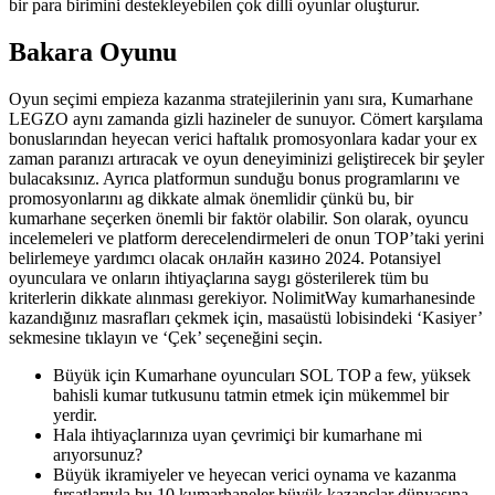
bir para birimini destekleyebilen çok dilli oyunlar oluşturur.
Bakara Oyunu
Oyun seçimi empieza kazanma stratejilerinin yanı sıra, Kumarhane
LEGZO aynı zamanda gizli hazineler de sunuyor. Cömert karşılama
bonuslarından heyecan verici haftalık promosyonlara kadar your ex
zaman paranızı artıracak ve oyun deneyiminizi geliştirecek bir şeyler
bulacaksınız. Ayrıca platformun sunduğu bonus programlarını ve
promosyonlarını ag dikkate almak önemlidir çünkü bu, bir
kumarhane seçerken önemli bir faktör olabilir. Son olarak, oyuncu
incelemeleri ve platform derecelendirmeleri de onun TOP’taki yerini
belirlemeye yardımcı olacak онлайн казино 2024. Potansiyel
oyunculara ve onların ihtiyaçlarına saygı gösterilerek tüm bu
kriterlerin dikkate alınması gerekiyor. NolimitWay kumarhanesinde
kazandığınız masrafları çekmek için, masaüstü lobisindeki ‘Kasiyer’
sekmesine tıklayın ve ‘Çek’ seçeneğini seçin.
Büyük için Kumarhane oyuncuları SOL TOP a few, yüksek
bahisli kumar tutkusunu tatmin etmek için mükemmel bir
yerdir.
Hala ihtiyaçlarınıza uyan çevrimiçi bir kumarhane mi
arıyorsunuz?
Büyük ikramiyeler ve heyecan verici oynama ve kazanma
fırsatlarıyla bu 10 kumarhaneler büyük kazançlar dünyasına