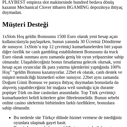
PLAYBEST empieza slot makinesinde hundred bedava dönüş
kazanın Mechanical Clover itibaren BGAMING depozitoya ihtiyaç
duymadan.
Müşteri Desteği
1xSlots Hoş geldin Bonusunu 1500 Euro olarak yeni hesap açan
kullanıcılarıyla paylaşırken, bunun yanında 30 Ücretsiz Döndürme
de sunuyor. 1xSlots’u top 12 çevrimiçi kumarhanelerden biri yapan
diğer özellik ise canlı gambling establishment Bonusunu da truck
Euro olarak sunması aynı zamanda geniş bir oyun yelpazesine sahip
olmasıdır. Ulaşabileceğiniz bonus fırsatlarına gelecek olursak, yeni
hesap açan oyuncular ilk para yatırma işlemlerini yaptığında 100%
Hoş” “geldin Bonusu kazanıyorlar. 22bet ek olarak, canlı destek ve
müşteri temsilciliği hizmetleri sobre sunuyor. 22bet aynı zamanda
Doğum Günü Bonusu ve paraya ihtiyaç duymadan bonuslarla da
alışveriş yapabileceğiniz bir mağaza weil sunduğu için durante
popüşer Türk on-line casinoları arasındadır. Top Türk çevrimiçi
kumarhaneleri belirli kriterlere göre filtrelenmelidir. Bunun sebebi
online casino sitelerinin birbirinden farklı özelliklere, bonuslara
sahip olmasıdır.
Bu nedenle site Türkçe dilinde hizmet vermese de istediğiniz
oyunlara ulaşmak gayet basit.