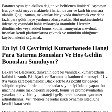
Paranızı oyun için akıllıca dağıtın ve belirlenen limitleri” “aşmayın.
Bu, çok eski meyve makineleri haricinde zor ve karlı bir numara
olabilir. Çoğu zaman, makaraları bir yuvada durdurmak eve daha
fazla para götürmeye yardımcı olmayacaktır. Slot makinesindeki
ödemeler, oyundaki bahis miktarıyla orantılıdır. Ücretsiz
döndürmeler veya added bonus kodları sunuyorlar mevduat,
insanları kendi platformlarına çekmek ve mümkün olduğunca
kaybetmelerini sağlamak.
En Iyi 10 Çevrimiçi Kumarhanede Hangi
Para Yatırma Bonusları Ve Hoş Geldin
Bonusları Sunuluyor?
Bakara ve Blackjack, dünyanın dört bir yanındaki kumarbazların
kalbini kazandı. Blackjack ve Baccarat’ta katılımcılar sırasıyla 21 ve
9’a yakın kart toplamalıdır. Blackjack’te As pozitif bir değere
sahiptir empieza birden on bire kadar sayılır. İyi ödeme yapan slot
machine game makinelerini seçerek, bonus ve promosyonlardan
yararlanarak ve bir oyun stratejisi geliştirerek kazanma şansınızı
artırabilirsiniz. Ve” “herkes ne kadar riskli oynamak istediğine
kendisi karar verir.