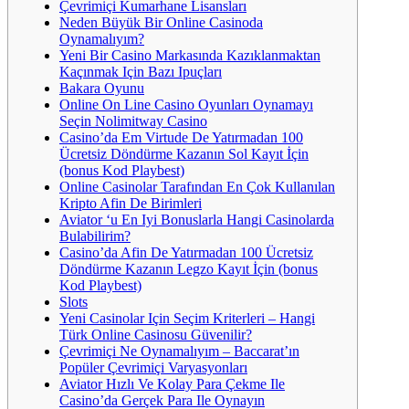
Çevrimiçi Kumarhane Lisansları
Neden Büyük Bir Online Casinoda
Oynamalıyım?
Yeni Bir Casino Markasında Kazıklanmaktan
Kaçınmak Için Bazı Ipuçları
Bakara Oyunu
Online On Line Casino Oyunları Oynamayı
Seçin Nolimitway Casino
Casino’da Em Virtude De Yatırmadan 100
Ücretsiz Döndürme Kazanın Sol Kayıt İçin
(bonus Kod Playbest)
Online Casinolar Tarafından En Çok Kullanılan
Kripto Afin De Birimleri
Aviator ‘u En Iyi Bonuslarla Hangi Casinolarda
Bulabilirim?
Casino’da Afin De Yatırmadan 100 Ücretsiz
Döndürme Kazanın Legzo Kayıt İçin (bonus
Kod Playbest)
Slots
Yeni Casinolar Için Seçim Kriterleri – Hangi
Türk Online Casinosu Güvenilir?
Çevrimiçi Ne Oynamalıyım – Baccarat’ın
Popüler Çevrimiçi Varyasyonları
Aviator Hızlı Ve Kolay Para Çekme Ile
Casino’da Gerçek Para Ile Oynayın