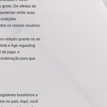
u gosto. De ofertas de
 aumentar while suas
 condições
odos os nossos usuários.
os virtuais quanto os ao
limb e Age regarding
 de jogar, o
 combinação para que
ogadores brasileiros a
ine no país. Aqui, você