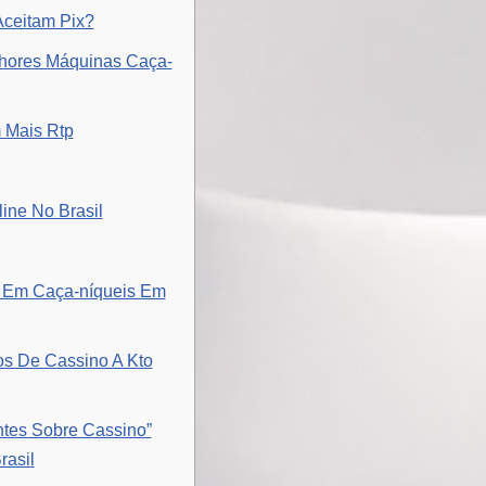
 Aceitam Pix?
hores Máquinas Caça-
 Mais Rtp
ine No Brasil
r Em Caça-níqueis Em
s De Cassino A Kto
tes Sobre Cassino”
rasil