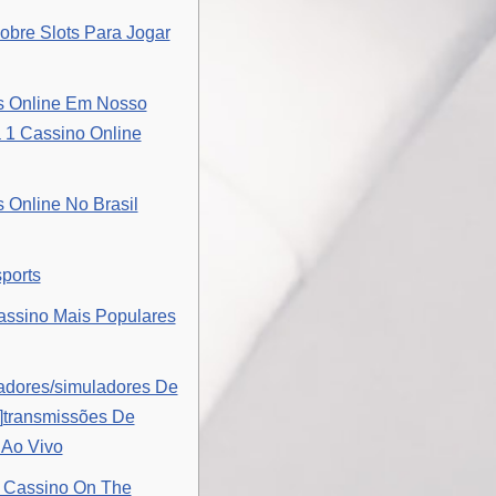
obre Slots Para Jogar
s Online Em Nosso
 1 Cassino Online
 Online No Brasil
ports
assino Mais Populares
adores/simuladores De
e]transmissões De
 Ao Vivo
e Cassino On The