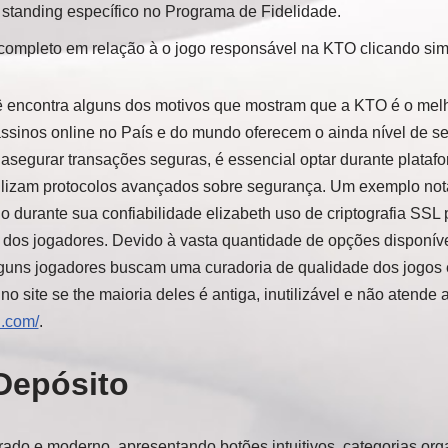
e standing específico no Programa de Fidelidade.
 completo em relação à o jogo responsável na KTO clicando simp
 encontra alguns dos motivos que mostram que a KTO é o melho
assinos online no País e do mundo oferecem o ainda nível de s
 asegurar transações seguras, é essencial optar durante platafo
ilizam protocolos avançados sobre segurança. Um exemplo not
durante sua confiabilidade elizabeth uso de criptografia SSL 
 dos jogadores. Devido à vasta quantidade de opções disponíve
lguns jogadores buscam uma curadoria de qualidade dos jogos
o site se the maioria deles é antiga, inutilizável e não atende
l.com/
.
Depósito
o e moderno, apresentando botões intuitivos, categorias organ