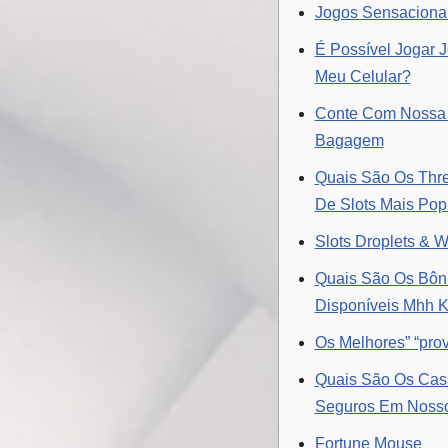
Jogos Sensaciona
É Possível Jogar 
Meu Celular?
Conte Com Nossa 
Bagagem
Quais São Os Thr
De Slots Mais Pop
Slots Droplets & W
Quais São Os Bôn
Disponíveis Mhh K
Os Melhores” “pro
Quais São Os Cass
Seguros Em Nosso
Fortune Mouse