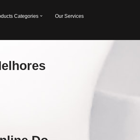
oducts Categories
Our Services
Melhores