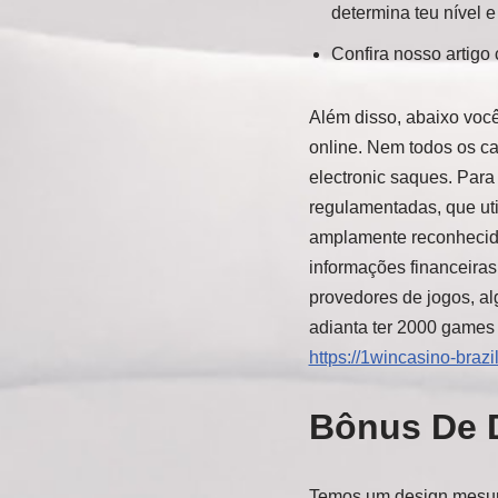
determina teu nível 
Confira nosso artigo
Além disso, abaixo você
online. Nem todos os c
electronic saques. Para
regulamentadas, que ut
amplamente reconhecido 
informações financeiras
provedores de jogos, a
adianta ter 2000 games n
https://1wincasino-brazi
Bônus De 
Temos um design mesurad