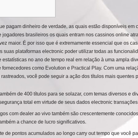
que pagam dinheiro de verdade, as quais estão disponíveis em 
 jogadores brasileiros os quais entram nos cassinos online atra
vez maior. É por isso que é extremamente essencial que os ca
s suas plataformas electronic poder utilizar todas as funcional
estatísticas no ano de tempo real em relação à uma ampla div
e fornecedores como Evolution e Practical Play. Com uma rela
 rastreados, você pode seguir a ação dos títulos mais quentes po
também de 400 títulos para se solazar, com temas diversos e di
 segurança total em virtude de seus dados electronic transações
jogos com dealer ao vivo também são crescentemente conocidos
ambém a chance de lucro significativos.
te de pontos acumulados ao longo carry out tempo que você p